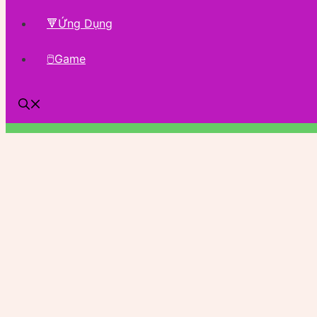
🔻Ứng Dụng
🖱Game