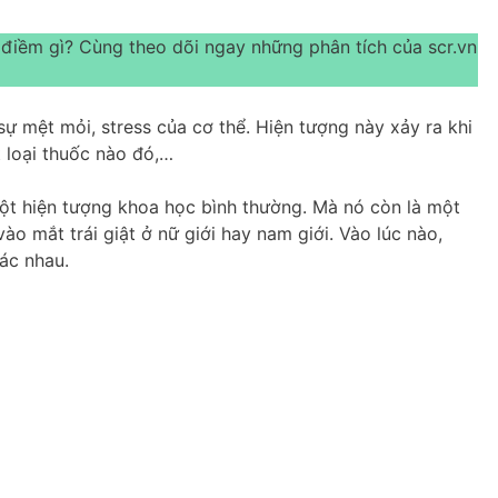
 điềm gì? Cùng theo dõi ngay những phân tích của scr.vn
sự mệt mỏi, stress của cơ thể. Hiện tượng này xảy ra khi
t loại thuốc nào đó,…
một hiện tượng khoa học bình thường. Mà nó còn là một
o mắt trái giật ở nữ giới hay nam giới. Vào lúc nào,
ác nhau.