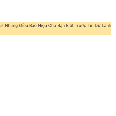
 ✅ Những Điều Báo Hiệu Cho Bạn Biết Trước Tin Dữ Lành