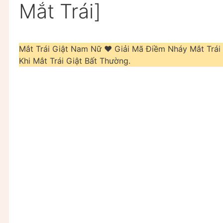
Mắt Trái]
Mắt Trái Giật Nam Nữ ❤️ Giải Mã Điềm Nháy Mắt Trái
Khi Mắt Trái Giật Bất Thường.