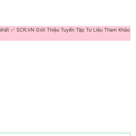
Nhất ✅ SCR.VN Giới Thiệu Tuyển Tập Tư Liệu Tham Khảo