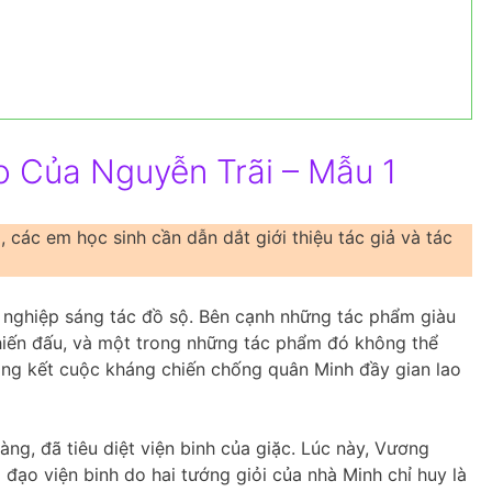
o Của Nguyễn Trãi – Mẫu 1
 các em học sinh cần dẫn dắt giới thiệu tác giả và tác
ự nghiệp sáng tác đồ sộ. Bên cạnh những tác phẩm giàu
chiến đấu, và một trong những tác phẩm đó không thể
ổng kết cuộc kháng chiến chống quân Minh đầy gian lao
ng, đã tiêu diệt viện binh của giặc. Lúc này, Vương
ạo viện binh do hai tướng giỏi của nhà Minh chỉ huy là