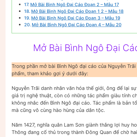
Mở Bài Bình Ngô Đại Cáo Đoạn 2 – Mẫu 17
Mở Bài Bình Ngô Đại Cáo Đoạn 1 2 – Mẫu 18
Mở Bài Bình Ngô Đại Cáo Đoạn 3 – Mẫu 19
Mở Bài Bình Ngô Đại Cáo Đoạn 4 – Mẫu 20
Mở Bài Bình Ngô Đại Cá
Trong phần mở bài Bình Ngô đại cáo của Nguyễn Trãi ,
phẩm, tham khảo gợi ý dưới đây:
Nguyễn Trãi danh nhân văn hóa thế giới, ông để lại s
giá trị nghệ thuật, còn có những tác phẩm giàu tính 
không nhắc đến Bình Ngô đại cáo. Tác phẩm là bản t
mà cũng vô cùng hào hùng của dân tộc.
Năm 1427, nghĩa quân Lam Sơn giành thắng lợi huy hoà
Thông đang cố thủ trong thành Đông Quan để chờ hai đ