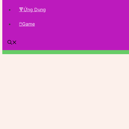
🔻Ứng Dụng
🖱Game