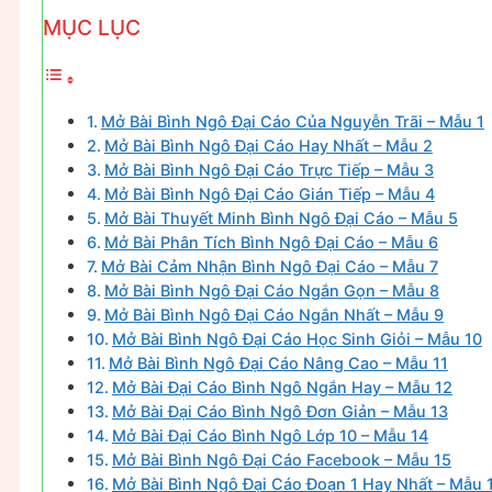
MỤC LỤC
Mở Bài Bình Ngô Đại Cáo Của Nguyễn Trãi – Mẫu 1
Mở Bài Bình Ngô Đại Cáo Hay Nhất – Mẫu 2
Mở Bài Bình Ngô Đại Cáo Trực Tiếp – Mẫu 3
Mở Bài Bình Ngô Đại Cáo Gián Tiếp – Mẫu 4
Mở Bài Thuyết Minh Bình Ngô Đại Cáo – Mẫu 5
Mở Bài Phân Tích Bình Ngô Đại Cáo – Mẫu 6
Mở Bài Cảm Nhận Bình Ngô Đại Cáo – Mẫu 7
Mở Bài Bình Ngô Đại Cáo Ngắn Gọn – Mẫu 8
Mở Bài Bình Ngô Đại Cáo Ngắn Nhất – Mẫu 9
Mở Bài Bình Ngô Đại Cáo Học Sinh Giỏi – Mẫu 10
Mở Bài Bình Ngô Đại Cáo Nâng Cao – Mẫu 11
Mở Bài Đại Cáo Bình Ngô Ngắn Hay – Mẫu 12
Mở Bài Đại Cáo Bình Ngô Đơn Giản – Mẫu 13
Mở Bài Đại Cáo Bình Ngô Lớp 10 – Mẫu 14
Mở Bài Bình Ngô Đại Cáo Facebook – Mẫu 15
Mở Bài Bình Ngô Đại Cáo Đoạn 1 Hay Nhất – Mẫu 