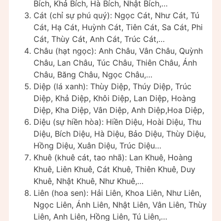
Bích, Khả Bích, Hà Bích, Nhật Bích,…
Cát (chỉ sự phú quý): Ngọc Cát, Như Cát, Tú
Cát, Hạ Cát, Huỳnh Cát, Tiên Cát, Sa Cát, Phi
Cát, Thùy Cát, Anh Cát, Trúc Cát,…
Châu (hạt ngọc): Anh Châu, Vân Châu, Quỳnh
Châu, Lan Châu, Túc Châu, Thiên Châu, Ánh
Châu, Băng Châu, Ngọc Châu,…
Diệp (lá xanh): Thùy Diệp, Thúy Diệp, Trúc
Diệp, Khả Diệp, Khôi Diệp, Lan Diệp, Hoàng
Diệp, Kha Diệp, Vân Diệp, Anh Diệp,Hoa Diệp,
Diệu (sự hiền hòa): Hiền Diệu, Hoài Diệu, Thu
Diệu, Bích Diệu, Hà Diệu, Bảo Diệu, Thùy Diệu,
Hồng Diệu, Xuân Diệu, Trúc Diệu…
Khuê (khuê cát, tao nhã): Lan Khuê, Hoàng
Khuê, Liên Khuê, Cát Khuê, Thiên Khuê, Duy
Khuê, Nhật Khuê, Như Khuê,…
Liên (hoa sen): Hải Liên, Khoa Liên, Như Liên,
Ngọc Liên, Ánh Liên, Nhật Liên, Vân Liên, Thùy
Liên, Anh Liên, Hồng Liên, Tú Liên,…