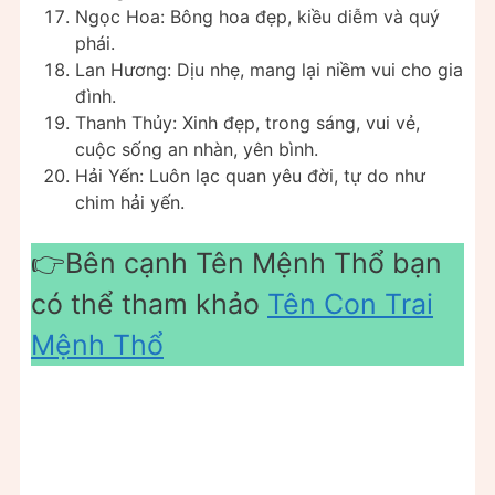
Ngọc Hoa: Bông hoa đẹp, kiều diễm và quý
phái.
Lan Hương: Dịu nhẹ, mang lại niềm vui cho gia
đình.
Thanh Thủy: Xinh đẹp, trong sáng, vui vẻ,
cuộc sống an nhàn, yên bình.
Hải Yến: Luôn lạc quan yêu đời, tự do như
chim hải yến.
👉Bên cạnh Tên Mệnh Thổ bạn
có thể tham khảo
Tên Con Trai
Mệnh Thổ