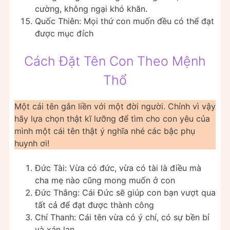
cường, không ngại khó khăn.
Quốc Thiên: Mọi thứ con muốn đều có thể đạt
được mục đích
Cách Đặt Tên Con Theo Mệnh
Thổ
Một cái tên gắn liền với một đời người. Chính vì vậy
hãy lựa chọn thật kĩ lưỡng để tìm cho con yêu của
mình một cái tên thật ý nghĩa nhé các bậc phụ
huynh ơi!
Ðức Tài: Vừa có đức, vừa có tài là điều mà
cha mẹ nào cũng mong muốn ở con
Ðức Thắng: Cái Đức sẽ giúp con bạn vượt qua
tất cả để đạt được thành công
Chí Thanh: Cái tên vừa có ý chí, có sự bền bỉ
và xán lạn