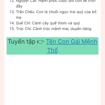
Nguyệt Cát: Hạnh phúc cuộc đời con sẽ tròn
đầy
Trân Châu: Con là chuỗi ngọc trai quý của bố
mẹ
Quế Chi: Cành cây quế thơm và quý
Trúc Chi: Cành trúc mảnh mai, duyên dáng
Tuyển tập 👉
Tên Con Gái Mệnh
Thổ