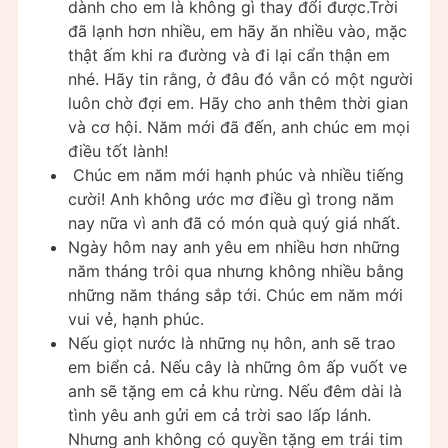
dành cho em là không gì thay đổi được.Trời
đã lạnh hơn nhiều, em hãy ăn nhiều vào, mặc
thật ấm khi ra đường và đi lại cẩn thận em
nhé. Hãy tin rằng, ở đâu đó vẫn có một người
luôn chờ đợi em. Hãy cho anh thêm thời gian
và cơ hội. Năm mới đã đến, anh chúc em mọi
điều tốt lành!
Chúc em năm mới hạnh phúc và nhiều tiếng
cười! Anh không ước mơ điều gì trong năm
nay nữa vì anh đã có món quà quý giá nhất.
Ngày hôm nay anh yêu em nhiều hơn những
năm tháng trôi qua nhưng không nhiều bằng
những năm tháng sắp tới. Chúc em năm mới
vui vẻ, hạnh phúc.
Nếu giọt nước là những nụ hôn, anh sẽ trao
em biển cả. Nếu cây là những ôm ấp vuốt ve
anh sẽ tặng em cả khu rừng. Nếu đêm dài là
tình yêu anh gửi em cả trời sao lấp lánh.
Nhưng anh không có quyền tặng em trái tim