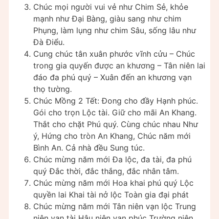
Chúc mọi người vui vẻ như Chim Sẻ, khỏe
mạnh như Đại Bàng, giàu sang như chim
Phụng, làm lụng như chim Sâu, sống lâu như
Đà Điểu.
Cung chúc tân xuân phước vĩnh cửu – Chúc
trong gia quyến được an khương – Tân niên lai
đáo đa phú quý – Xuân đến an khương vạn
thọ tường.
Chúc Mồng 2 Tết: Đong cho đầy Hạnh phúc.
Gói cho trọn Lộc tài. Giữ cho mãi An Khang.
Thắt cho chặt Phú quý. Cùng chúc nhau Như
ý, Hứng cho tròn An Khang, Chúc năm mới
Bình An. Cả nhà đều Sung túc.
Chúc mừng năm mới Đa lộc, đa tài, đa phú
quý Đắc thời, đắc thắng, đắc nhân tâm.
Chúc mừng năm mới Hoa khai phú quý Lộc
quyền lai Khai tài nở lộc Toàn gia đại phát
Chúc mừng năm mới Tân niên vạn lộc Trung
niên vạn tài Hậu niên vạn phúc Trường niên