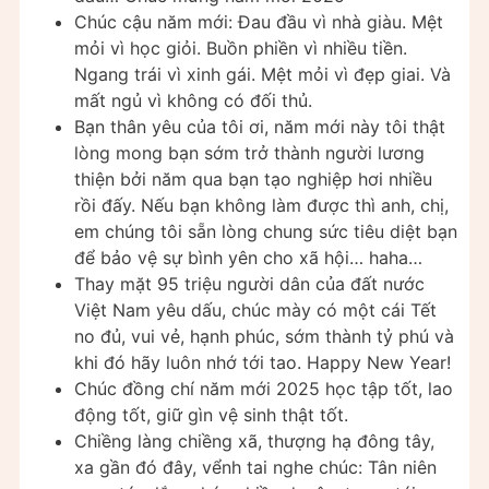
Chúc cậu năm mới: Đau đầu vì nhà giàu. Mệt
mỏi vì học giỏi. Buồn phiền vì nhiều tiền.
Ngang trái vì xinh gái. Mệt mỏi vì đẹp giai. Và
mất ngủ vì không có đối thủ.
Bạn thân yêu của tôi ơi, năm mới này tôi thật
lòng mong bạn sớm trở thành người lương
thiện bởi năm qua bạn tạo nghiệp hơi nhiều
rồi đấy. Nếu bạn không làm được thì anh, chị,
em chúng tôi sẵn lòng chung sức tiêu diệt bạn
để bảo vệ sự bình yên cho xã hội… haha…
Thay mặt 95 triệu người dân của đất nước
Việt Nam yêu dấu, chúc mày có một cái Tết
no đủ, vui vẻ, hạnh phúc, sớm thành tỷ phú và
khi đó hãy luôn nhớ tới tao. Happy New Year!
Chúc đồng chí năm mới 2025 học tập tốt, lao
động tốt, giữ gìn vệ sinh thật tốt.
Chiềng làng chiềng xã, thượng hạ đông tây,
xa gần đó đây, vểnh tai nghe chúc: Tân niên