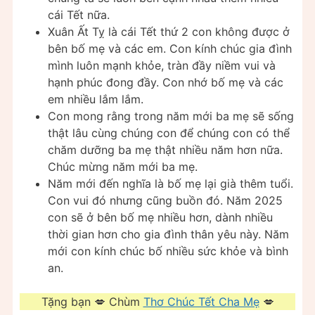
cái Tết nữa.
Xuân Ất Tỵ là cái Tết thứ 2 con không được ở
bên bố mẹ và các em. Con kính chúc gia đình
mình luôn mạnh khỏe, tràn đầy niềm vui và
hạnh phúc đong đầy. Con nhớ bố mẹ và các
em nhiều lắm lắm.
Con mong rằng trong năm mới ba mẹ sẽ sống
thật lâu cùng chúng con để chúng con có thể
chăm dưỡng ba mẹ thật nhiều năm hơn nữa.
Chúc mừng năm mới ba mẹ.
Năm mới đến nghĩa là bố mẹ lại già thêm tuổi.
Con vui đó nhưng cũng buồn đó. Năm 2025
con sẽ ở bên bố mẹ nhiều hơn, dành nhiều
thời gian hơn cho gia đình thân yêu này. Năm
mới con kính chúc bố nhiều sức khỏe và bình
an.
Tặng bạn 💋 Chùm
Thơ Chúc Tết Cha Mẹ
💋