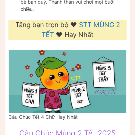
bè bạn quý. Thanh thản vui chơi mọi buổi
chiều.
Tặng bạn trọn bộ ❤️
STT MÙNG 2
TẾT
❤️ Hay Nhất
Câu Chúc Tết 4 Chữ Hay Nhất
Câu Chúc Mùng 2 Tết 2025