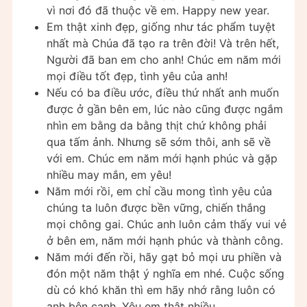
vì nơi đó đã thuộc về em. Happy new year.
Em thật xinh đẹp, giống như tác phẩm tuyệt
nhất mà Chúa đã tạo ra trên đời! Và trên hết,
Người đã ban em cho anh! Chúc em năm mới
mọi điều tốt đẹp, tình yêu của anh!
Nếu có ba điều ước, điều thứ nhất anh muốn
được ở gần bên em, lúc nào cũng được ngắm
nhìn em bằng da bằng thịt chứ không phải
qua tấm ảnh. Nhưng sẽ sớm thôi, anh sẽ về
với em. Chúc em năm mới hạnh phúc và gặp
nhiều may mắn, em yêu!
Năm mới rồi, em chỉ cầu mong tình yêu của
chúng ta luôn được bền vững, chiến thắng
mọi chông gai. Chúc anh luôn cảm thấy vui vẻ
ở bên em, năm mới hạnh phúc và thành công.
Năm mới đến rồi, hãy gạt bỏ mọi ưu phiền và
đón một năm thật ý nghĩa em nhé. Cuộc sống
dù có khó khăn thì em hãy nhớ rằng luôn có
anh bên cạnh. Yêu em thật nhiều.