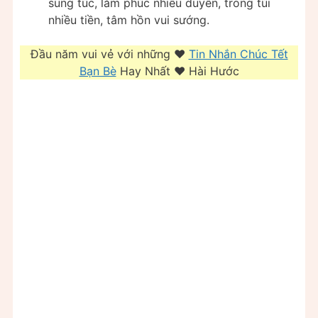
sung túc, lắm phúc nhiều duyên, trong túi
nhiều tiền, tâm hồn vui sướng.
Đầu năm vui vẻ với những ❤️️
Tin Nhắn Chúc Tết
Bạn Bè
Hay Nhất ❤️️ Hài Hước