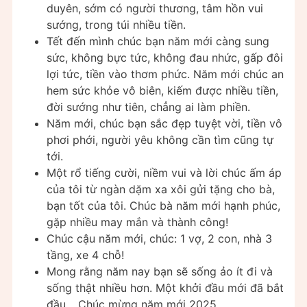
duyên, sớm có người thương, tâm hồn vui
sướng, trong túi nhiều tiền.
Tết đến mình chúc bạn năm mới càng sung
sức, không bực tức, không đau nhức, gấp đôi
lợi tức, tiền vào thơm phức. Năm mới chúc an
hem sức khỏe vô biên, kiếm được nhiều tiền,
đời sướng như tiên, chẳng ai làm phiền.
Năm mới, chúc bạn sắc đẹp tuyệt vời, tiền vô
phơi phới, người yêu không cần tìm cũng tự
tới.
Một rổ tiếng cười, niềm vui và lời chúc ấm áp
của tôi từ ngàn dặm xa xôi gửi tặng cho bà,
bạn tốt của tôi. Chúc bà năm mới hạnh phúc,
gặp nhiều may mắn và thành công!
Chúc cậu năm mới, chúc: 1 vợ, 2 con, nhà 3
tầng, xe 4 chỗ!
Mong rằng năm nay bạn sẽ sống ảo ít đi và
sống thật nhiều hơn. Một khởi đầu mới đã bắt
đầu… Chúc mừng năm mới 2025