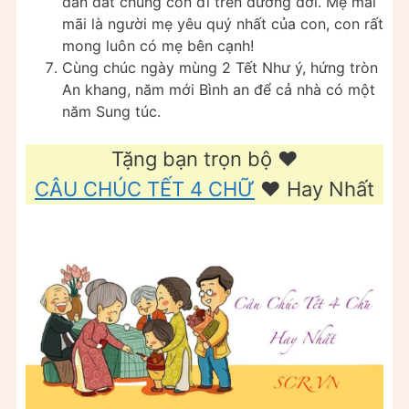
dẫn dắt chúng con đi trên đường đời. Mẹ mãi
mãi là người mẹ yêu quý nhất của con, con rất
mong luôn có mẹ bên cạnh!
Cùng chúc ngày mùng 2 Tết Như ý, hứng tròn
An khang, năm mới Bình an để cả nhà có một
năm Sung túc.
Tặng bạn trọn bộ ❤️
CÂU CHÚC TẾT 4 CHỮ
❤️ Hay Nhất