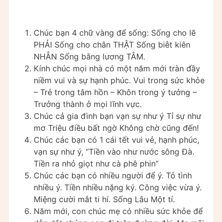
Chúc bạn 4 chữ vàng để sống: Sống cho lẽ
PHẢI Sống cho chân THẬT Sống biễt kiên
NHẪN Sống bằng lương TÂM.
Kính chúc mọi nhà có một năm mới tràn đầy
niềm vui và sự hạnh phúc. Vui trong sức khỏe
– Trẻ trong tâm hồn – Khôn trong ý tưởng –
Trưởng thành ở mọi lĩnh vực.
Chúc cả gia đình bạn vạn sự như ý Tỉ sự như
mơ Triệu điều bất ngờ Không chờ cũng đến!
Chúc các bạn có 1 cái tết vui vẻ, hạnh phúc,
vạn sự như ý, “Tiền vào như nước sông Đà.
Tiền ra nhỏ giọt như cà phê phin”
Chúc các bạn có nhiều người để ý. Tỏ tình
nhiều ý. Tiền nhiều nặng ký. Công việc vừa ý.
Miệng cười mắt ti hí. Sống Lâu Một tí.
Năm mới, con chúc mẹ có nhiều sức khỏe để