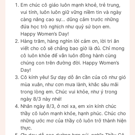
Em chúc cô giáo luôn mạnh khoẻ, trẻ trung,
vui tính, luôn luôn giữ vững niềm tin và ngày
càng nâng cao sự… dũng cảm trước những
đứa học trò nghịch như quỷ sứ bọn em.
Happy Women’s Day!
Hàng trăm, hàng nghìn lời cảm ơn, lời tri ân
viết cho cô sẽ chẳng bao giờ là đủ. Chỉ mong
cô luôn khỏe để vẫn luôn đồng hành cùng
chúng con trên đường đời. Happy Women’s
Day!
Cô kính yêu! Sự dạy dỗ ân cần của cô như gió
mùa xuân, như cơn mưa lành, khắc sâu mãi
trong lòng em. Chúc vui khỏe, như ý trong
ngày 8/3 này nhé!
Nhân ngày 8/3, ở nơi xa, em xin kính chúc
thầy cô luôn mạnh khỏe, hạnh phúc. Chúc cho
những ước mơ của thầy cô luôn trở thành hiện
thực.
Ơn dạy dỗ cao dường hơn núi, nghĩa Thầy Cô