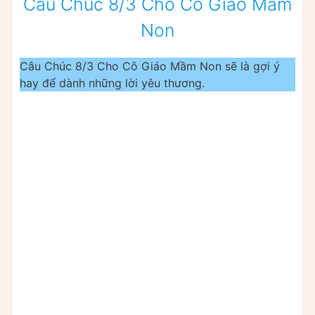
Câu Chúc 8/3 Cho Cô Giáo Mầm
Non
Câu Chúc 8/3 Cho Cô Giáo Mầm Non sẽ là gợi ý
hay để dành những lời yêu thương.