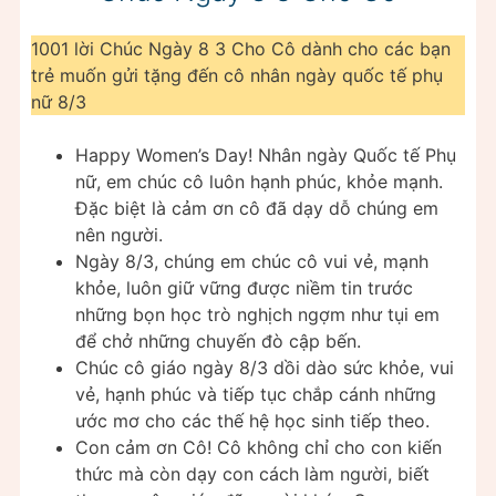
1001 lời Chúc Ngày 8 3 Cho Cô dành cho các bạn
trẻ muốn gửi tặng đến cô nhân ngày quốc tế phụ
nữ 8/3
Happy Women’s Day! Nhân ngày Quốc tế Phụ
nữ, em chúc cô luôn hạnh phúc, khỏe mạnh.
Đặc biệt là cảm ơn cô đã dạy dỗ chúng em
nên người.
Ngày 8/3, chúng em chúc cô vui vẻ, mạnh
khỏe, luôn giữ vững được niềm tin trước
những bọn học trò nghịch ngợm như tụi em
để chở những chuyến đò cập bến.
Chúc cô giáo ngày 8/3 dồi dào sức khỏe, vui
vẻ, hạnh phúc và tiếp tục chắp cánh những
ước mơ cho các thế hệ học sinh tiếp theo.
Con cảm ơn Cô! Cô không chỉ cho con kiến
thức mà còn dạy con cách làm người, biết