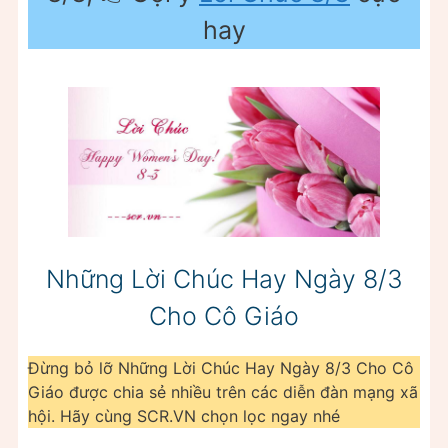
hay
Những Lời Chúc Hay Ngày 8/3
Cho Cô Giáo
Đừng bỏ lỡ Những Lời Chúc Hay Ngày 8/3 Cho Cô
Giáo được chia sẻ nhiều trên các diễn đàn mạng xã
hội. Hãy cùng SCR.VN chọn lọc ngay nhé