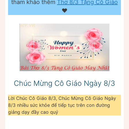
tham khảo thêm
Thơ 8/3 Tặng Cô Giáo
❤️️
Chúc Mừng Cô Giáo Ngày 8/3
Lời Chúc Cô Giáo 8/3, Chúc Mừng Cô Giáo Ngày
8/3 nhiều sức khỏe để tiếp tục trên con đường
giảng dạy đầy cao quý