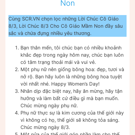
Non
Cùng SCR.VN chọn lọc những Lời Chúc Cô Giáo
8/3, Lời Chúc 8/3 Cho Cô Giáo Mầm Non đầy sâu
sắc và chứa đựng nhiều yêu thương.
Bạn thân mến, tôi chúc bạn có nhiều khoảnh
khắc đẹp trong ngày hôm nay, chúc bạn luôn
có tâm trạng thoải mái và vui vẻ.
Một phụ nữ nên giống bông hoa: đẹp, tươi và
nở rộ. Bạn hãy luôn là những bông hoa tuyệt
vời nhất nhé. Happy Women’s Day!
Nhân dịp đặc biệt nay, hãy ăn mừng, hãy tận
hưởng và làm bất cứ điều gì mà bạn muốn.
Chúc mừng ngày phụ nữ.
Phụ nữ thực sự là kim cương của thế giới này
vì không có họ, thế giới sẽ không tỏa sáng.
Chúc mừng ngày 8/3.
Một nửa của thế giới góp phần làm cho thế