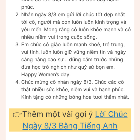
phúc.
Nhân ngày 8/3 em gửi lời chúc tốt đẹp nhất
tới cô, người mà con luôn luôn kính trọng và
yêu mến. Mong rằng cô luôn khỏe mạnh và có
nhiều niềm vui trong cuộc sống.
Em chúc cô giáo luôn mạnh khoẻ, trẻ trung,
vui tính, luôn luôn giữ vững niềm tin và ngày
càng nâng cao sự… dũng cảm trước những
đứa học trò nghịch như quỷ sứ bọn em.
Happy Women’s day!
Chúc mừng cô nhân ngày 8/3. Chúc các cô
thật nhiều sức khỏe, niềm vui và hạnh phúc.
Kính tặng cô những bông hoa tươi thắm nhất.
👉Thêm một vài gợi ý
Lời Chúc
Ngày 8/3 Bằng Tiếng Anh