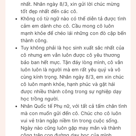
nhất. Nhân ngày 8/3, xin gửi lời chúc mừng
tốt đẹp nhất đến các cô.
Không có từ ngữ nào có thể diễn tả được tình
cảm em dành cho cô. Cầu mong cô luôn
mạnh khỏe để chéo lái những con đò cập bến
thành công.
Tuy không phải là học sinh xuất sắc nhất của
cô nhưng em vẫn luôn được cô yêu thương
bảo ban hết mực. Tận đáy lòng mình, cô vẫn
luôn luôn là người mà em rất yêu quý và vô
cùng kính trọng. Nhân ngày 8/3, em xin chúc
cô luôn mạnh khỏe, hạnh phúc và gặt hái
được nhiều thành công trong sự nghiệp dạy
học trồng người.
Nhân Quốc tế Phụ nữ, với tất cả tấm chân tình
mà con muốn gửi đến cô. Chúc cho cô luôn
vui vẻ tràn ngập niềm tin trong cuộc sống.
Ngày nào cũng luôn gặp may mắn và thành
công trên con đường dạy học của mình.