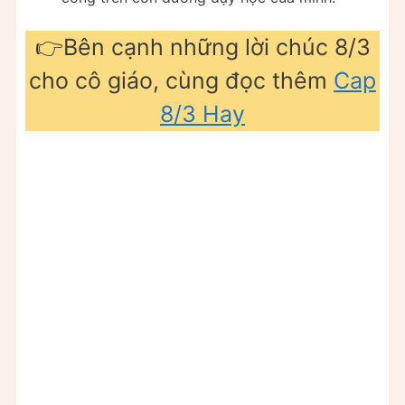
👉Bên cạnh những lời chúc 8/3
cho cô giáo, cùng đọc thêm
Cap
8/3 Hay