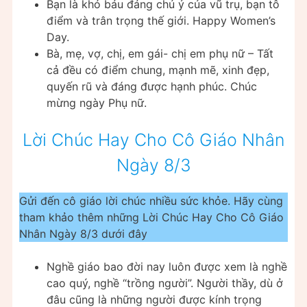
Bạn là khó báu đáng chú ý của vũ trụ, bạn tô
điểm và trân trọng thế giới. Happy Women’s
Day.
Bà, mẹ, vợ, chị, em gái- chị em phụ nữ – Tất
cả đều có điểm chung, mạnh mẽ, xinh đẹp,
quyến rũ và đáng được hạnh phúc. Chúc
mừng ngày Phụ nữ.
Lời Chúc Hay Cho Cô Giáo Nhân
Ngày 8/3
Gửi đến cô giáo lời chúc nhiều sức khỏe. Hãy cùng
tham khảo thêm những Lời Chúc Hay Cho Cô Giáo
Nhân Ngày 8/3 dưới đây
Nghề giáo bao đời nay luôn được xem là nghề
cao quý, nghề “trồng người”. Người thầy, dù ở
đâu cũng là những người được kính trọng