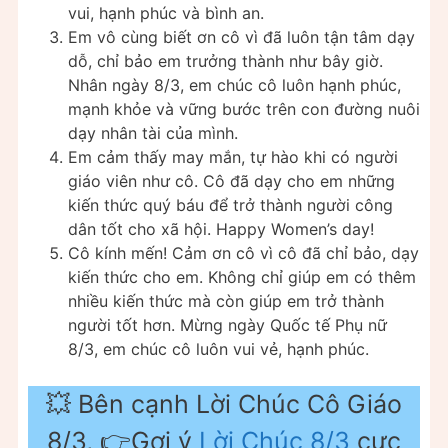
vui, hạnh phúc và bình an.
Em vô cùng biết ơn cô vì đã luôn tận tâm dạy
dỗ, chỉ bảo em trưởng thành như bây giờ.
Nhân ngày 8/3, em chúc cô luôn hạnh phúc,
mạnh khỏe và vững bước trên con đường nuôi
dạy nhân tài của mình.
Em cảm thấy may mắn, tự hào khi có người
giáo viên như cô. Cô đã dạy cho em những
kiến thức quý báu để trở thành người công
dân tốt cho xã hội. Happy Women’s day!
Cô kính mến! Cảm ơn cô vì cô đã chỉ bảo, dạy
kiến thức cho em. Không chỉ giúp em có thêm
nhiều kiến thức mà còn giúp em trở thành
người tốt hơn. Mừng ngày Quốc tế Phụ nữ
8/3, em chúc cô luôn vui vẻ, hạnh phúc.
💥 Bên cạnh Lời Chúc Cô Giáo
8/3, 👉Gợi ý
Lời Chúc 8/3
cực