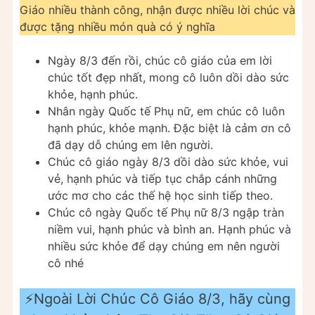
Giáo nhiều thành công, nhận được nhiều lời chúc và
được tặng nhiều món quà có ý nghĩa
Ngày 8/3 đến rồi, chúc cô giáo của em lời
chúc tốt đẹp nhất, mong cô luôn dồi dào sức
khỏe, hạnh phúc.
Nhân ngày Quốc tế Phụ nữ, em chúc cô luôn
hạnh phúc, khỏe mạnh. Đặc biệt là cảm ơn cô
đã dạy dỗ chúng em lên người.
Chúc cô giáo ngày 8/3 dồi dào sức khỏe, vui
vẻ, hạnh phúc và tiếp tục chắp cánh những
ước mơ cho các thế hệ học sinh tiếp theo.
Chúc cô ngày Quốc tế Phụ nữ 8/3 ngập tràn
niềm vui, hạnh phúc và bình an. Hạnh phúc và
nhiều sức khỏe để dạy chúng em nên người
cô nhé
⚡️Ngoài Lời Chúc Cô Giáo 8/3, hãy cùng