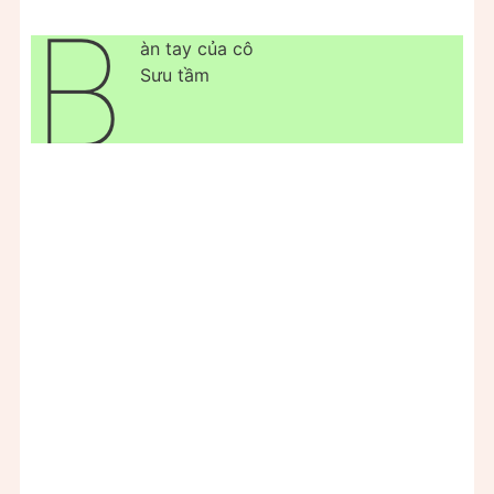
B
àn tay của cô
Sưu tầm