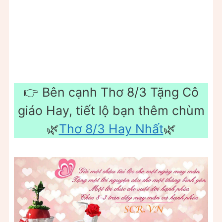
👉 Bên cạnh Thơ 8/3 Tặng Cô
giáo Hay, tiết lộ bạn thêm chùm
🌿
Thơ 8/3 Hay Nhất
🌿