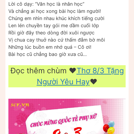
Lời cô dạy: “Văn học là nhân học”
Và chẳng ai học xong bài học làm người!
Chúng em nhìn nhau khúc khích tiếng cười
Len lén chuyền tay gói me dầm cuối lớp
Rồi giờ đây theo dòng đời xuôi ngược
Vị chua cay thuở nào cứ thấm đẫm bờ môi
Những lúc buồn em nhớ quá – Cô ơi!
Bài học cũ chẳng bao giờ xưa cũ…
Đọc thêm chùm ❤️️
Thơ 8/3 Tặng
Người Yêu Hay
❤️️