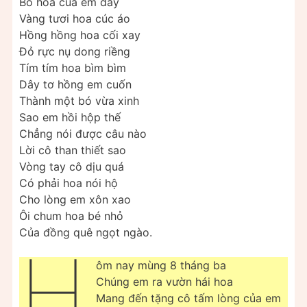
Bó hoa của em đây
Vàng tươi hoa cúc áo
Hồng hồng hoa cối xay
Đỏ rực nụ dong riềng
Tím tím hoa bìm bìm
Dây tơ hồng em cuốn
Thành một bó vừa xinh
Sao em hồi hộp thế
Chẳng nói được câu nào
Lời cô than thiết sao
Vòng tay cô dịu quá
Có phải hoa nói hộ
Cho lòng em xôn xao
Ôi chum hoa bé nhỏ
Của đồng quê ngọt ngào.
H
ôm nay mùng 8 tháng ba
Chúng em ra vườn hái hoa
Mang đến tặng cô tấm lòng của em