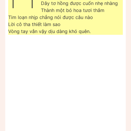
Dây tơ hồng được cuốn nhẹ nhàng
Thành một bó hoa tươi thắm
Tim loạn nhịp chẳng nói được câu nào
Lời cô tha thiết làm sao
Vòng tay vẫn vậy dịu dàng khó quên.