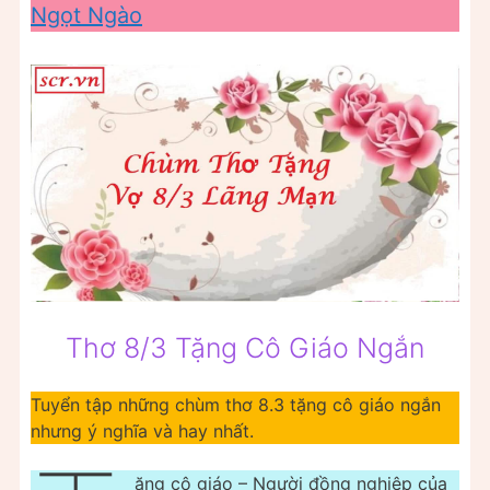
Ngọt Ngào
Thơ 8/3 Tặng Cô Giáo Ngắn
Tuyển tập những chùm thơ 8.3 tặng cô giáo ngắn
nhưng ý nghĩa và hay nhất.
ặng cô giáo – Người đồng nghiệp của