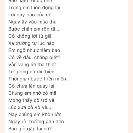
Bao năm rồi cô nhỉ?
Trong em luôn đọng lại
Lời dạy bảo của cô
Ngày ấy vào mùa thu
Bước chân em rộn rã…
Cô không lời từ giã
Xa trường tự lúc nào
Em ngỡ như chiêm bao
Cô về đâu, chẳng biết?
Vẫn vang lời tha thiết
Từ giọng cô dịu hiền
Thời gian bước triền miên
Cô chưa lần quay lại
Chúng em nhớ cô mãi
Mong thấy cô trở về
Lúc xưa cô vỗ về…
Nay chúng em khôn lớn
Ngày rời trường gần đến
Bao giờ gặp lại cô?.