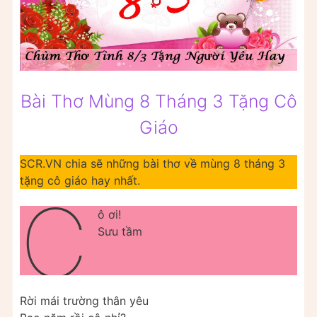
Bài Thơ Mùng 8 Tháng 3 Tặng Cô
Giáo
SCR.VN chia sẽ những bài thơ về mùng 8 tháng 3
tặng cô giáo hay nhất.
C
ô ơi!
Sưu tầm
Rời mái trường thân yêu