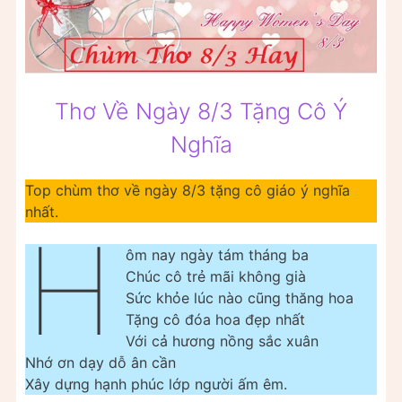
Thơ Về Ngày 8/3 Tặng Cô Ý
Nghĩa
Top chùm thơ về ngày 8/3 tặng cô giáo ý nghĩa
nhất.
H
ôm nay ngày tám tháng ba
Chúc cô trẻ mãi không già
Sức khỏe lúc nào cũng thăng hoa
Tặng cô đóa hoa đẹp nhất
Với cả hương nồng sắc xuân
Nhớ ơn dạy dỗ ân cần
Xây dựng hạnh phúc lớp người ấm êm.