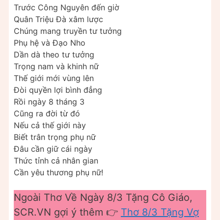
Trước Công Nguyên đến giờ
Quân Triệu Đà xâm lược
Chúng mang truyền tư tưởng
Phụ hệ và Đạo Nho
Dần dà theo tư tưởng
Trọng nam và khinh nữ
Thế giới mới vùng lên
Đòi quyền lợi bình đẳng
Rồi ngày 8 tháng 3
Cũng ra đời từ đó
Nếu cả thế giới này
Biết trân trọng phụ nữ
Đâu cần giữ cái ngày
Thức tỉnh cả nhân gian
Cần yêu thương phụ nữ!
Ngoài Thơ Về Ngày 8/3 Tặng Cô Giáo,
SCR.VN gợi ý thêm 👉
Thơ 8/3 Tặng Vợ