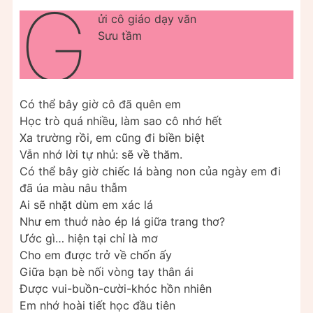
G
ửi cô giáo dạy văn
Sưu tầm
Có thể bây giờ cô đã quên em
Học trò quá nhiều, làm sao cô nhớ hết
Xa trường rồi, em cũng đi biền biệt
Vẫn nhớ lời tự nhủ: sẽ về thăm.
Có thể bây giờ chiếc lá bàng non của ngày em đi
đã úa màu nâu thẫm
Ai sẽ nhặt dùm em xác lá
Như em thuở nào ép lá giữa trang thơ?
Ước gì… hiện tại chỉ là mơ
Cho em được trở về chốn ấy
Giữa bạn bè nối vòng tay thân ái
Được vui-buồn-cười-khóc hồn nhiên
Em nhớ hoài tiết học đầu tiên