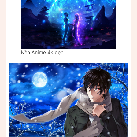
Nền Anime 4k đẹp