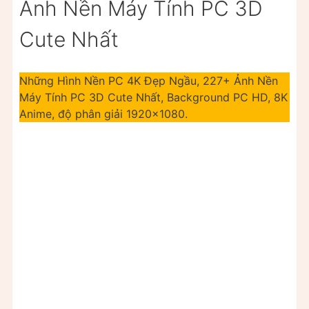
Ảnh Nền Máy Tính PC 3D
Cute Nhất
Những Hình Nền PC 4K Đẹp Ngầu, 227+ Ảnh Nền
Máy Tính PC 3D Cute Nhất, Background PC HD, 8K
Anime, độ phân giải 1920×1080.