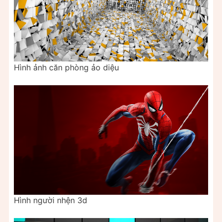
Hình ảnh căn phòng ảo diệu
Hình người nhện 3d