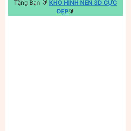
Tặng Bạn 🔰
KHO HÌNH NỀN 3D CỰC
ĐẸP
🔰