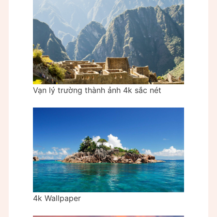
Vạn lý trường thành ảnh 4k sắc nét
4k Wallpaper