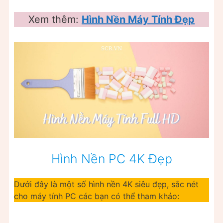
Xem thêm:
Hình Nền Máy Tính Đẹp
Hình Nền PC 4K Đẹp
Dưới đây là một số hình nền 4K siêu đẹp, sắc nét
cho máy tính PC các bạn có thể tham khảo: