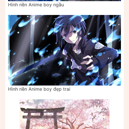
Hình nền Anime boy ngầu
Hình nền Anime boy đẹp trai