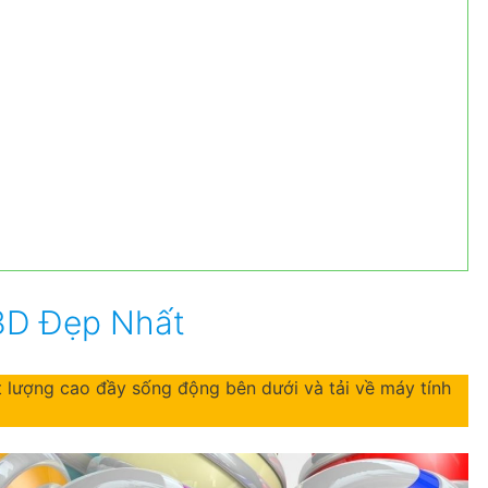
3D Đẹp Nhất
 lượng cao đầy sống động bên dưới và tải về máy tính