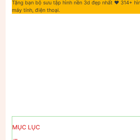
Tặng bạn bộ sưu tập hình nền 3d đẹp nhất ❤️ 314+ h
máy tính, điện thoại.
MỤC LỤC