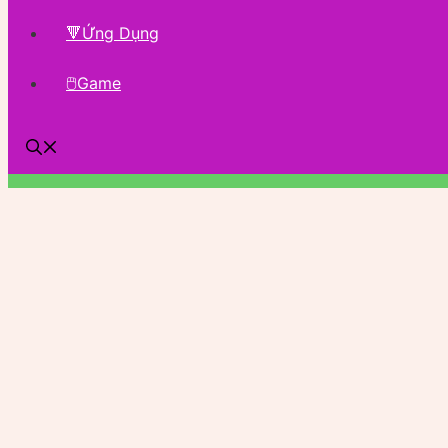
🔻Ứng Dụng
🖱Game