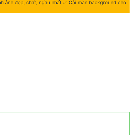
ình ảnh đẹp, chất, ngầu nhất ✅ Cài màn background cho