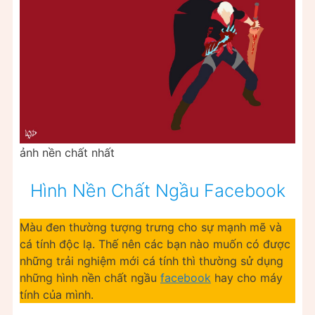
ảnh nền chất nhất
Hình Nền Chất Ngầu Facebook
Màu đen thường tượng trưng cho sự mạnh mẽ và
cá tính độc lạ. Thế nên các bạn nào muốn có được
những trải nghiệm mới cá tính thì thường sử dụng
những hình nền chất ngầu
facebook
hay cho máy
tính của mình.