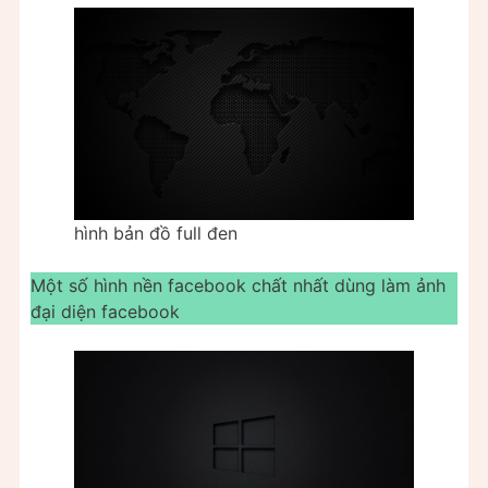
hình bản đồ full đen
Một số hình nền facebook chất nhất dùng làm ảnh
đại diện facebook