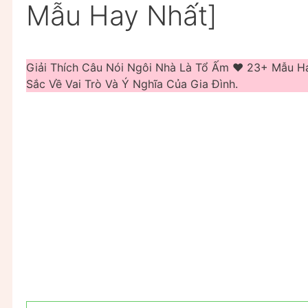
Mẫu Hay Nhất]
Giải Thích Câu Nói Ngôi Nhà Là Tổ Ấm ❤️️ 23+ Mẫu 
Sắc Về Vai Trò Và Ý Nghĩa Của Gia Đình.