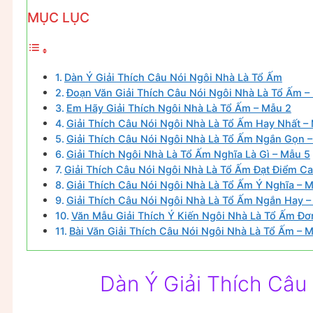
MỤC LỤC
Dàn Ý Giải Thích Câu Nói Ngôi Nhà Là Tổ Ấm
Đoạn Văn Giải Thích Câu Nói Ngôi Nhà Là Tổ Ấm –
Em Hãy Giải Thích Ngôi Nhà Là Tổ Ấm – Mẫu 2
Giải Thích Câu Nói Ngôi Nhà Là Tổ Ấm Hay Nhất –
Giải Thích Câu Nói Ngôi Nhà Là Tổ Ấm Ngắn Gọn 
Giải Thích Ngôi Nhà Là Tổ Ấm Nghĩa Là Gì – Mẫu 5
Giải Thích Câu Nói Ngôi Nhà Là Tổ Ấm Đạt Điểm C
Giải Thích Câu Nói Ngôi Nhà Là Tổ Ấm Ý Nghĩa – 
Giải Thích Câu Nói Ngôi Nhà Là Tổ Ấm Ngắn Hay –
Văn Mẫu Giải Thích Ý Kiến Ngôi Nhà Là Tổ Ấm Đơ
Bài Văn Giải Thích Câu Nói Ngôi Nhà Là Tổ Ấm – 
Dàn Ý Giải Thích Câu