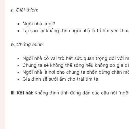
a, Giải thích:
Ngôi nhà là gì?
Tại sao lại khẳng định ngôi nhà là tổ ấm yêu th
b, Chứng minh:
Ngôi nhà có vai trò hết sức quan trọng đối với 
Chúng ta sẽ không thể sống nếu không có gia đ
Ngôi nhà là nơi cho chúng ta chốn dừng chân mỗ
Gia đình sẽ sưởi ấm cho trái tim ta
III. Kết bài:
Khẳng định tính đúng đắn của câu nói “ngôi