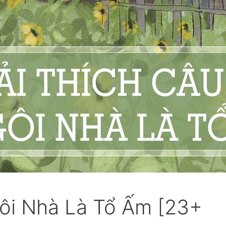
gôi Nhà Là Tổ Ấm [23+