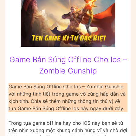
Game Bắn Súng Offline Cho Ios –
Zombie Gunship
Game Bắn Súng Offline Cho Ios – Zombie Gunship
với những tình tiết trong game vô cùng hấp dẫn và
kịch tính. Chia sẻ thêm những thông tin thú vị về
tựa Game Bắn Súng Offline Ios này ngay dưới đây.
Trong tựa game offline hay cho iOS này bạn sẽ từ
trên nhìn xuống một khung cảnh hùng vĩ và chờ đợi