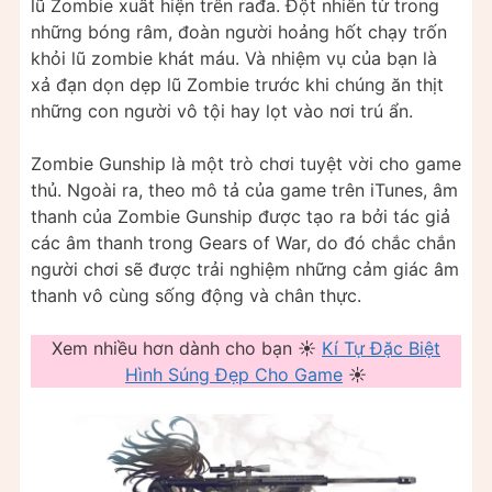
lũ Zombie xuất hiện trên rađa. Đột nhiên từ trong
những bóng râm, đoàn người hoảng hốt chạy trốn
khỏi lũ zombie khát máu. Và nhiệm vụ của bạn là
xả đạn dọn dẹp lũ Zombie trước khi chúng ăn thịt
những con người vô tội hay lọt vào nơi trú ẩn.
Zombie Gunship là một trò chơi tuyệt vời cho game
thủ. Ngoài ra, theo mô tả của game trên iTunes, âm
thanh của Zombie Gunship được tạo ra bởi tác giả
các âm thanh trong Gears of War, do đó chắc chắn
người chơi sẽ được trải nghiệm những cảm giác âm
thanh vô cùng sống động và chân thực.
Xem nhiều hơn dành cho bạn ☀️
Kí Tự Đặc Biệt
Hình Súng Đẹp Cho Game
☀️