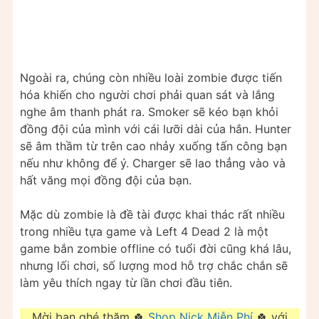
Ngoài ra, chúng còn nhiều loài zombie được tiến
hóa khiến cho người chơi phải quan sát và lắng
nghe âm thanh phát ra. Smoker sẽ kéo bạn khỏi
đồng đội của mình với cái lưỡi dài của hắn. Hunter
sẽ âm thầm từ trên cao nhảy xuống tấn công bạn
nếu như không để ý. Charger sẽ lao thẳng vào và
hất văng mọi đồng đội của bạn.
Mặc dù zombie là đề tài được khai thác rất nhiều
trong nhiều tựa game và Left 4 Dead 2 là một
game bắn zombie offline có tuổi đời cũng khá lâu,
nhưng lối chơi, số lượng mod hỗ trợ chắc chắn sẽ
làm yêu thích ngay từ lần chơi đầu tiên.
Mời bạn ghé thăm 🍀
Shop Nick Miễn Phí
🍀 với