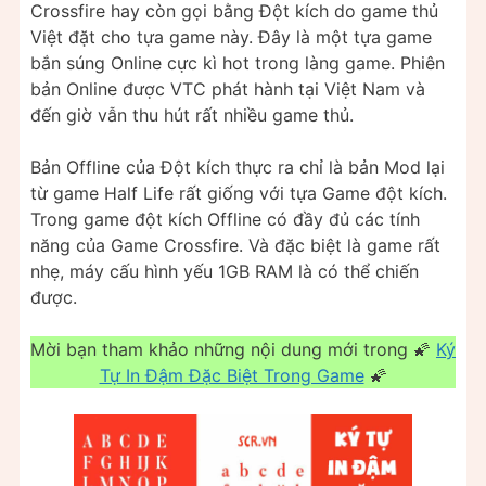
Crossfire hay còn gọi bằng Đột kích do game thủ
Việt đặt cho tựa game này. Đây là một tựa game
bắn súng Online cực kì hot trong làng game. Phiên
bản Online được VTC phát hành tại Việt Nam và
đến giờ vẫn thu hút rất nhiều game thủ.
Bản Offline của Đột kích thực ra chỉ là bản Mod lại
từ game Half Life rất giống với tựa Game đột kích.
Trong game đột kích Offline có đầy đủ các tính
năng của Game Crossfire. Và đặc biệt là game rất
nhẹ, máy cấu hình yếu 1GB RAM là có thể chiến
được.
Mời bạn tham khảo những nội dung mới trong 🌠
Ký
Tự In Đậm Đặc Biệt Trong Game
🌠