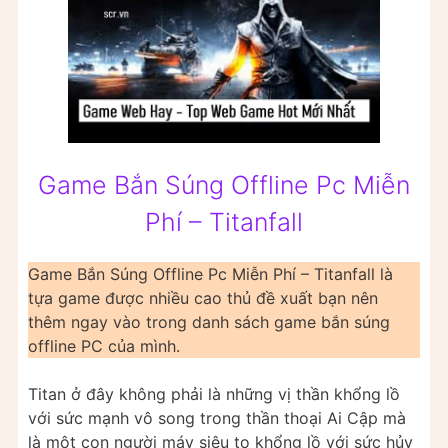
Game Bắn Súng Offline Pc Miễn
Phí – Titanfall
Game Bắn Súng Offline Pc Miễn Phí – Titanfall là
tựa game được nhiều cao thủ đề xuất bạn nên
thêm ngay vào trong danh sách game bắn súng
offline PC của mình.
Titan ở đây không phải là những vị thần khổng lồ
với sức mạnh vô song trong thần thoại Ai Cập mà
là một con người máy siêu to khổng lồ với sức hủy