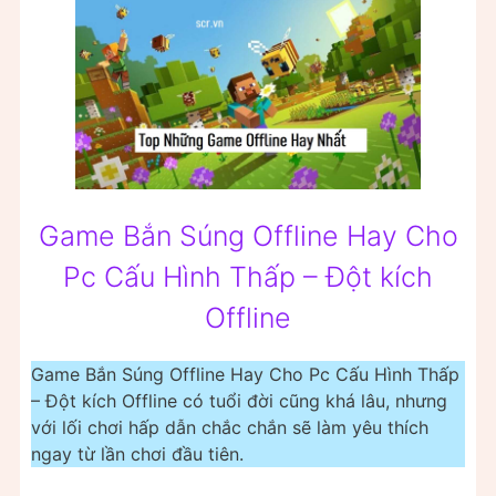
Game Bắn Súng Offline Hay Cho
Pc Cấu Hình Thấp – Đột kích
Offline
Game Bắn Súng Offline Hay Cho Pc Cấu Hình Thấp
– Đột kích Offline có tuổi đời cũng khá lâu, nhưng
với lối chơi hấp dẫn chắc chắn sẽ làm yêu thích
ngay từ lần chơi đầu tiên.