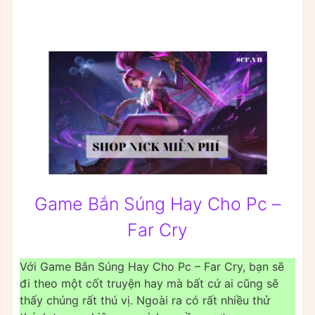
Game Bắn Súng Hay Cho Pc –
Far Cry
Với Game Bắn Súng Hay Cho Pc – Far Cry, bạn sẽ
đi theo một cốt truyện hay mà bất cứ ai cũng sẽ
thấy chúng rất thú vị. Ngoài ra có rất nhiều thử