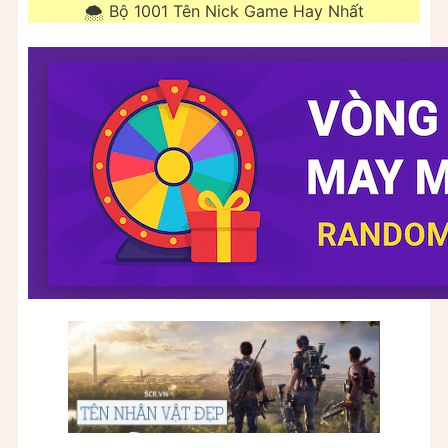
🌨 Bộ 1001 Tên Nick Game Hay Nhất