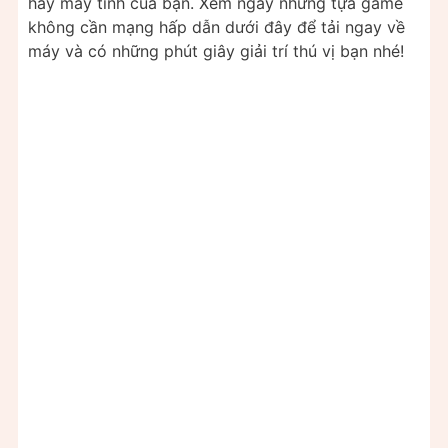
hay máy tính của bạn. Xem ngay những tựa game
không cần mạng hấp dẫn dưới đây để tải ngay về
máy và có những phút giây giải trí thú vị bạn nhé!