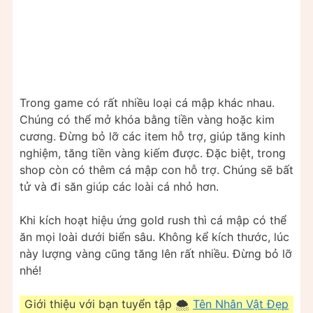
Trong game có rất nhiều loại cá mập khác nhau.
Chúng có thể mở khóa bằng tiền vàng hoặc kim
cương. Đừng bỏ lỡ các item hỗ trợ, giúp tăng kinh
nghiệm, tăng tiền vàng kiếm được. Đặc biệt, trong
shop còn có thêm cá mập con hỗ trợ. Chúng sẽ bất
tử và đi săn giúp các loài cá nhỏ hơn.
Khi kích hoạt hiệu ứng gold rush thì cá mập có thể
ăn mọi loài dưới biển sâu. Không kể kích thước, lúc
này lượng vàng cũng tăng lên rất nhiều. Đừng bỏ lỡ
nhé!
Giới thiệu với bạn tuyển tập 🌨
Tên Nhân Vật Đẹp