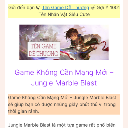
Gửi đến bạn 🍃
Tên Game Dễ Thương
🍃 Gợi Ý 1001
Tên Nhân Vật Siêu Cute
Game Không Cần Mạng Mới –
Jungle Marble Blast
Game Không Cần Mạng Mới – Jungle Marble Blast
sẽ giúp bạn có được những giây phút thú vị trong
thời gian rảnh.
Jungle Marble Blast là một tựa game rất phổ biến