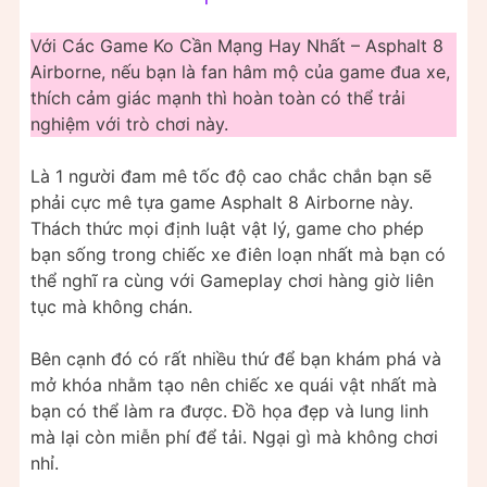
Với Các Game Ko Cần Mạng Hay Nhất – Asphalt 8
Airborne, nếu bạn là fan hâm mộ của game đua xe,
thích cảm giác mạnh thì hoàn toàn có thể trải
nghiệm với trò chơi này.
Là 1 người đam mê tốc độ cao chắc chắn bạn sẽ
phải cực mê tựa game Asphalt 8 Airborne này.
Thách thức mọi định luật vật lý, game cho phép
bạn sống trong chiếc xe điên loạn nhất mà bạn có
thể nghĩ ra cùng với Gameplay chơi hàng giờ liên
tục mà không chán.
Bên cạnh đó có rất nhiều thứ để bạn khám phá và
mở khóa nhằm tạo nên chiếc xe quái vật nhất mà
bạn có thể làm ra được. Đồ họa đẹp và lung linh
mà lại còn miễn phí để tải. Ngại gì mà không chơi
nhỉ.