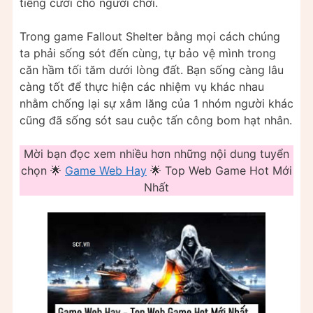
tiếng cười cho người chơi.
Trong game Fallout Shelter bằng mọi cách chúng
ta phải sống sót đến cùng, tự bảo vệ mình trong
căn hầm tối tăm dưới lòng đất. Bạn sống càng lâu
càng tốt để thực hiện các nhiệm vụ khác nhau
nhằm chống lại sự xâm lăng của 1 nhóm người khác
cũng đã sống sót sau cuộc tấn công bom hạt nhân.
Mời bạn đọc xem nhiều hơn những nội dung tuyển
chọn 🌟
Game Web Hay
🌟 Top Web Game Hot Mới
Nhất