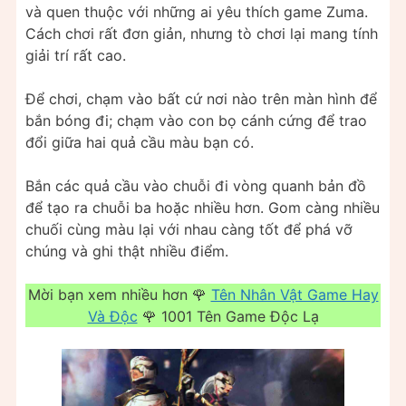
và quen thuộc với những ai yêu thích game Zuma.
Cách chơi rất đơn giản, nhưng tò chơi lại mang tính
giải trí rất cao.
Để chơi, chạm vào bất cứ nơi nào trên màn hình để
bắn bóng đi; chạm vào con bọ cánh cứng để trao
đổi giữa hai quả cầu màu bạn có.
Bắn các quả cầu vào chuỗi đi vòng quanh bản đồ
để tạo ra chuỗi ba hoặc nhiều hơn. Gom càng nhiều
chuối cùng màu lại với nhau càng tốt để phá vỡ
chúng và ghi thật nhiều điểm.
Mời bạn xem nhiều hơn 🌹
Tên Nhân Vật Game Hay
Và Độc
🌹 1001 Tên Game Độc Lạ