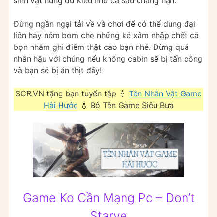
sinh vật hung dữ kiểu như cá sấu chẳng hạn.
Đừng ngần ngại tải về và chơi để có thể dùng đại
liên hay ném bom cho những kẻ xâm nhập chết cả
bọn nhằm ghi điểm thật cao bạn nhé. Đừng quá
nhân hậu với chúng nếu không cabin sẽ bị tấn công
và bạn sẽ bị ăn thịt đấy!
SCR.VN tặng bạn tuyển tập 💧
Tên Nhân Vật Game
Hài Hước
💧 Bộ Tên Game Siêu Bựa
Game Ko Cần Mạng Pc – Don’t
Starve