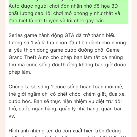
Auto được người chơi đón nhận nhờ đồ họa 3D
chất lượng cao, lối chơi mô phỏng y như thật và
đặc biệt là cốt truyện và lối chơi gay cấn.
Series game hành động GTA đã trở thành biểu
tượng số 1 và là lựa chọn đầu tiên dành cho những
ai yêu thích dòng game cướp đường phố. Game
Grand Theft Auto cho phép bạn làm tất cả những
thứ mà cuộc sống đời thường không bao giờ được
phép làm.
Chúng ta sẽ sống 1 cuộc sống hoàn toàn mới mẻ,
thế giới ngầm chỉ có chết chóc, chém giết, đua xe,
cướp bóc. Bạn sẽ thực hiện nhiệm vụ diệt trừ đối
thủ, cướp ngân hàng, quản lý nhà hàng, quán bar,
vv.
Hình ảnh những tên du côn xuất hiện trên đường