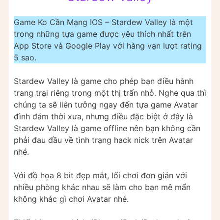
Game Ko Cần Mạng IOS – Stardew Valley là một
trong những tựa game được yêu thích nhất trên
App Store và Google Play với hàng vạn lượt rating
5 sao.
Stardew Valley là game cho phép bạn điều hành
trang trại riêng trong một thị trấn nhỏ. Nghe qua thì
chúng ta sẽ liên tưởng ngay đến tựa game Avatar
đình đám thời xưa, nhưng điều đặc biệt ở đây là
Stardew Valley là game offline nên bạn không cần
phải đau đầu về tình trạng hack nick trên Avatar
nhé.
Với đồ họa 8 bit đẹp mắt, lối chơi đơn giản với
nhiều phòng khác nhau sẽ làm cho bạn mê mẩn
không khác gì chơi Avatar nhé.