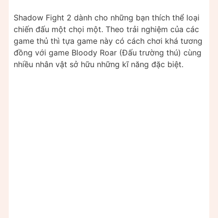
Shadow Fight 2 dành cho những bạn thích thể loại
chiến đấu một chọi một. Theo trải nghiệm của các
game thủ thì tựa game này có cách chơi khá tương
đồng với game Bloody Roar (Đấu trường thú) cùng
nhiều nhân vật sở hữu những kĩ năng đặc biệt.