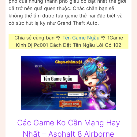
phố của những thành phố giàu có bật nhất thế giới
đã trở nên quá quen thuộc. Chắc chắn bạn sẽ
không thể tìm được tựa game thứ hai đặc biệt và
có sức hút lạ kỳ như Grand Theft Auto.
Chia sẻ cùng bạn 🌹
Tên Game Ngầu
🌹 1Game
Kinh Dị Pc001 Cách Đặt Tên Ngầu Lòi Có 102
Các Game Ko Cần Mạng Hay
Nhất – Asphalt 8 Airborne