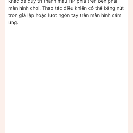
khác để duy trì thanh máu HP phía trên bên phải
màn hình chơi. Thao tác điều khiển có thể bằng nút
tròn giả lập hoặc lướt ngón tay trên màn hình cảm
ứng.