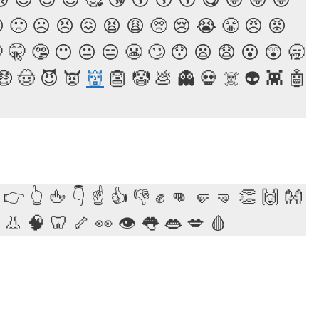
 🙁 ☹️ 😣 😖 😫 😩 🥺 😢 😭 😤 😠 😡
 🤫 🤥 😶 😐 😑 😬 🙄 😯 😦 😧 😮 😲 🥱
🤑 🤠 😈 👿
👹
👺 🤡 💩 👻 💀 ☠️ 👽 👾 🤖
👉 👆 🖕 👇 ☝️ 👍 👎 ✊ 👊 🤛 🤜 👏 🙌 👐
 👃 🧠 🦷 🦴 👀 👁 👅 👄 💋 🩸