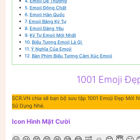
Emoji Dễ Thương
Emoji Động Chất
Emoji Hàn Quốc
Emoji Bằng Ký Tự
Emoji Đáng Yêu
Ký Tự Emoji Mới Nhất
Biểu Tượng Emoji Là Gì
Ý Nghĩa Của Emoji
Bàn Phím Biểu Tượng Cảm Xúc Emoji
1001 Emoji Đẹ
SCR.VN chia sẽ bạn bộ sưu tập 1001 Emoji Đẹp Mới 
Sử Dụng Nhé.
Icon Hình Mặt Cười
😀 😃 😄 😁 😆 😅 😂 🤣 ☺️ 😊 😇 🙂 