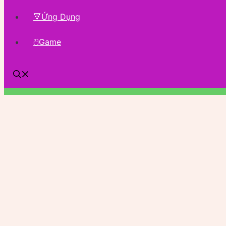
🔻Ứng Dụng
🖱Game