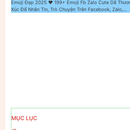
Emoji Đẹp 2025 ❤️ 199+ Emoji Fb Zalo Cute Dễ Thư
Xúc Để Nhắn Tin, Trò Chuyện Trên Facebook, Zalo,…
MỤC LỤC