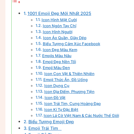
1001 Emoji Đẹp Mới Nhất 2025
Icon Hình Mặt Cười
Icon Ngón Tay Chỉ
Icon Hình Người
Icon Áo Quần, Giày Dép
Biểu Tượng Cảm Xúc Facebook
Icon Đẹp Màu Kem
Emojis Màu Nâu
Emoji Đẹp Nền Tối
Emoji Màu Đen
Icon Con Vật & Thiên Nhiên
Emoji Thức Ăn, Đồ Uống
Icon Dụng Cụ
Icon Địa Điểm, Phương Tiện
Icon Đồ Vật
Icon Trái Tim, Cung Hoàng Đạo
Icon Kí Tự Đặc Biệt
Icon Lá Cờ Việt Nam & Các Nước Thế Giới
Biểu Tượng Emoji Đẹp
Emoji Trái Tim