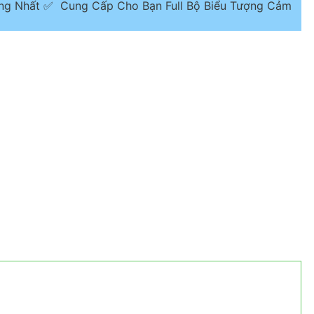
ơng Nhất ✅ Cung Cấp Cho Bạn Full Bộ Biểu Tượng Cảm