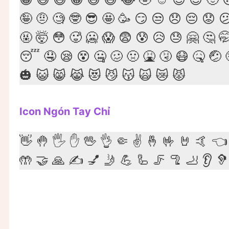
🤪 🤨 🧐 🤓 😎 🤩 🥳 😏 😒 😞 😔 😟 
🤬 🤯 😳 🥵 🥶 😱 😨 😰 😥 😓 🤗 🤔 
😴 🤤 😪 😵 🤐 🥴 🤢 🤮 🤧 😷 🤒 🤕 
🎃 😺 😸 😹 😻 😼 😽 🙀 😿 😾
Icon Ngón Tay Chỉ
👋 🤚 🖐 ✋ 🖖 👌 🤏 ✌️ 🤞 🤟 🤘 🤙 👈 
🤲 🤝 🙏 ✍️ 💅 🤳 💪 🦾 🦵 🦿 🦶 👂 🦻