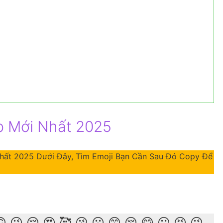
p Mới Nhất 2025
Nhất 2025 Dưới Đây, Tìm Emoji Bạn Cần Sau Đó Copy Để
 😉 😌 😍 🥰 😘 😗 😙 😚 😋 😛 😝 😜