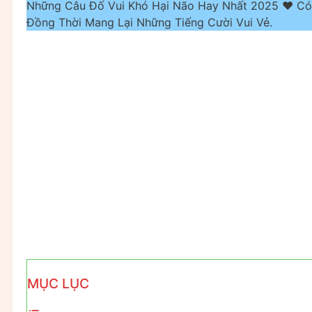
Những Câu Đố Vui Khó Hại Não Hay Nhất 2025 ❤️ Có
Đồng Thời Mang Lại Những Tiếng Cười Vui Vẻ.
MỤC LỤC