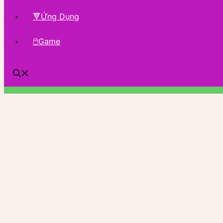
🔻Ứng Dụng
🖱Game