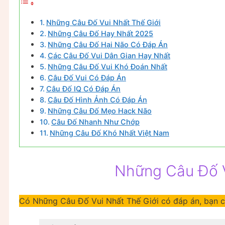
Những Câu Đố Vui Nhất Thế Giới
Những Câu Đố Hay Nhất 2025
Những Câu Đố Hại Não Có Đáp Án
Các Câu Đố Vui Dân Gian Hay Nhất
Những Câu Đố Vui Khó Đoán Nhất
Câu Đố Vui Có Đáp Án
Câu Đố IQ Có Đáp Án
Câu Đố Hình Ảnh Có Đáp Án
Những Câu Đố Mẹo Hack Não
Câu Đố Nhanh Như Chớp
Những Câu Đố Khó Nhất Việt Nam
Những Câu Đố V
Có Những Câu Đố Vui Nhất Thế Giới có đáp án, bạn có