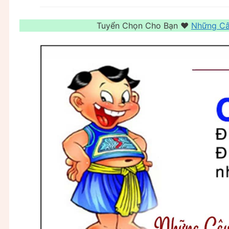
Tuyển Chọn Cho Bạn ❤️️
Những Câ