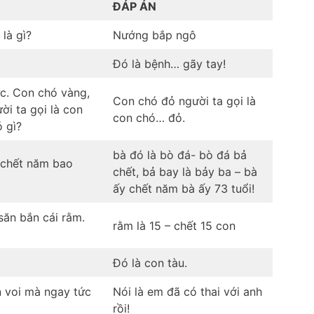
ĐÁP ÁN
là gì?
Nướng bắp ngô
Đó là bệnh… gãy tay!
c. Con chó vàng,
Con chó đỏ người ta gọi là
ời ta gọi là con
con chó… đỏ.
ó gì?
bà đó là bò đá- bò đá bả
y chết năm bao
chết, bả bay là bảy ba – bà
ấy chết năm bà ấy 73 tuổi!
săn bắn cái rằm.
rằm là 15 – chết 15 con
Đó là con tàu.
on voi mà ngay tức
Nói là em đã có thai với anh
rồi!