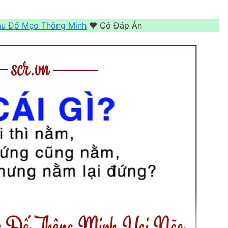
u Đố Mẹo Thông Minh
❤️️ Có Đáp Án