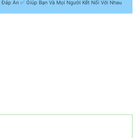
 Đáp Án ✅ Giúp Bạn Và Mọi Người Kết Nối Với Nhau