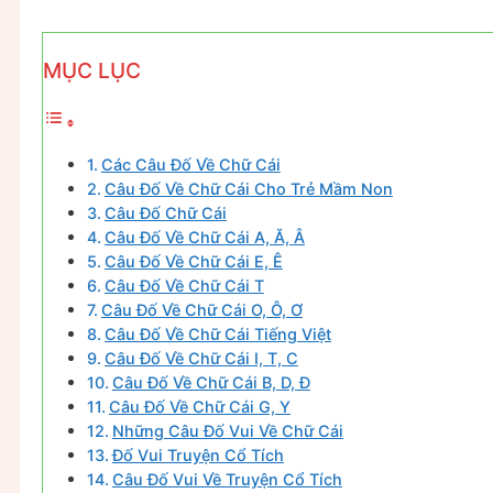
MỤC LỤC
Các Câu Đố Về Chữ Cái
Câu Đố Về Chữ Cái Cho Trẻ Mầm Non
Câu Đố Chữ Cái
Câu Đố Về Chữ Cái A, Ă, Â
Câu Đố Về Chữ Cái E, Ê
Câu Đố Về Chữ Cái T
Câu Đố Về Chữ Cái O, Ô, Ơ
Câu Đố Về Chữ Cái Tiếng Việt
Câu Đố Về Chữ Cái I, T, C
Câu Đố Về Chữ Cái B, D, Đ
Câu Đố Về Chữ Cái G, Y
Những Câu Đố Vui Về Chữ Cái
Đố Vui Truyện Cổ Tích
Câu Đố Vui Về Truyện Cổ Tích