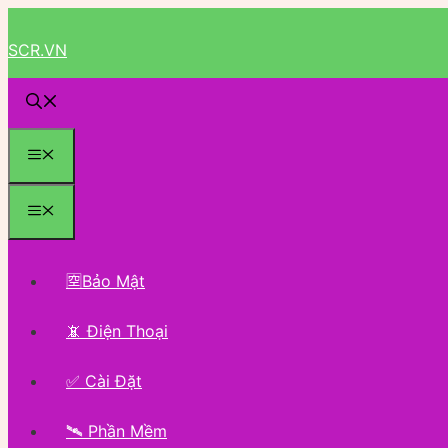
Chuyển
đến
SCR.VN
nội
dung
Menu
Menu
🈳Bảo Mật
📵 Điện Thoại
✅ Cài Đặt
🛰 Phần Mềm