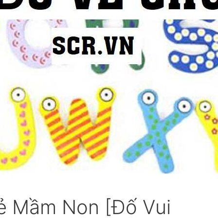
rẻ Mầm Non [Đố Vui