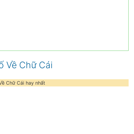
ố Về Chữ Cái
Về Chữ Cái hay nhất