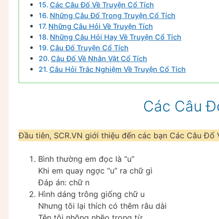
Các Câu Đố Về Truyện Cổ Tích
Những Câu Đố Trong Truyện Cổ Tích
Những Câu Hỏi Về Truyện Tích
Những Câu Hỏi Hay Về Truyện Cổ Tích
Câu Đố Truyện Cổ Tích
Câu Đố Về Nhân Vật Cổ Tích
Câu Hỏi Trắc Nghiệm Về Truyện Cổ Tích
Các Câu Đ
Đầu tiên, SCR.VN giới thiệu đến các bạn Các Câu Đố 
Bình thường em đọc là “u”
Khi em quay ngợc “u” ra chữ gì
Đáp án: chữ n
Hình dáng trông giống chữ u
Nhưng tôi lại thích có thêm râu dài
Tên tôi nhõng nhẽo trong từ