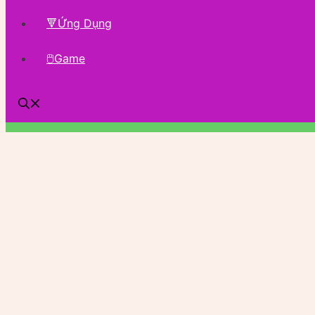
🔻Ứng Dụng
🖱Game