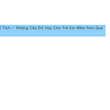
 Cổ Tích ✅ Những Câu Đố Hay Cho Trẻ Em Mầm Non Qua