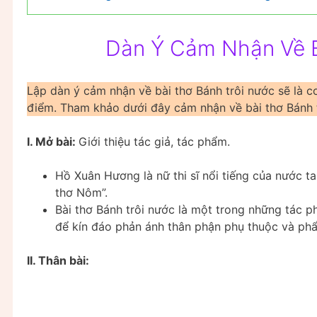
Dàn Ý Cảm Nhận Về B
Lập dàn ý cảm nhận về bài thơ Bánh trôi nước sẽ là cơ
điểm. Tham khảo dưới đây cảm nhận về bài thơ Bánh tr
I. Mở bài:
Giới thiệu tác giả, tác phẩm.
Hồ Xuân Hương là nữ thi sĩ nổi tiếng của nước ta 
thơ Nôm”.
Bài thơ Bánh trôi nước là một trong những tác 
để kín đáo phản ánh thân phận phụ thuộc và ph
II. Thân bài: