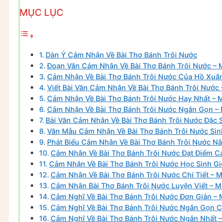
MỤC LỤC
Dàn Ý Cảm Nhận Về Bài Thơ Bánh Trôi Nước
Đoạn Văn Cảm Nhận Về Bài Thơ Bánh Trôi Nước – 
Cảm Nhận Về Bài Thơ Bánh Trôi Nước Của Hồ Xuâ
Viết Bài Văn Cảm Nhận Về Bài Thơ Bánh Trôi Nước
Cảm Nhận Về Bài Thơ Bánh Trôi Nước Hay Nhất – 
Cảm Nhận Về Bài Thơ Bánh Trôi Nước Ngắn Gọn –
Bài Văn Cảm Nhận Về Bài Thơ Bánh Trôi Nước Đặc 
Văn Mẫu Cảm Nhận Về Bài Thơ Bánh Trôi Nước Sin
Phát Biểu Cảm Nhận Về Bài Thơ Bánh Trôi Nước N
Cảm Nhận Về Bài Thơ Bánh Trôi Nước Đạt Điểm C
Cảm Nhận Về Bài Thơ Bánh Trôi Nước Học Sinh Gi
Cảm Nhận Về Bài Thơ Bánh Trôi Nước Chi Tiết – M
Cảm Nhận Bài Thơ Bánh Trôi Nước Luyện Viết – M
Cảm Nghĩ Về Bài Thơ Bánh Trôi Nước Đơn Giản – 
Cảm Nghĩ Về Bài Thơ Bánh Trôi Nước Ngắn Gọn C
Cảm Nghĩ Về Bài Thơ Bánh Trôi Nước Ngắn Nhất 