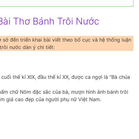
ài Thơ Bánh Trôi Nước
 sở đến triển khai bài viết theo bố cục và hệ thống luận
ôi nước dàn ý chi tiết:
cuối thế kỉ XIX, đầu thế kỉ XX, được ca ngợi là “Bà chúa
phẩm chữ Nôm đặc sắc của bà, mượn hình ảnh bánh trôi
ẩm giá cao đẹp của người phụ nữ Việt Nam.