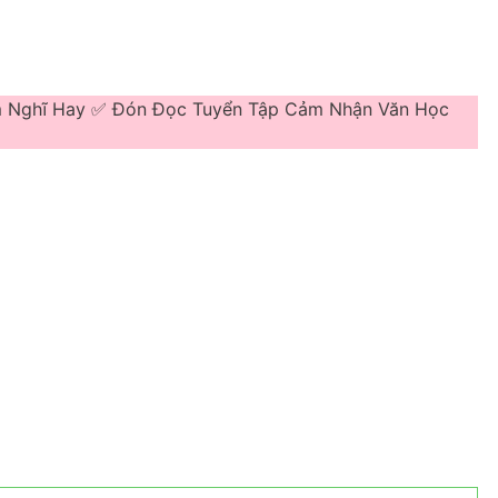
ảm Nghĩ Hay ✅ Đón Đọc Tuyển Tập Cảm Nhận Văn Học