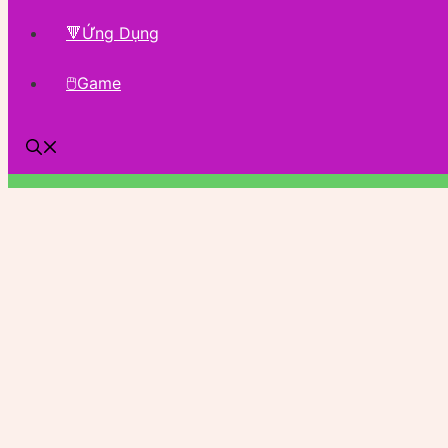
🔻Ứng Dụng
🖱Game