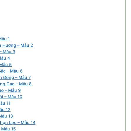
Mẫu 1
n Hương – Mẫu 2
 – Mẫu 3
Mẫu 4
 Mẫu 5
Sắc – Mẫu 6
h Động – Mẫu 7
âng Cao – Mẫu 8
ao – Mẫu 9
ỏi – Mẫu 10
ẫu 11
ẫu 12
Mẫu 13
họn Lọc – Mẫu 14
– Mẫu 15