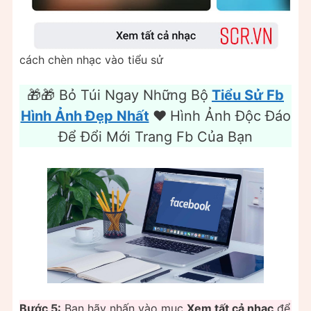
cách chèn nhạc vào tiểu sử
🎁🎁 Bỏ Túi Ngay Những Bộ
Tiểu Sử Fb
Hình Ảnh Đẹp Nhất
❤️️
Hình Ảnh Độc Đáo
Để Đổi Mới Trang Fb Của Bạn
Bước 5:
Bạn hãy nhấn vào mục
Xem tất cả nhạc
để