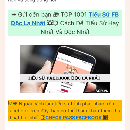
➡ Gửi đến bạn 🎁 TOP 1001
Tiểu Sử FB
Độc Lạ Nhất
💥
💥
Cách Để Tiểu Sử Hay
Nhất Và Độc Nhất
🌺💗 Ngoài cách làm tiểu sử trình phát nhạc trên
facebook trên đây, bạn có thể tham khảo thêm thủ
thuật hot nhất
🆔
CHECK PASS FACEBOOK
🆔