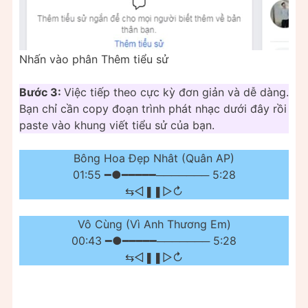
Nhấn vào phân Thêm tiểu sử
Bước 3:
Việc tiếp theo cực kỳ đơn giản và dễ dàng.
Bạn chỉ cần copy đoạn trình phát nhạc dưới đây rồi
paste vào khung viết tiểu sử của bạn.
Bông Hoa Đẹp Nhât (Quân AP)
01:55 ━●━━━━━─────── 5:28
⇆ㅤㅤㅤㅤ◁ㅤㅤ❚❚ㅤㅤ▷ㅤㅤㅤㅤ↻
Vô Cùng (Vì Anh Thương Em)
00:43 ━●━━━━━─────── 5:28
⇆ㅤㅤㅤㅤ◁ㅤㅤ❚❚ㅤㅤ▷ㅤㅤㅤㅤ↻