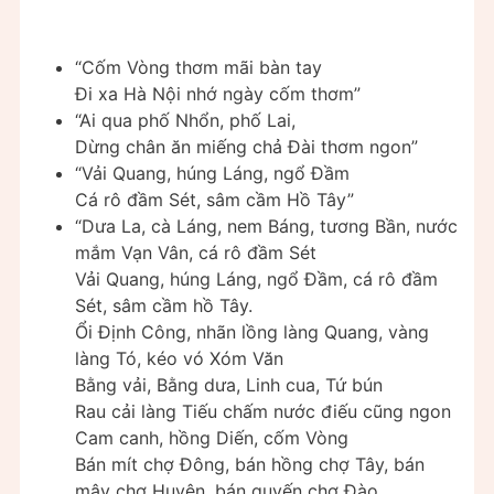
“Cốm Vòng thơm mãi bàn tay
Đi xa Hà Nội nhớ ngày cốm thơm”
“Ai qua phố Nhổn, phố Lai,
Dừng chân ăn miếng chả Đài thơm ngon”
“Vải Quang, húng Láng, ngổ Đầm
Cá rô đầm Sét, sâm cầm Hồ Tây”
“Dưa La, cà Láng, nem Báng, tương Bần, nước
mắm Vạn Vân, cá rô đầm Sét
Vải Quang, húng Láng, ngổ Đầm, cá rô đầm
Sét, sâm cầm hồ Tây.
Ổi Định Công, nhãn lồng làng Quang, vàng
làng Tó, kéo vó Xóm Văn
Bằng vải, Bằng dưa, Linh cua, Tứ bún
Rau cải làng Tiếu chấm nước điếu cũng ngon
Cam canh, hồng Diến, cốm Vòng
Bán mít chợ Đông, bán hồng chợ Tây, bán
mây chợ Huyện, bán quyến chợ Đào