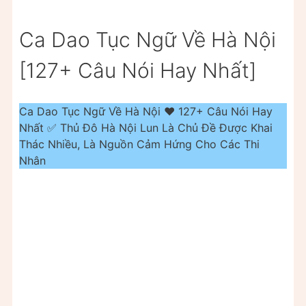
Ca Dao Tục Ngữ Về Hà Nội
[127+ Câu Nói Hay Nhất]
Ca Dao Tục Ngữ Về Hà Nội ❤️️ 127+ Câu Nói Hay
Nhất ✅ Thủ Đô Hà Nội Lun Là Chủ Đề Được Khai
Thác Nhiều, Là Nguồn Cảm Hứng Cho Các Thi
Nhân