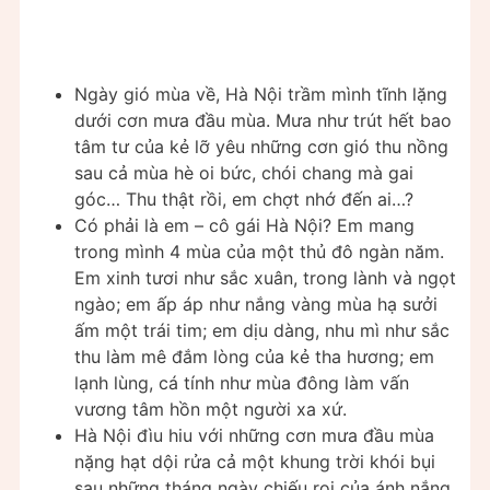
Ngày gió mùa về, Hà Nội trầm mình tĩnh lặng
dưới cơn mưa đầu mùa. Mưa như trút hết bao
tâm tư của kẻ lỡ yêu những cơn gió thu nồng
sau cả mùa hè oi bức, chói chang mà gai
góc… Thu thật rồi, em chợt nhớ đến ai…?
Có phải là em – cô gái Hà Nội? Em mang
trong mình 4 mùa của một thủ đô ngàn năm.
Em xinh tươi như sắc xuân, trong lành và ngọt
ngào; em ấp áp như nắng vàng mùa hạ sưởi
ấm một trái tim; em dịu dàng, nhu mì như sắc
thu làm mê đắm lòng của kẻ tha hương; em
lạnh lùng, cá tính như mùa đông làm vấn
vương tâm hồn một người xa xứ.
Hà Nội đìu hiu với những cơn mưa đầu mùa
nặng hạt dội rửa cả một khung trời khói bụi
sau những tháng ngày chiếu rọi của ánh nắng