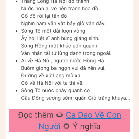
Thăng Long Hà Nội đô thành
Nước non ai vẽ nên tranh họa đồ.
Cố đô rồi lại tân đô
Nghìn năm văn vật bây giờ vẫn đây.
Sông Tô một dải lượn vòng
Ấy nơi liệt sĩ anh hùng giáng sinh.
Sông Hồng một khúc uốn quanh
Văn nhân tài tử lừng danh trong ngoài.
Ai về Hà Nội, ngược nước Hồng Hà
Buồm giong ba ngọn vui đà nên vui.
Đường về xứ Lạng mù xa…
Có về Hà Nội với ta thì về.
Sông Tô nước chảy quanh co
Cầu Đông sương sớm, quán Giò trăng khuya…
Đọc thêm 🌻
Ca Dao Về Con
Người
🌻 Ý nghĩa