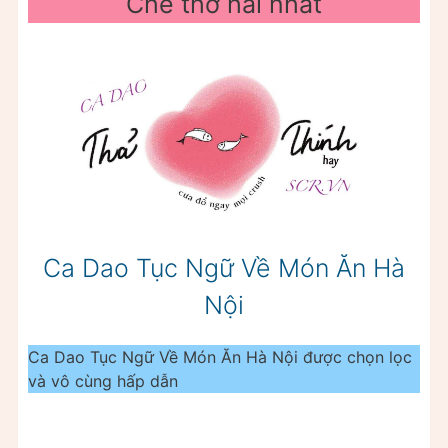
Chế thơ hài nhất
Ca Dao Tục Ngữ Về Món Ăn Hà
Nội
Ca Dao Tục Ngữ Về Món Ăn Hà Nội được chọn lọc
và vô cùng hấp dẫn