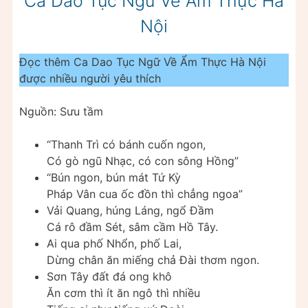
Ca Dao Tục Ngữ Về Ẩm Thực Hà
Nội
Đọc thêm Ca Dao Tục Ngữ Về Ẩm Thực Hà Nội
được nhiều người yêu thích
Nguồn: Sưu tầm
“Thanh Trì có bánh cuốn ngon,
Có gò ngũ Nhạc, có con sông Hồng”
“Bún ngon, bún mát Tứ Kỳ
Pháp Vân cua ốc đồn thì chẳng ngoa”
Vải Quang, húng Láng, ngổ Đầm
Cá rô đầm Sét, sâm cầm Hồ Tây.
Ai qua phố Nhổn, phố Lai,
Dừng chân ăn miếng chả Đài thơm ngon.
Sơn Tây đất đá ong khô
Ăn cơm thì ít ăn ngô thì nhiều