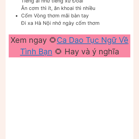
Tiếng ai như tiếng xứ Đoài
Ăn cơm thì ít, ăn khoai thì nhiều
Cốm Vòng thơm mãi bàn tay
Đi xa Hà Nội nhớ ngày cốm thơm
Xem ngay 🌻
Ca Dao Tục Ngữ Về
Tình Bạn
🌻 Hay và ý nghĩa