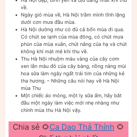
Hà Nội đẹp, bình yên và dịu dàng nhất khi thu
về.
Ngày gió mùa về, Hà Nội trầm mình tĩnh lặng
dưới cơn mưa đầu mùa.
Hà Nội dường như có đủ cả bốn mùa đi qua.
Có chút se lạnh của mùa đông, có chút mưa
phùn của mùa xuân, chút nắng của hạ và chút
không khí mát mẻ khi thu về.
Thu Hà Nội nhuộm màu vàng của cây cơm
xen lẫn màu đỏ của cây bàng, nồng nàng mùi
hoa sữa làm ngây ngất trái tim của những kẻ
tha hương. – Những câu nói hay về Hà Nội
mùa Thu
Một chiếc áo mỏng, một ly sữa ấm, hãy bắt
đầu một ngày làm việc mới nhẹ nhàng như
chính mùa thu Hà Nội vậy.
Chia sẻ 🌻
Ca Dao Thả Thính
🌻