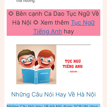
tha hương.
🌻 Bên cạnh Ca Dao Tục Ngữ Về
Hà Nội 🌻 Xem thêm
Tục Ngữ
Tiếng Anh
hay
Những Câu Nói Hay Về Hà Nội
Những Câu Nói Hay Về Hà Nội được SCR.VN chọn