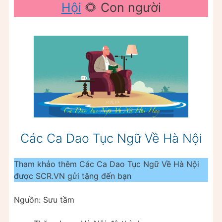
Hội
🌻 Con người
Các Ca Dao Tục Ngữ Về Hà Nội
Tham khảo thêm Các Ca Dao Tục Ngữ Về Hà Nội
được SCR.VN gửi tặng đến bạn
Nguồn: Sưu tầm