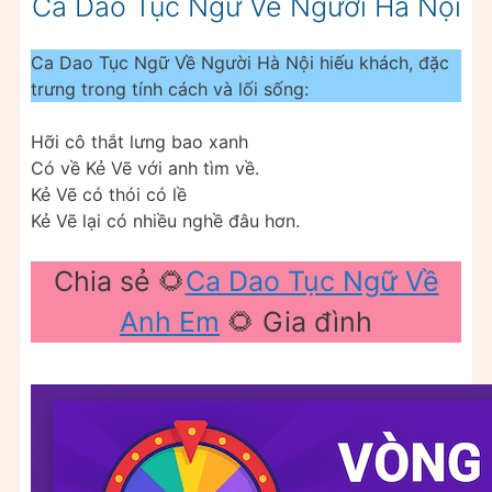
Ca Dao Tục Ngữ Về Người Hà Nội
Ca Dao Tục Ngữ Về Người Hà Nội hiếu khách, đặc
trưng trong tính cách và lối sống:
Hỡi cô thắt lưng bao xanh
Có về Kẻ Vẽ với anh tìm về.
Kẻ Vẽ có thói có lề
Kẻ Vẽ lại có nhiều nghề đâu hơn.
Chia sẻ 🌻
Ca Dao Tục Ngữ Về
Anh Em
🌻 Gia đình