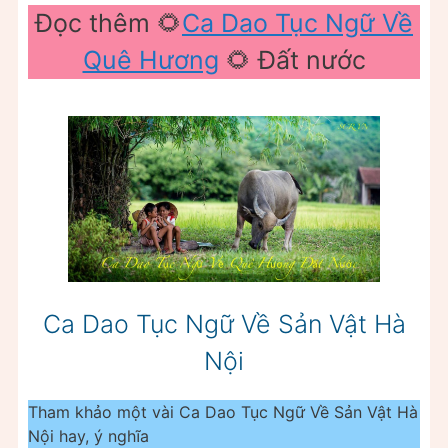
Đọc thêm 🌻
Ca Dao Tục Ngữ Về
Quê Hương
🌻 Đất nước
Ca Dao Tục Ngữ Về Sản Vật Hà
Nội
Tham khảo một vài Ca Dao Tục Ngữ Về Sản Vật Hà
Nội hay, ý nghĩa