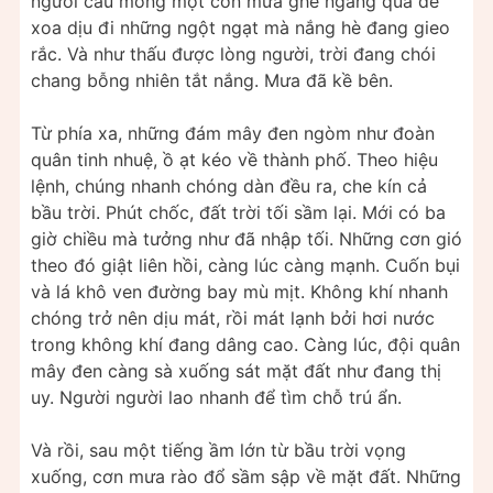
người cầu mong một cơn mưa ghé ngang qua để
xoa dịu đi những ngột ngạt mà nắng hè đang gieo
rắc. Và như thấu được lòng người, trời đang chói
chang bỗng nhiên tắt nắng. Mưa đã kề bên.
Từ phía xa, những đám mây đen ngòm như đoàn
quân tinh nhuệ, ồ ạt kéo về thành phố. Theo hiệu
lệnh, chúng nhanh chóng dàn đều ra, che kín cả
bầu trời. Phút chốc, đất trời tối sầm lại. Mới có ba
giờ chiều mà tưởng như đã nhập tối. Những cơn gió
theo đó giật liên hồi, càng lúc càng mạnh. Cuốn bụi
và lá khô ven đường bay mù mịt. Không khí nhanh
chóng trở nên dịu mát, rồi mát lạnh bởi hơi nước
trong không khí đang dâng cao. Càng lúc, đội quân
mây đen càng sà xuống sát mặt đất như đang thị
uy. Người người lao nhanh để tìm chỗ trú ẩn.
Và rồi, sau một tiếng ầm lớn từ bầu trời vọng
xuống, cơn mưa rào đổ sầm sập về mặt đất. Những