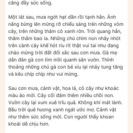
căng đầy sức sống.
Một lát sau, mưa ngớt hạt dần rồi tạnh hẳn. Ánh
nắng bừng lên mừng rỡ chiếu sáng trên những vòm
cây, trên những thảm cỏ xanh rờn. Trời quang hẳn,
thăm thẳm bao la. Những chú chim non nhảy nhót
trên cành cây khế hót ríu rít thật vui tai như đang
chào mừng trời đất đổi sắc sau cơn mưa. Gà mẹ
dẫn đàn gà con tìm mồi quanh sân vườn. Thỉnh
thoảng những chú gà con bé xíu lại nhảy tung tăng
và kêu chíp chíp như vui mừng.
Sau cơn mưa, cảnh vật, hoa lá, cỏ cây như khoác
màu áo mới. Cây cối đâm thêm nhiều chồi non.
Vườn cây lại xum xuê trĩu quả. Không khí mát lành.
Bầu trời quê hương xanh ngát ước mơ. Cảnh vật
như thêm sức sống mới. Con người thấy khoan
khoái dễ chịu hơn.