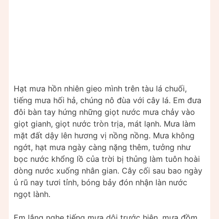
Hạt mưa hồn nhiên gieo mình trên tàu lá chuối,
tiếng mưa hối hả, chúng nô đùa với cây lá. Em đưa
đôi bàn tay hứng những giọt nước mưa chảy vào
giọt gianh, giọt nước tròn trịa, mát lạnh. Mưa làm
mặt đất dậy lên hương vị nồng nồng. Mưa không
ngớt, hạt mưa ngày càng nặng thêm, tưởng như
bọc nước khổng lồ của trời bị thủng làm tuôn hoài
dòng nước xuống nhân gian. Cây cối sau bao ngày
ủ rũ nay tươi tỉnh, bóng bảy đón nhận làn nước
ngọt lành.
Em lắng nghe tiếng mưa dội trước hiên, mưa đồm