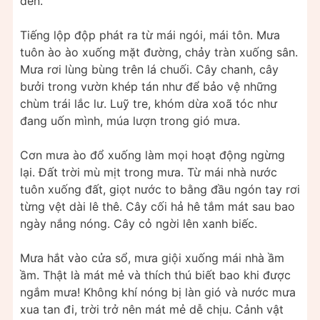
đến.
Tiếng lộp độp phát ra từ mái ngói, mái tôn. Mưa
tuôn ào ào xuống mặt đường, chảy tràn xuống sân.
Mưa rơi lùng bùng trên lá chuối. Cây chanh, cây
bưởi trong vườn khép tán như để bảo vệ những
chùm trái lắc lư. Luỹ tre, khóm dừa xoã tóc như
đang uốn mình, múa lượn trong gió mưa.
Cơn mưa ào đổ xuống làm mọi hoạt động ngừng
lại. Đất trời mù mịt trong mưa. Từ mái nhà nước
tuôn xuống đất, giọt nước to bằng đầu ngón tay rơi
từng vệt dài lê thê. Cây cối hả hê tắm mát sau bao
ngày nắng nóng. Cây cỏ ngời lên xanh biếc.
Mưa hắt vào cửa sổ, mưa giội xuống mái nhà ầm
ầm. Thật là mát mẻ và thích thú biết bao khi được
ngắm mưa! Không khí nóng bị làn gió và nước mưa
xua tan đi, trời trở nên mát mẻ dễ chịu. Cảnh vật