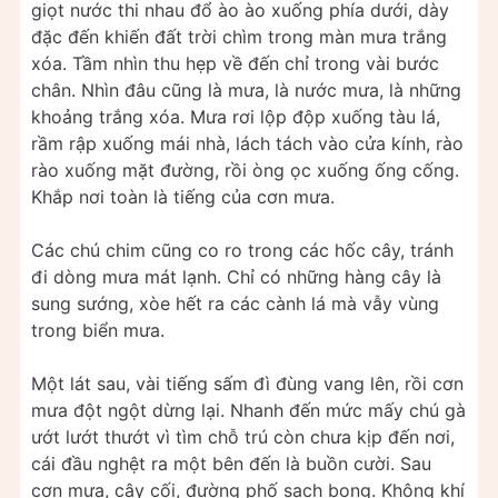
giọt nước thi nhau đổ ào ào xuống phía dưới, dày
đặc đến khiến đất trời chìm trong màn mưa trắng
xóa. Tầm nhìn thu hẹp về đến chỉ trong vài bước
chân. Nhìn đâu cũng là mưa, là nước mưa, là những
khoảng trắng xóa. Mưa rơi lộp độp xuống tàu lá,
rầm rập xuống mái nhà, lách tách vào cửa kính, rào
rào xuống mặt đường, rồi òng ọc xuống ống cống.
Khắp nơi toàn là tiếng của cơn mưa.
Các chú chim cũng co ro trong các hốc cây, tránh
đi dòng mưa mát lạnh. Chỉ có những hàng cây là
sung sướng, xòe hết ra các cành lá mà vẫy vùng
trong biển mưa.
Một lát sau, vài tiếng sấm đì đùng vang lên, rồi cơn
mưa đột ngột dừng lại. Nhanh đến mức mấy chú gà
ướt lướt thướt vì tìm chỗ trú còn chưa kịp đến nơi,
cái đầu nghệt ra một bên đến là buồn cười. Sau
cơn mưa, cây cối, đường phố sạch bong. Không khí