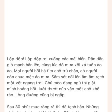
Lộp độp! Lộp độp rơi xuống các mái hiên. Dần dần
gió mạnh hẳn lên, cùng lúc đó mưa xối xả tuôn ào
ào. Mọi người hối hả tìm chỗ trú chân, có người
còn chưa mặc áo mưa. Sấm sét nổi lên ầm ầm rạch
một vệt ngang trời. Chú mèo đang ngủ thì giật
mình hoảng hốt, lướt thướt núp vào một chỗ khô
ráo. Lòng đường cũng bị ngập.
Sau 30 phút mưa ròng rã thì đã tạnh hẳn. Những