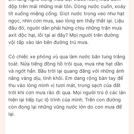
độp trên mái những mái tôn. Dòng nước cuốn, xoáy
tít xuống miệng cống. Giọt nước trong veo như hạt
ngọc, nhìn cơn mưa, sao lòng em thấy thắt lại. Liệu
đâu đó, người dân phải hứng chịu những trận mưa
axit độc hại, lỗi tại ai đây? Mọi người trên đường
vội tấp vào lán bên đường trú mưa.
Có chiếc xe phóng vù qua làm nước bắn tung trắng
toát. Nửa tiếng đồng hồ trôi qua, mưa nhẹ hạt dần
và ngớt hẳn. Bầu trời lại quang đãng với những ánh
nắng vàng dịu, tinh khôi. Em dang rộng bàn tay để
thu vào lòng mình vị tươi mát, trong sạch của đất
trời khi cơn mưa rào đi qua. Mọi người trú ở các lán
hiện lại tiếp tục lộ trình của mình. Trên con đường
còn đọng lại những vũng nước lớn do cơn mưa để
lại.