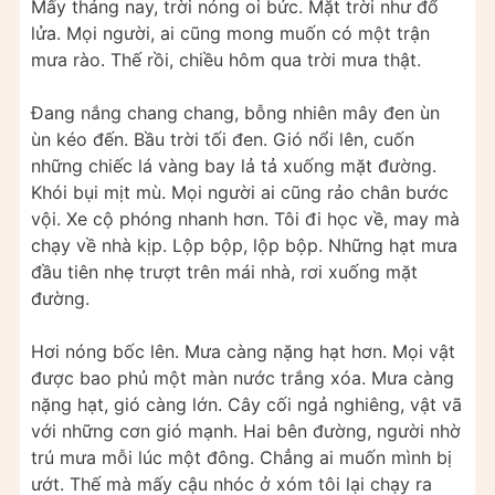
Mấy tháng nay, trời nóng oi bức. Mặt trời như đổ
lửa. Mọi người, ai cũng mong muốn có một trận
mưa rào. Thế rồi, chiều hôm qua trời mưa thật.
Đang nắng chang chang, bỗng nhiên mây đen ùn
ùn kéo đến. Bầu trời tối đen. Gió nổi lên, cuốn
những chiếc lá vàng bay lả tả xuống mặt đường.
Khói bụi mịt mù. Mọi người ai cũng rảo chân bước
vội. Xe cộ phóng nhanh hơn. Tôi đi học về, may mà
chạy về nhà kịp. Lộp bộp, lộp bộp. Những hạt mưa
đầu tiên nhẹ trượt trên mái nhà, rơi xuống mặt
đường.
Hơi nóng bốc lên. Mưa càng nặng hạt hơn. Mọi vật
được bao phủ một màn nước trắng xóa. Mưa càng
nặng hạt, gió càng lớn. Cây cối ngả nghiêng, vật vã
với những cơn gió mạnh. Hai bên đường, người nhờ
trú mưa mỗi lúc một đông. Chẳng ai muốn mình bị
ướt. Thế mà mấy cậu nhóc ở xóm tôi lại chạy ra