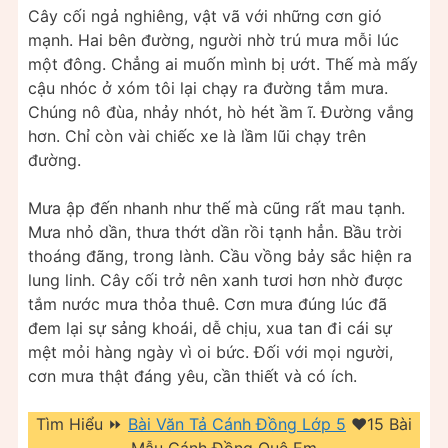
Cây cối ngả nghiêng, vật vã với những cơn gió
mạnh. Hai bên đường, người nhờ trú mưa mỗi lúc
một đông. Chẳng ai muốn mình bị ướt. Thế mà mấy
cậu nhóc ở xóm tôi lại chạy ra đường tắm mưa.
Chúng nô đùa, nhảy nhót, hò hét ầm ĩ. Đường vắng
hơn. Chỉ còn vài chiếc xe là lầm lũi chạy trên
đường.
Mưa ập đến nhanh như thế mà cũng rất mau tạnh.
Mưa nhỏ dần, thưa thớt dần rồi tạnh hẳn. Bầu trời
thoáng đãng, trong lành. Cầu vồng bảy sắc hiện ra
lung linh. Cây cối trở nên xanh tươi hơn nhờ được
tắm nước mưa thỏa thuê. Cơn mưa đúng lúc đã
đem lại sự sảng khoái, dễ chịu, xua tan đi cái sự
mệt mỏi hàng ngày vì oi bức. Đối với mọi người,
cơn mưa thật đáng yêu, cần thiết và có ích.
Tìm Hiểu ⏩
Bài Văn Tả Cánh Đồng Lớp 5
❤️️15 Bài
Mẫu Cánh Đồng Quê Em