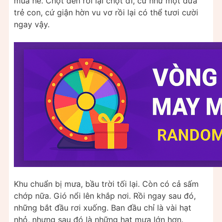
mùa hè. Chợt đến rồi lại chợt đi, cứ như một đứa
trẻ con, cứ giận hờn vu vơ rồi lại có thể tươi cười
ngay vậy.
Khu chuẩn bị mưa, bầu trời tối lại. Còn có cả sấm
chớp nữa. Gió nổi lên khắp nơi. Rồi ngay sau đó,
những bắt đầu rơi xuống. Ban đầu chỉ là vài hạt
nhỏ, nhưng sau đó là những hạt mưa lớn hơn.