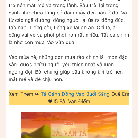
trở nên mát mẻ và trong lành. Bầu trời lại trong
xanh như chưa từng có đám mây đen nào ở đó. Và
từ các ngã đường, dòng người lại ùa ra đông đúc,
tấp nập. Tiếng còi, tiếng xe lại ồn ào. Chỉ là, ai
cũng vui vẻ và phơi phới hơn rất nhiều. Tất cả chính
là nhờ cơn mưa rào vừa qua.
Vào mùa hè, những cơn mưa rào chính là “món đặc
sản” được nhiều người yêu thích nhất và luôn
ngóng đợi. Bởi chúng giúp bầu không khí trở nên
mát mẻ và dễ chịu hơn.
Xem Thêm ⏩
Tả Cánh Đồng Vào Buổi Sáng
Quê Em
❤️️15 Bài Văn Điểm