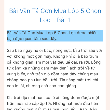
Bài Văn Tả Cơn Mưa Lớp 5 Chọn
Lọc – Bài 1
Bài Văn Tả Cơn Mưa Lớp 5 Chọn Lọc được nhiều
bạn đọc quan tâm sau đây.
Sau bao ngày hè oi bức, nóng nực, bầu trời sâu vời
vợi không một gợn mây. Không khí oi ả bao trùm
cả không gian làm mọi vật đều uể oải, rã rời. Bỗng
từ đằng xa những đám mây đen ì ạch trôi về từ
vùng biển, nhờ trận gió nồm nam đẩy chúng mau
chóng bao phủ kín bầu trời. Tia nắng mặt trời chỉ
còn le lói, nhường chỗ cho cơn giông.
Khí trời dịu mát hơn, có lẽ ai cũng đoán được một
trận mưa rào sắp ập tới. Những hạt mưa đầu tiên
lao xuống mặt đất, mưa mau hơn. Rồi…Rào…Rào…