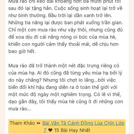
Mưa rào chỉ kéo dài khoảng hơn ba mươi phút rồi
sau đó lại tặng hẳn. Cuộc sống sinh hoạt lại trở về
như bình thường. Bầu trời lại dần xanh trở lên.
Những tia nắng lại được ban phát xuống trần gian.
Chỉ một cơn mưa rào như vậy thôi, nhưng cũng đủ
để xoa dịu đi cái nắng nóng oi bức của mùa hè,
khiến con người cảm thấy thoải mái, dễ chịu hơn
bao giờ hết.
Mưa rào đã trở thành một nét đặc trưng riêng có
của mùa hạ. Ai đó cũng đã từng yêu mùa hạ bởi lý
do này chăng? Nhưng tôi chợt lo lắng…bởi việc
biến đổi khí hậu đang diễn ra ở toàn thế giới với
một mức độ ngày một nghiêm trọng. Có lẽ vì thế,
dạo gần đây, tôi thấy mùa hè cũng ít đi những cơn
mưa rào…
Tham Khảo ⏩
Bài Văn Tả Cánh Đồng Lúa Chín Lớp
7
❤️️ 15 Bài Hay Nhất