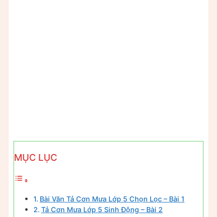
MỤC LỤC
Bài Văn Tả Cơn Mưa Lớp 5 Chọn Lọc – Bài 1
Tả Cơn Mưa Lớp 5 Sinh Động – Bài 2