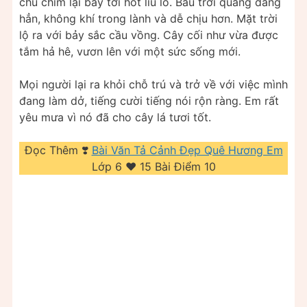
chú chim lại bay tới hót líu lo. Bầu trời quang đãng
hẳn, không khí trong lành và dễ chịu hơn. Mặt trời
lộ ra với bảy sắc cầu vồng. Cây cối như vừa được
tắm hả hê, vươn lên với một sức sống mới.
Mọi người lại ra khỏi chỗ trú và trở về với việc mình
đang làm dở, tiếng cười tiếng nói rộn ràng. Em rất
yêu mưa vì nó đã cho cây lá tươi tốt.
Đọc Thêm ❣️
Bài Văn Tả Cảnh Đẹp Quê Hương Em
Lớp 6 ❤️️ 15 Bài Điểm 10