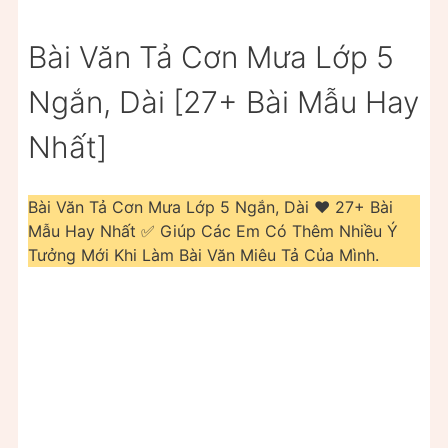
Bài Văn Tả Cơn Mưa Lớp 5
Ngắn, Dài [27+ Bài Mẫu Hay
Nhất]
Bài Văn Tả Cơn Mưa Lớp 5 Ngắn, Dài ❤️️ 27+ Bài
Mẫu Hay Nhất ✅ Giúp Các Em Có Thêm Nhiều Ý
Tưởng Mới Khi Làm Bài Văn Miêu Tả Của Mình.