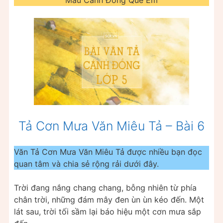
Tả Cơn Mưa Văn Miêu Tả – Bài 6
Văn Tả Cơn Mưa Văn Miêu Tả được nhiều bạn đọc
quan tâm và chia sẻ rộng rải dưới đây.
Trời đang nắng chang chang, bỗng nhiên từ phía
chân trời, những đám mây đen ùn ùn kéo đến. Một
lát sau, trời tối sầm lại báo hiệu một cơn mưa sắp