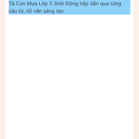
Tả Cơn Mưa Lớp 5 Sinh Động hấp dẫn qua từng
câu từ, lối văn sáng tạo.