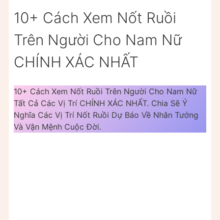
10+ Cách Xem Nốt Ruồi
Trên Người Cho Nam Nữ
CHÍNH XÁC NHẤT
10+ Cách Xem Nốt Ruồi Trên Người Cho Nam Nữ
Tất Cả Các Vị Trí CHÍNH XÁC NHẤT. Chia Sẽ Ý
Nghĩa Các Vị Trí Nốt Ruồi Dự Báo Về Nhân Tướng
Và Vận Mệnh Cuộc Đời.