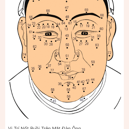
Vị Trí Nốt Ruồi Trên Mặt Đàn Ông