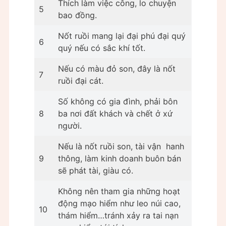
Thích làm việc công, lo chuyện
5
bao đồng.
Nốt ruồi mang lại đại phú đại quý
6
quý nếu có sắc khí tốt.
Nếu có màu đỏ son, đây là nốt
7
ruồi đại cát.
Số không có gia đình, phải bôn
8
ba nơi đất khách và chết ở xứ
người.
Nếu là nốt ruồi son, tài vận hanh
9
thông, làm kinh doanh buôn bán
sẽ phát tài, giàu có.
Không nên tham gia những hoạt
động mạo hiểm như leo núi cao,
10
thám hiểm…tránh xảy ra tai nạn