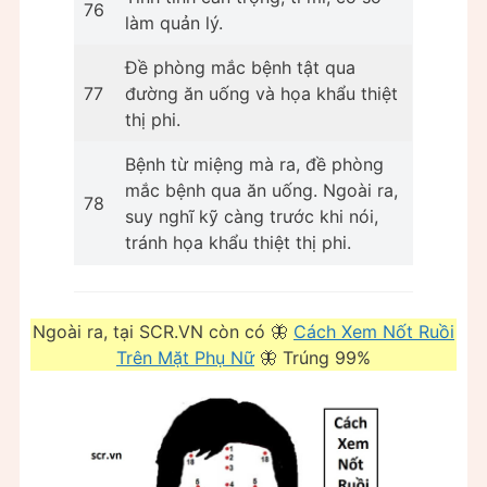
76
làm quản lý.
Đề phòng mắc bệnh tật qua
77
đường ăn uống và họa khẩu thiệt
thị phi.
Bệnh từ miệng mà ra, đề phòng
mắc bệnh qua ăn uống. Ngoài ra,
78
suy nghĩ kỹ càng trước khi nói,
tránh họa khẩu thiệt thị phi.
Ngoài ra, tại SCR.VN còn có 🦋
Cách Xem Nốt Ruồi
Trên Mặt Phụ Nữ
🦋 Trúng 99%