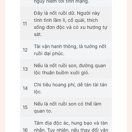
nguy hiểm tới tính mạng.
Đây là nốt ruồi dữ. Người này
tính tình lầm lì, cổ quái, thích
11
sống đơn độc và có xu hướng tự
sát.
Tài vận hanh thông, là tướng nốt
12
ruồi đại phúc.
Nếu là nốt ruồi son, đường quan
13
lộc thuận buồm xuôi gió.
Chi tiêu hoang phí, dễ tán tài tán
14
lộc.
Nếu là nốt ruồi son có thể làm
15
quan to.
Tâm địa độc ác, hung bạo và tàn
16
nhẫn. Tuy nhiên, nếu thay đổi vận