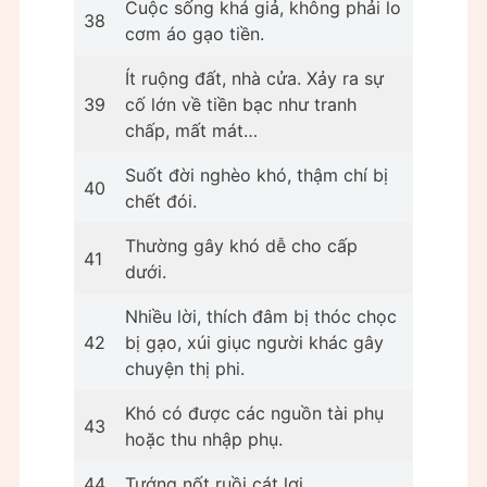
Cuộc sống khá giả, không phải lo
38
cơm áo gạo tiền.
Ít ruộng đất, nhà cửa. Xảy ra sự
39
cố lớn về tiền bạc như tranh
chấp, mất mát…
Suốt đời nghèo khó, thậm chí bị
40
chết đói.
Thường gây khó dễ cho cấp
41
dưới.
Nhiều lời, thích đâm bị thóc chọc
42
bị gạo, xúi giục người khác gây
chuyện thị phi.
Khó có được các nguồn tài phụ
43
hoặc thu nhập phụ.
44
Tướng nốt ruồi cát lợi.