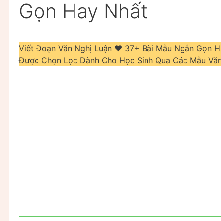
Gọn Hay Nhất
Viết Đoạn Văn Nghị Luận ❤️️ 37+ Bài Mẫu Ngắn Gọn
Được Chọn Lọc Dành Cho Học Sinh Qua Các Mẫu Văn