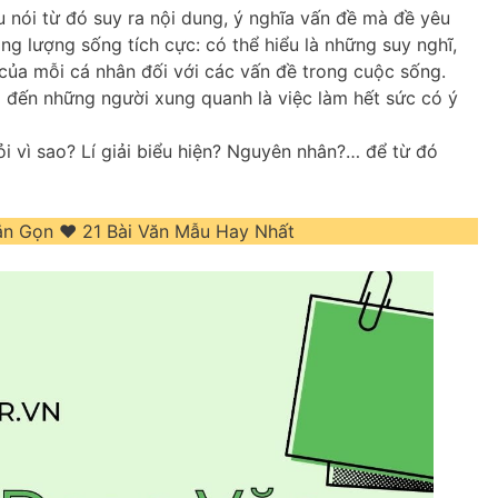
câu nói từ đó suy ra nội dung, ý nghĩa vấn đề mà đề yêu
ăng lượng sống tích cực: có thể hiểu là những suy nghĩ,
 của mỗi cá nhân đối với các vấn đề trong cuộc sống.
a đến những người xung quanh là việc làm hết sức có ý
ỏi vì sao? Lí giải biểu hiện? Nguyên nhân?… để từ đó
 Gọn ❤️️ 21 Bài Văn Mẫu Hay Nhất