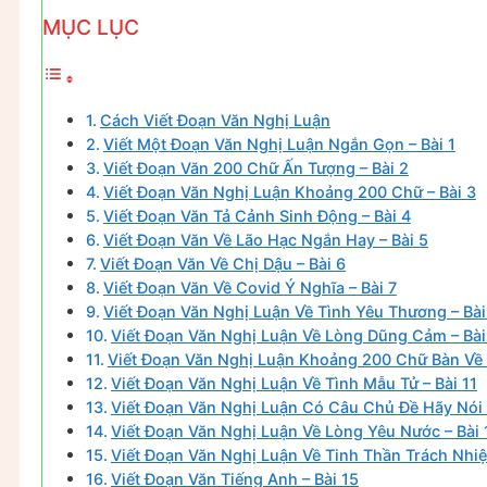
MỤC LỤC
Cách Viết Đoạn Văn Nghị Luận
Viết Một Đoạn Văn Nghị Luận Ngắn Gọn – Bài 1
Viết Đoạn Văn 200 Chữ Ấn Tượng – Bài 2
Viết Đoạn Văn Nghị Luận Khoảng 200 Chữ – Bài 3
Viết Đoạn Văn Tả Cảnh Sinh Động – Bài 4
Viết Đoạn Văn Về Lão Hạc Ngắn Hay – Bài 5
Viết Đoạn Văn Về Chị Dậu – Bài 6
Viết Đoạn Văn Về Covid Ý Nghĩa – Bài 7
Viết Đoạn Văn Nghị Luận Về Tình Yêu Thương – Bài
Viết Đoạn Văn Nghị Luận Về Lòng Dũng Cảm – Bài
Viết Đoạn Văn Nghị Luận Khoảng 200 Chữ Bàn Về 
Viết Đoạn Văn Nghị Luận Về Tình Mẫu Tử – Bài 11
Viết Đoạn Văn Nghị Luận Có Câu Chủ Đề Hãy Nói 
Viết Đoạn Văn Nghị Luận Về Lòng Yêu Nước – Bài 
Viết Đoạn Văn Nghị Luận Về Tinh Thần Trách Nhiệ
Viết Đoạn Văn Tiếng Anh – Bài 15