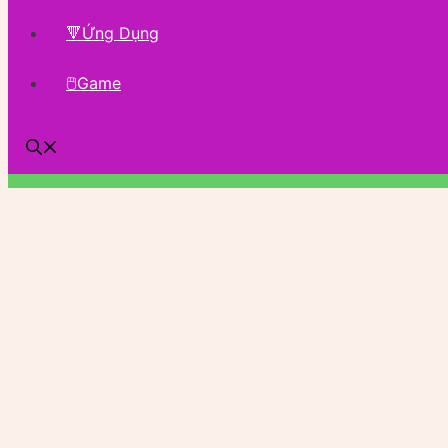
🔻Ứng Dụng
🖱Game