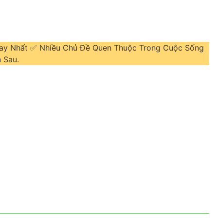
 Hay Nhất ✅ Nhiều Chủ Đề Quen Thuộc Trong Cuộc Sống
 Sau.