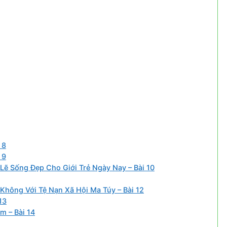
 8
 9
Lẽ Sống Đẹp Cho Giới Trẻ Ngày Nay – Bài 10
Không Với Tệ Nạn Xã Hội Ma Túy – Bài 12
13
m – Bài 14