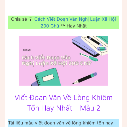
Chia sẻ 🌹
Cách Viết Đoạn Văn Nghị Luận Xã Hội
200 Chữ
🌹 Hay Nhất
Viết Đoạn Văn Về Lòng Khiêm
Tốn Hay Nhất – Mẫu 2
Tài liệu mẫu viết đoạn văn về lòng khiêm tốn hay