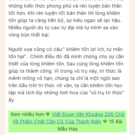
những kiến thức phong phú và rèn luyện bản thân
tốt hơn. Khi rèn luyện tốt bản thân thì lòng khiêm
tốn giúp ta càng tiến bộ, sự kiêu ngạo sẽ lạc hậu.
Nhiều người do tự cao tự đại mà tự mình sa vào
vũng bùn thất bại.
Người xưa cũng có câu:” khiêm tốn lợi ích, tự mãn
tổn hại” . Chính điều đó đã minh chứng cho sự cần
thiết của lòng khiêm tốn. Sau cùng lòng khiêm tốn
giúp ta thành công. Vì trong vũ trụ này, tri thức là
mênh mông vô hạn, chúng ta chỉ là một ngôi sao
trên bầu trời tri thức vô vàn, ta cần khiêm tốn học
tập mà tích lũy những tinh hoa của “vũ trụ tri thức”
ấy.
Xem nhiều hơn 🌹
Viết Đoạn Văn Khoảng 200 Chữ
Về Phẩm Chất Cần Có Của Thanh Niên
🌹 15 Bài
Mẫu Hay