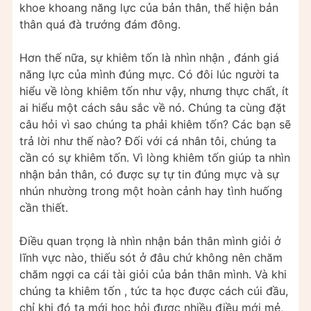
khoe khoang năng lực của bản thân, thể hiện bản
thân quá đà trướng đám đông.
Hơn thế nữa, sự khiêm tốn là nhìn nhận , đánh giá
năng lực của mình đúng mực. Có đôi lúc người ta
hiểu về lòng khiêm tốn như vậy, nhưng thực chất, ít
ai hiểu một cách sâu sắc về nó. Chúng ta cùng đặt
câu hỏi vì sao chúng ta phải khiêm tốn? Các bạn sẽ
trả lời như thế nào? Đối với cá nhân tôi, chúng ta
cần có sự khiêm tốn. Vì lòng khiêm tốn giúp ta nhìn
nhận bản thân, có được sự tự tin đúng mực và sự
nhún nhường trong một hoàn cảnh hay tình huống
cần thiết.
Điều quan trọng là nhìn nhận bản thân mình giỏi ở
lĩnh vực nào, thiếu sót ở đâu chứ không nên chăm
chăm ngợi ca cái tài giỏi của bản thân mình. Và khi
chúng ta khiêm tốn , tức ta học được cách cúi đầu,
chỉ khi đó ta mới học hỏi được nhiều điều mới mẻ,