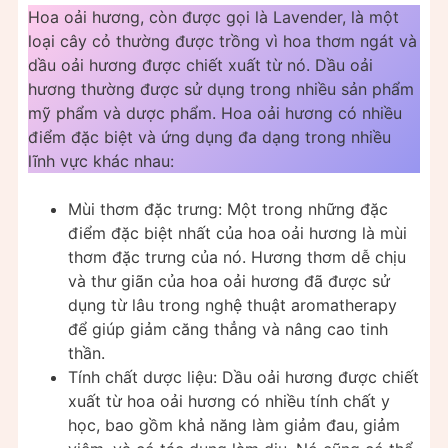
Hoa oải hương, còn được gọi là Lavender, là một
loại cây cỏ thường được trồng vì hoa thơm ngát và
dầu oải hương được chiết xuất từ nó. Dầu oải
hương thường được sử dụng trong nhiều sản phẩm
mỹ phẩm và dược phẩm. Hoa oải hương có nhiều
điểm đặc biệt và ứng dụng đa dạng trong nhiều
lĩnh vực khác nhau:
Mùi thơm đặc trưng: Một trong những đặc
điểm đặc biệt nhất của hoa oải hương là mùi
thơm đặc trưng của nó. Hương thơm dễ chịu
và thư giãn của hoa oải hương đã được sử
dụng từ lâu trong nghệ thuật aromatherapy
để giúp giảm căng thẳng và nâng cao tinh
thần.
Tính chất dược liệu: Dầu oải hương được chiết
xuất từ hoa oải hương có nhiều tính chất y
học, bao gồm khả năng làm giảm đau, giảm