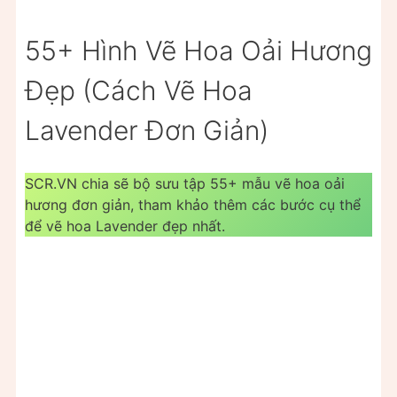
55+ Hình Vẽ Hoa Oải Hương
Đẹp (Cách Vẽ Hoa
Lavender Đơn Giản)
SCR.VN chia sẽ bộ sưu tập 55+ mẫu vẽ hoa oải
hương đơn giản, tham khảo thêm các bước cụ thể
để vẽ hoa Lavender đẹp nhất.