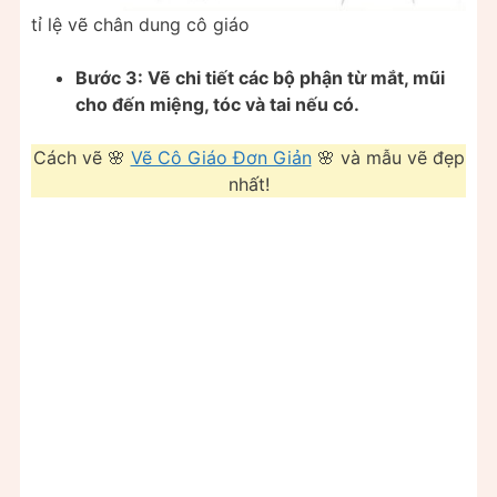
tỉ lệ vẽ chân dung cô giáo
Bước 3: Vẽ chi tiết các bộ phận từ mắt, mũi
cho đến miệng, tóc và tai nếu có.
Cách vẽ 🌸
Vẽ Cô Giáo Đơn Giản
🌸 và mẫu vẽ đẹp
nhất!