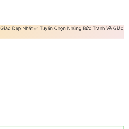
ô Giáo Đẹp Nhất ✅ Tuyển Chọn Những Bức Tranh Về Giáo