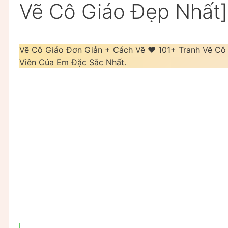
Vẽ Cô Giáo Đẹp Nhất]
Vẽ Cô Giáo Đơn Giản + Cách Vẽ ❤️ 101+ Tranh Vẽ C
Viên Của Em Đặc Sắc Nhất.