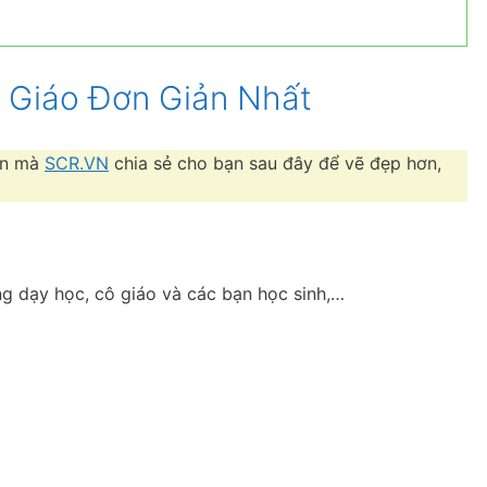
 Giáo Đơn Giản Nhất
ản mà
SCR.VN
chia sẻ cho bạn sau đây để vẽ đẹp hơn,
ng dạy học, cô giáo và các bạn học sinh,…