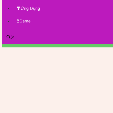
🔻Ứng Dụng
🖱Game