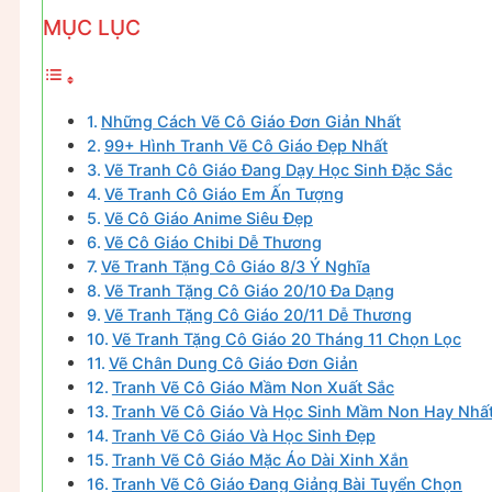
MỤC LỤC
Những Cách Vẽ Cô Giáo Đơn Giản Nhất
99+ Hình Tranh Vẽ Cô Giáo Đẹp Nhất
Vẽ Tranh Cô Giáo Đang Dạy Học Sinh Đặc Sắc
Vẽ Tranh Cô Giáo Em Ấn Tượng
Vẽ Cô Giáo Anime Siêu Đẹp
Vẽ Cô Giáo Chibi Dễ Thương
Vẽ Tranh Tặng Cô Giáo 8/3 Ý Nghĩa
Vẽ Tranh Tặng Cô Giáo 20/10 Đa Dạng
Vẽ Tranh Tặng Cô Giáo 20/11 Dễ Thương
Vẽ Tranh Tặng Cô Giáo 20 Tháng 11 Chọn Lọc
Vẽ Chân Dung Cô Giáo Đơn Giản
Tranh Vẽ Cô Giáo Mầm Non Xuất Sắc
Tranh Vẽ Cô Giáo Và Học Sinh Mầm Non Hay Nhấ
Tranh Vẽ Cô Giáo Và Học Sinh Đẹp
Tranh Vẽ Cô Giáo Mặc Áo Dài Xinh Xắn
Tranh Vẽ Cô Giáo Đang Giảng Bài Tuyển Chọn