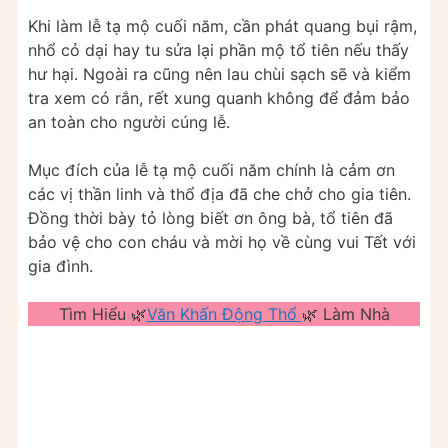
Khi làm lễ tạ mộ cuối năm, cần phát quang bụi rậm,
nhổ cỏ dại hay tu sửa lại phần mộ tổ tiên nếu thấy
hư hại. Ngoài ra cũng nên lau chùi sạch sẽ và kiểm
tra xem có rắn, rết xung quanh không để đảm bảo
an toàn cho người cúng lễ.
Mục đích của lễ tạ mộ cuối năm chính là cảm ơn
các vị thần linh và thổ địa đã che chở cho gia tiên.
Đồng thời bày tỏ lòng biết ơn ông bà, tổ tiên đã
bảo vệ cho con cháu và mời họ về cùng vui Tết với
gia đình.
Tìm Hiểu 🌿
Văn Khấn Động Thổ
🌿 Làm Nhà