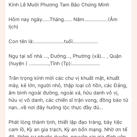
Kính Lễ Mười Phương Tam Bảo Chứng Minh
Hôm nay ngày……Tháng…… Năm………………(Âm
lịch)
Con tên là:…………………..tuổi……………….
Ngụ tại số nhà …, Đường…, Phường (xã)… , Quận
(huyện ) ……………,Tỉnh (Tp):…………………
Trân trọng kính mời các chư vị khuất mặt, khuất
mày, kẻ lớn, người nhỏ, thập loại cô hồn, các Đảng,
âm binh ngoài đường, ngoài xá, hửu danh vô vị,
hửu vị vô danh, các chiến sĩ trận vong, đồng bào tử
nạn…về nơi đây hưởng lộc thực đầy đủ…
Phát lòng thành tịnh, thiết lập đạo tràng, bày tiệc
cam lồ, Kỳ an gia trạch, Kỳ an bổn mạng. Nhờ ơn tế
độ, thêm sự phước duyên, nguyện xin gia đình yên