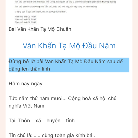
Bài Văn Khấn Tạ Mộ Chuẩn
Văn Khấn Tạ Mộ Đầu Năm
Đừng bỏ lỡ bài Văn Khấn Tạ Mộ Đầu Năm sau để
dâng lên thần linh
Hôm nay ngày….
Tức năm thứ năm mươi… Cộng hoà xã hội chủ
nghĩa Việt Nam
Tại: Thôn… xã… huyện… tỉnh….
Tín chủ là:…… cùng toàn gia kính bái.