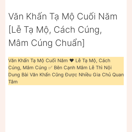
Văn Khấn Tạ Mộ Cuối Năm
[Lễ Tạ Mộ, Cách Cúng,
Mâm Cúng Chuẩn]
Văn Khấn Tạ Mộ Cuối Năm ❤️️ Lễ Tạ Mộ, Cách
Cúng, Mâm Cúng ✅ Bên Cạnh Mâm Lễ Thì Nội
Dung Bài Văn Khấn Cũng Được Nhiều Gia Chủ Quan
Tâm