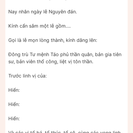
Nay nhân ngày lễ Nguyên đán.
Kính cẩn sắm một lễ gồm….
Gọi là lễ mọn lòng thành, kính dâng lên:
Đông trù Tư mệnh Táo phủ thần quân, bản gia tiên
sư, bản viên thổ công, liệt vị tôn thần.
Trước linh vị của:
Hiển:
Hiển:
Hiển:
Và các vị tổ bá, tổ thúc, tổ cô, cùng các vong linh