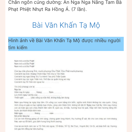
Chân ngôn cúng dường: Án Nga Nga Nẵng Tam Bà
Phạt Phiệt Nhựt Ra Hồng Á. (7 lần).
Bài Văn Khấn Tạ Mộ
Hình ảnh về Bài Văn Khấn Tạ Mộ được nhiều người
tìm kiếm