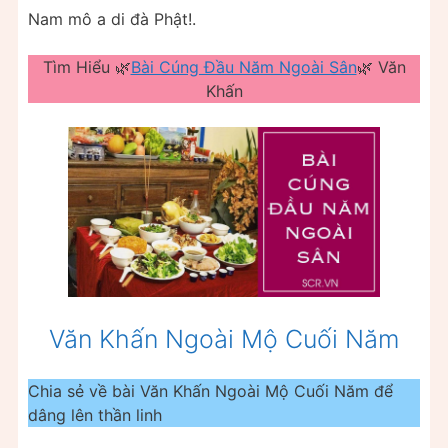
Nam mô a di đà Phật!.
Tìm Hiểu 🌿
Bài Cúng Đầu Năm Ngoài Sân
🌿 Văn
Khấn
Văn Khấn Ngoài Mộ Cuối Năm
Chia sẻ về bài Văn Khấn Ngoài Mộ Cuối Năm để
dâng lên thần linh