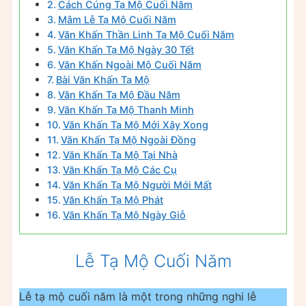
Cách Cúng Tạ Mộ Cuối Năm
Mâm Lễ Tạ Mộ Cuối Năm
Văn Khấn Thần Linh Tạ Mộ Cuối Năm
Văn Khấn Tạ Mộ Ngày 30 Tết
Văn Khấn Ngoài Mộ Cuối Năm
Bài Văn Khấn Tạ Mộ
Văn Khấn Tạ Mộ Đầu Năm
Văn Khấn Tạ Mộ Thanh Minh
Văn Khấn Tạ Mộ Mới Xây Xong
Văn Khấn Tạ Mộ Ngoài Đồng
Văn Khấn Tạ Mộ Tại Nhà
Văn Khấn Tạ Mộ Các Cụ
Văn Khấn Tạ Mộ Người Mới Mất
Văn Khấn Tạ Mộ Phát
Văn Khấn Tạ Mộ Ngày Giỗ
Lễ Tạ Mộ Cuối Năm
Lễ tạ mộ cuối năm là một trong những nghi lễ