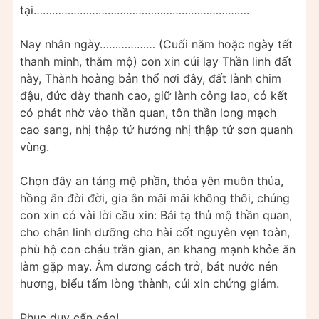
tại…………………………………………………………….
Nay nhân ngày……………… (Cuối năm hoặc ngày tết
thanh minh, thăm mộ) con xin cúi lạy Thần linh đất
này, Thành hoàng bản thổ nơi đây, đất lành chim
đậu, đức dày thanh cao, giữ lành công lao, có kết
có phát nhờ vào thần quan, tôn thần long mạch
cao sang, nhị thập tứ hướng nhị thập tứ sơn quanh
vùng.
Chọn đây an táng mộ phần, thỏa yên muôn thủa,
hồng ân đời đời, gia ân mãi mãi không thôi, chúng
con xin có vài lời cầu xin: Bái tạ thủ mộ thần quan,
cho chân linh dưỡng cho hài cốt nguyên vẹn toàn,
phù hộ con cháu trần gian, an khang mạnh khỏe ăn
làm gặp may. Âm dương cách trở, bát nước nén
hương, biểu tấm lòng thành, cúi xin chứng giám.
Phục duy cẩn cáo!