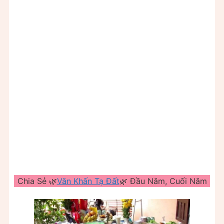
Chia Sẻ 🌿
Văn Khấn Tạ Đất
🌿 Đầu Năm, Cuối Năm