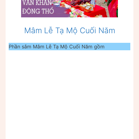
Mâm Lễ Tạ Mộ Cuối Năm
Phần sắm Mâm Lễ Tạ Mộ Cuối Năm gồm