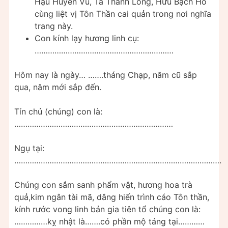
Hậu Huyền Vũ, Tả Thanh Long, Hữu Bạch Hổ
cùng liệt vị Tôn Thần cai quản trong nơi nghĩa
trang này.
Con kính lạy hương linh cụ:
………………………………………………………
Hôm nay là ngày… …….tháng Chạp, năm cũ sắp
qua, năm mới sắp đến.
Tín chủ (chúng) con là:
………………………………………………………………
Ngụ tại:
………………………………………………………………………………….
Chúng con sắm sanh phẩm vật, hương hoa trà
quả,kim ngân tài mã, dâng hiến trình cáo Tôn thần,
kính rước vong linh bản gia tiên tổ chúng con là:
……………kỵ nhật là…….có phần mộ táng tại…………