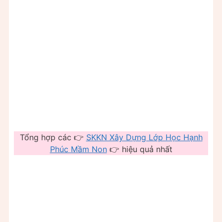
Tổng hợp các 👉
SKKN Xây Dựng Lớp Học Hạnh
Phúc Mầm Non
👉 hiệu quả nhất