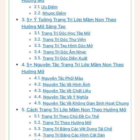
Hướng Mở
Ưu Điểm
Nhược Điểm
5+ Ý Tưởng Trang Trí Lớp Mầm Non Theo
Hướng Mở Sáng Tạo
Trang Trí Góc Học Tập Mở
Trang Trí Góc Thư Viện
Trang Trí Tạo Hình Góc Mở
Trang Trí Góc Âm Nhạc
Trang Trí Góc Diễn Xuất
5+ Nguyên Tắc Trang Trí Lớp Mầm Non Theo
Hướng Mở
Nguyên Tắc Phối Màu
Nguyên Tắc Về Hình Ảnh
Nguyên Tắc Về Chất Liệu
Nguyên Tắc Về Ý Nghĩa
Nguyên Tắc Về Không Gian Sinh Hoạt Chung
Cách Trang Trí Lớp Mầm Non Theo Hướng Mở
Trang Trí Theo Chủ Đề Cụ Thể
Trang Trí Theo Hướng Mở
Trang Trí Bằng Các Vật Dụng Tái Chế
Trang Trí Bằng Các Hình Cắt Dán