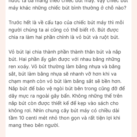
nước ta đã mang theo chiếc bút máy. Vậy chiếc bút
máy khác những chiếc bút bình thường ở chỗ nào?
Trước hết là về cấu tạo của chiếc bút máy thì mỗi
người chúng ta ai cũng có thể biết rõ. Bút được
chia ra làm hai phần chính là vỏ bút và ruột bút.
Vỏ bút lại chia thành phần thành thân bút và nắp
bút. Hai phần ấy gắn được với nhau bằng những
ren xoáy. Vỏ bút thường làm bằng nhựa và bằng
sắt, bút làm bằng nhựa sẽ nhanh vỡ hơn khi va
chạm mạnh còn vỏ bút làm bằng sắt sẽ bền hơn.
Nắp bút để bảo vệ ngòi bút bên trong cũng đỡ để
dây mực ra ngoài gây bẩn. Không những thế trên
nắp bút còn được thiết kế để kẹp vào sách cho
không rơi. Nhìn chung cây bút máy có chiều dài
tầm 10 centi mét nhỏ thon gọn và rất tiện lợi khi
mang theo bên người.