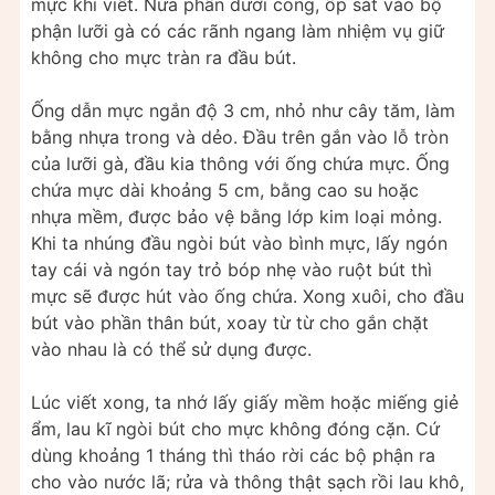
mực khi viết. Nửa phần dưới cong, ốp sát vào bộ
phận lưỡi gà có các rãnh ngang làm nhiệm vụ giữ
không cho mực tràn ra đầu bút.
Ống dẫn mực ngắn độ 3 cm, nhỏ như cây tăm, làm
bằng nhựa trong và dẻo. Đầu trên gắn vào lỗ tròn
của lưỡi gà, đầu kia thông với ống chứa mực. Ống
chứa mực dài khoảng 5 cm, bằng cao su hoặc
nhựa mềm, được bảo vệ bằng lớp kim loại mỏng.
Khi ta nhúng đầu ngòi bút vào bình mực, lấy ngón
tay cái và ngón tay trỏ bóp nhẹ vào ruột bút thì
mực sẽ được hút vào ống chứa. Xong xuôi, cho đầu
bút vào phần thân bút, xoay từ từ cho gắn chặt
vào nhau là có thể sử dụng được.
Lúc viết xong, ta nhớ lấy giấy mềm hoặc miếng giẻ
ẩm, lau kĩ ngòi bút cho mực không đóng cặn. Cứ
dùng khoảng 1 tháng thì tháo rời các bộ phận ra
cho vào nước lã; rửa và thông thật sạch rồi lau khô,