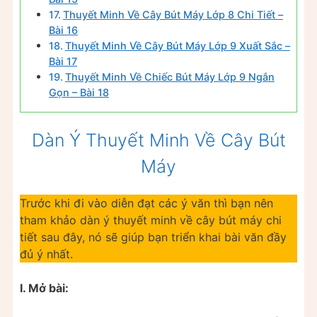
Thuyết Minh Về Cây Bút Máy Lớp 8 Chi Tiết –
Bài 16
Thuyết Minh Về Cây Bút Máy Lớp 9 Xuất Sắc –
Bài 17
Thuyết Minh Về Chiếc Bút Máy Lớp 9 Ngắn
Gọn – Bài 18
Dàn Ý Thuyết Minh Về Cây Bút
Máy
Trước khi đi vào diễn đạt các ý văn thì bạn nên
tham khảo dàn ý thuyết minh về cây bút máy chi
tiết sau đây, nó sẽ giúp bạn triển khai bài văn đầy
đủ ý nhất.
I. Mở bài: