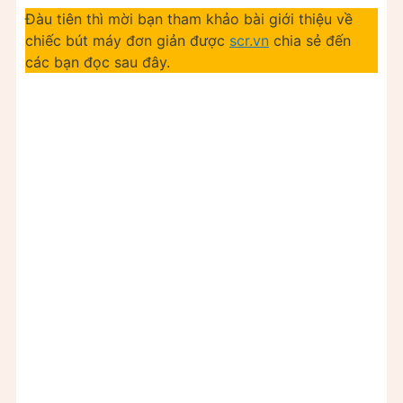
Đàu tiên thì mời bạn tham khảo bài giới thiệu về
chiếc bút máy đơn giản được
scr.vn
chia sẻ đến
các bạn đọc sau đây.