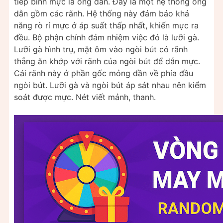
tiếp bình mực là ống dẫn. Đây là một hệ thống ống
dẫn gồm các rãnh. Hệ thống này đảm bảo khả
năng rò rỉ mực ở áp suất thấp nhất, khiến mực ra
đều. Bộ phận chính đảm nhiệm việc đó là lưỡi gà.
Lưỡi gà hình trụ, mặt ôm vào ngòi bút có rãnh
thẳng ăn khớp với rãnh của ngòi bút để dẫn mực.
Cái rãnh này ở phần gốc mỏng dần về phía đầu
ngòi bút. Lưỡi gà và ngòi bút áp sát nhau nên kiểm
soát được mực. Nét viết mảnh, thanh.