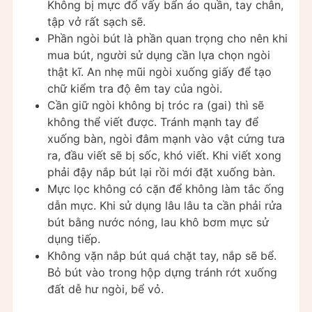
Không bị mực đổ vấy bẩn áo quần, tay chân,
tập vở rất sạch sẽ.
Phần ngòi bút là phần quan trọng cho nên khi
mua bút, người sử dụng cần lựa chọn ngòi
thật kĩ. An nhẹ mũi ngòi xuống giấy để tạo
chữ kiểm tra độ êm tay của ngòi.
Cần giữ ngòi không bị tróc ra (gai) thì sẽ
không thể viết được. Tránh mạnh tay để
xuống bàn, ngòi đâm mạnh vào vật cứng tưa
ra, đầu viết sẽ bị sốc, khó viết. Khi viết xong
phải đậy nắp bút lại rồi mới đặt xuống bàn.
Mực lọc không có cặn để không làm tắc ống
dẫn mực. Khi sử dụng lâu lâu ta cần phải rửa
bút bằng nước nóng, lau khô bơm mực sử
dụng tiếp.
Không vặn nắp bút quá chặt tay, nắp sẽ bể.
Bỏ bút vào trong hộp dựng tránh rớt xuống
đất dễ hư ngòi, bể vỏ.