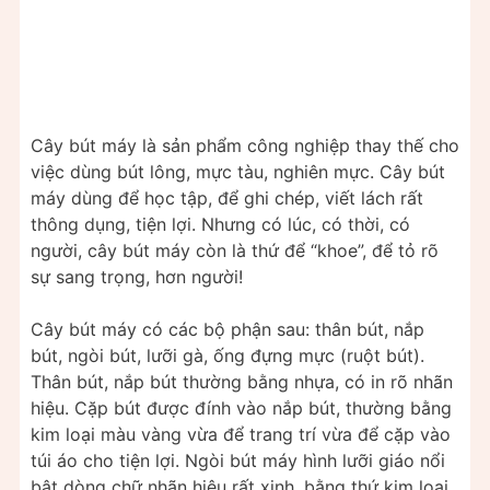
Cây bút máy là sản phẩm công nghiệp thay thế cho
việc dùng bút lông, mực tàu, nghiên mực. Cây bút
máy dùng để học tập, để ghi chép, viết lách rất
thông dụng, tiện lợi. Nhưng có lúc, có thời, có
người, cây bút máy còn là thứ để “khoe”, để tỏ rõ
sự sang trọng, hơn người!
Cây bút máy có các bộ phận sau: thân bút, nắp
bút, ngòi bút, lưỡi gà, ống đựng mực (ruột bút).
Thân bút, nắp bút thường bằng nhựa, có in rõ nhãn
hiệu. Cặp bút được đính vào nắp bút, thường bằng
kim loại màu vàng vừa để trang trí vừa để cặp vào
túi áo cho tiện lợi. Ngòi bút máy hình lưỡi giáo nổi
bật dòng chữ nhãn hiệu rất xinh, bằng thứ kim loại