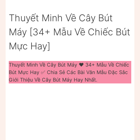
Thuyết Minh Về Cây Bút
Máy [34+ Mẫu Về Chiếc Bút
Mực Hay]
Thuyết Minh Về Cây Bút Máy ❤️️ 34+ Mẫu Về Chiếc
Bút Mực Hay ✅ Chia Sẻ Các Bài Văn Mẫu Đặc Sắc
Giới Thiệu Về Cây Bút Máy Hay Nhất.