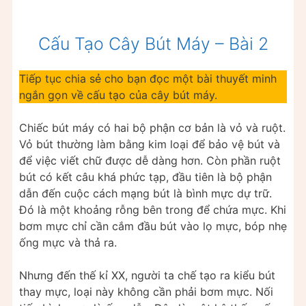
Cấu Tạo Cây Bút Máy – Bài 2
Tiếp tục chia sẻ cho bạn đọc một bài thuyết minh
ngắn gọn về cấu tạo của cây bút máy.
Chiếc bút máy có hai bộ phận cơ bản là vỏ và ruột.
Vỏ bút thường làm bằng kim loại để bảo vệ bút và
để việc viết chữ được dễ dàng hơn. Còn phần ruột
bút có kết câu khá phức tạp, đầu tiên là bộ phận
dẫn đến cuộc cách mạng bút là bình mực dự trữ.
Đó là một khoảng rỗng bên trong để chứa mực. Khi
bơm mực chỉ cần cắm đầu bút vào lọ mực, bóp nhẹ
ống mực và thả ra.
Nhưng đến thế kỉ XX, người ta chế tạo ra kiểu bút
thay mực, loại này không cần phải bơm mực. Nối