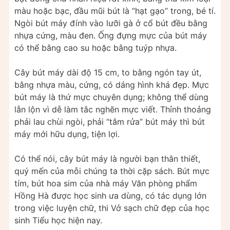
màu hoặc bạc, đầu mũi bút là “hạt gạo” trong, bé tí.
Ngòi bút máy đính vào lưỡi gà ở cổ bút đều bằng
nhựa cứng, màu đen. Ống đựng mực của bút máy
có thể bằng cao su hoặc bằng tuýp nhựa.
Cây bút máy dài độ 15 cm, to bằng ngón tay út,
bằng nhựa màu, cứng, có dáng hình khá đẹp. Mực
bút máy là thứ mực chuyên dụng; không thể dùng
lẫn lộn vì dễ làm tắc nghẽn mực viết. Thỉnh thoảng
phải lau chùi ngòi, phải “tắm rửa” bút máy thì bút
máy mới hữu dụng, tiện lợi.
Có thể nói, cây bút máy là người bạn thân thiết,
quý mến của mỗi chúng ta thời cặp sách. Bút mực
tím, bút hoa sim của nhà máy Văn phòng phẩm
Hồng Hà được học sinh ưa dùng, có tác dụng lớn
trong việc luyện chữ, thi Vở sạch chữ đẹp của học
sinh Tiểu học hiện nay.