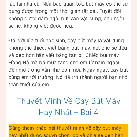
lắp lại như cũ. Nếu bảo quản tốt, bút máy có thể sử
dụng được trong một thời gian rất dài. Tuyệt đối
không được đâm ngòi bút vào vật cứng, đầu ngòi
sẽ hư, không viết được nữa.
Đối với lứa tuổi học sinh, cây bút máy là vật dụng
không thể thiếu. Viết bằng bút máy, nét chữ sẽ đều
và đẹp hơn hẳn viết bằng bút bi. Chiếc bút máy
Hồng Hà mà bố mua tặng cho em từ năm ngoái
đến giờ trông vẫn như còn mới. Ngày ngày, cây bút
cùng em tới trường. Nó đã trở thành người bạn nhỏ
thân thiết của em.
Thuyết Minh Về Cây Bút Máy
Hay Nhất – Bài 4
Cùng tham khảo bài thuyết minh về cây bút máy
hay nhất được scr.vn chọn lọc và chia sẻ đến bạn