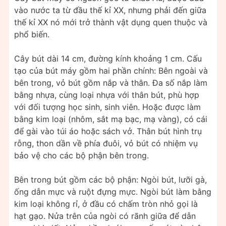
vào nước ta từ đầu thế kỉ XX, nhưng phải đến giữa
thế kỉ XX nó mới trở thành vật dụng quen thuộc và
phổ biến.
Cây bút dài 14 cm, đường kính khoảng 1 cm. Cấu
tạo của bút máy gồm hai phần chính: Bên ngoài và
bên trong, vỏ bút gồm nắp và thân. Đa số nắp làm
bằng nhựa, cùng loại nhựa với thân bút, phù hợp
với đối tượng học sinh, sinh viên. Hoặc được làm
bằng kim loại (nhôm, sắt mạ bạc, mạ vàng), có cái
để gài vào túi áo hoặc sách vở. Thân bút hình trụ
rỗng, thon dần về phía đuôi, vỏ bút có nhiệm vụ
bảo vệ cho các bộ phận bên trong.
Bên trong bút gồm các bộ phận: Ngòi bút, lưỡi gà,
ống dẫn mực và ruột đựng mực. Ngòi bút làm bằng
kim loại không rỉ, ở đầu có chấm tròn nhỏ gọi là
hạt gạo. Nửa trên của ngòi có rãnh giữa để dẫn