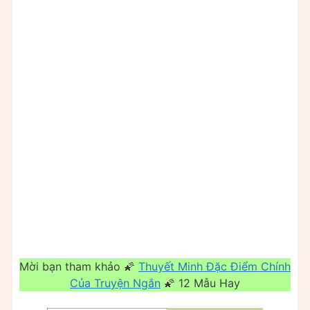
Mời bạn tham khảo 🌠
Thuyết Minh Đặc Điểm Chính
Của Truyện Ngắn
🌠 12 Mẫu Hay