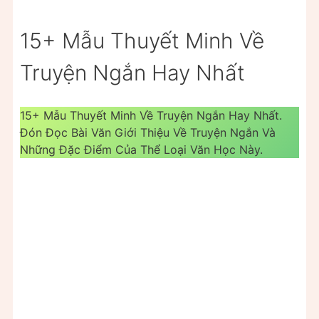
15+ Mẫu Thuyết Minh Về
Truyện Ngắn Hay Nhất
15+ Mẫu Thuyết Minh Về Truyện Ngắn Hay Nhất.
Đón Đọc Bài Văn Giới Thiệu Về Truyện Ngắn Và
Những Đặc Điểm Của Thể Loại Văn Học Này.