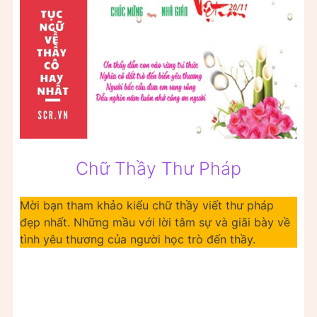
Chữ Thầy Thư Pháp
Mời bạn tham khảo kiểu chữ thầy viết thư pháp
đẹp nhất. Những mầu với lời tâm sự và giãi bày về
tình yêu thương của người học trò đến thầy.