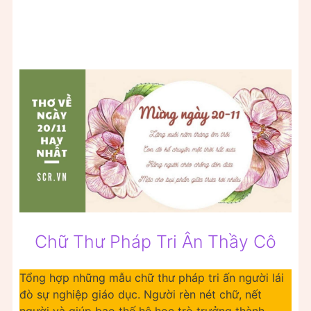
Chữ Thư Pháp Tri Ân Thầy Cô
Tổng hợp những mẫu chữ thư pháp tri ấn người lái
đò sự nghiệp giáo dục. Người rèn nét chữ, nết
người và giúp bao thế hệ học trò trưởng thành.