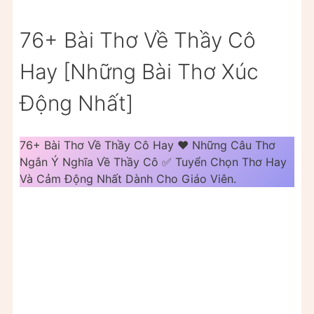
76+ Bài Thơ Về Thầy Cô
Hay [Những Bài Thơ Xúc
Động Nhất]
76+ Bài Thơ Về Thầy Cô Hay ❤️️ Những Câu Thơ
Ngắn Ý Nghĩa Về Thầy Cô ✅ Tuyển Chọn Thơ Hay
Và Cảm Động Nhất Dành Cho Giáo Viên.