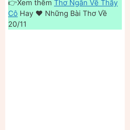
👉Xem thêm
Thơ Ngắn Về Thầy
Cô
Hay ❤️ Những Bài Thơ Về
20/11