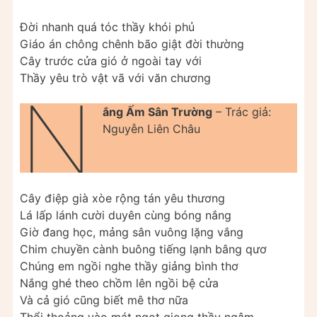
Đời nhanh quá tóc thầy khói phủ
Giáo án chông chênh bão giật đời thường
Cây trước cửa gió ở ngoài tay với
Thầy yêu trò vật vã với văn chương
N
ắng Ấm Sân Trường
– Trác giả:
Nguyễn Liên Châu
Cây điệp già xòe rộng tán yêu thương
Lá lấp lánh cười duyên cùng bóng nắng
Giờ đang học, mảng sân vuông lặng vắng
Chim chuyền cành buông tiếng lạnh bâng qươ
Chúng em ngồi nghe thầy giảng bình thơ
Nắng ghé theo chồm lên ngồi bệ cửa
Và cả gió cũng biết mê thơ nữa
Thổi thoảng vào mát ngọt giọng thầy ngâm.