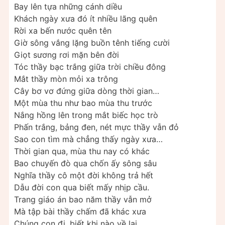
Bay lên tựa những cánh diều
Khách ngày xưa đó ít nhiều lãng quên
Rời xa bến nước quên tên
Giờ sông vắng lặng buồn tênh tiếng cười
Giọt sương rơi mặn bên đời
Tóc thầy bạc trắng giữa trời chiều đông
Mắt thầy mòn mỏi xa trông
Cây bơ vơ đứng giữa dòng thời gian…
Một mùa thu như bao mùa thu trước
Nắng hồng lên trong mắt biếc học trò
Phấn trắng, bảng đen, nét mực thầy vẫn đỏ
Sao con tìm mà chẳng thấy ngày xưa…
Thời gian qua, mùa thu nay có khác
Bao chuyến đò qua chốn ấy sông sâu
Nghĩa thầy cô một đời không trả hết
Dẫu đời con qua biết mấy nhịp cầu.
Trang giáo án bao năm thầy vẫn mở
Mà tập bài thầy chấm đã khác xưa
Chúng con đi, biết khi nào về lại