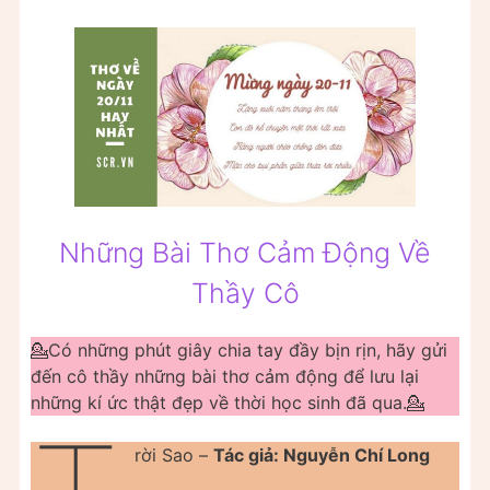
Những Bài Thơ Cảm Động Về
Thầy Cô
💁Có những phút giây chia tay đầy bịn rịn, hãy gửi
đến cô thầy những bài thơ cảm động để lưu lại
những kí ức thật đẹp về thời học sinh đã qua.💁
rời Sao –
Tác giả: Nguyễn Chí Long