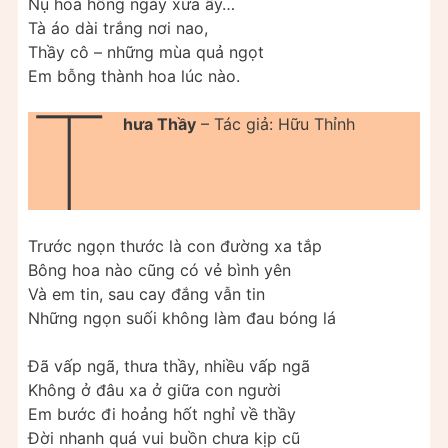
Nụ hoa hồng ngày xưa ấy…
Tà áo dài trắng nơi nao,
Thầy cô – những mùa quả ngọt
Em bỗng thành hoa lúc nào.
T
hưa Thầy
– Tác giả: Hữu Thỉnh
Trước ngọn thước là con đường xa tắp
Bông hoa nào cũng có vẻ bình yên
Và em tin, sau cay đắng vẫn tin
Những ngọn suối không làm đau bóng lá
Đã vấp ngã, thưa thầy, nhiều vấp ngã
Không ở đâu xa ở giữa con người
Em bước đi hoảng hốt nghỉ về thầy
Đời nhanh quá vui buồn chưa kịp cũ