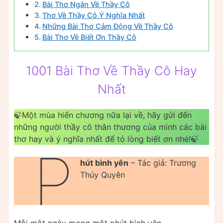
Bài Thơ Ngắn Về Thầy Cô
Thơ Về Thầy Cô Ý Nghĩa Nhất
Những Bài Thơ Cảm Động Về Thầy Cô
Bài Thơ Về Biết Ơn Thầy Cô
1001 Bài Thơ Về Thầy Cô Hay
Nhất
🍃Một mùa hiến chương nữa lại về, hãy gửi đến
những người thầy cô thân thương của mình các bài
thơ hay và ý nghĩa nhất để tỏ lòng biết ơn nhé!🍃
P
hút bình yên
– Tác giả: Trương
Thúy Quyên