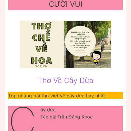
CƯỜI VUI
Thơ Về Cây Dừa
Top những bài thơ viết về cây dừa hay nhất.
C
ây dừa
Tác giả:Trần Đăng Khoa