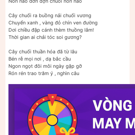
Nôn nao dờn dợn chuỗi nôn nao
Cây chuối ra buồng nải chuối vương
Chuyển xanh , vàng đỏ chín ven đường
Dơi chiều đập cánh thèm thuồng lắm!
Thời gian ai chải tóc soi gương?
Cây chuối thuần hóa đã từ lâu
Bén rễ mọi nơi , dạ bắc cầu
Ngon ngọt đôi môi ngày gặp gỡ
Rón rén trao trăm ý , nghìn câu