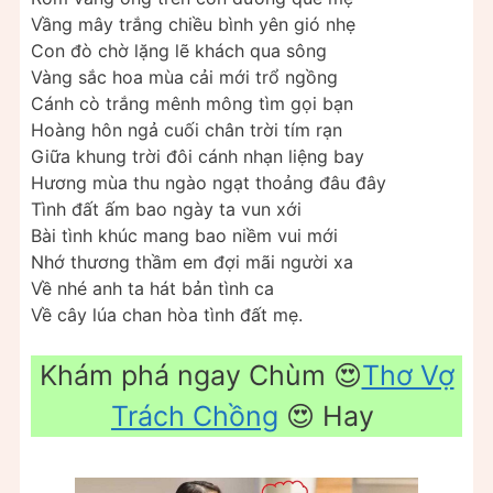
Vầng mây trắng chiều bình yên gió nhẹ
Con đò chờ lặng lẽ khách qua sông
Vàng sắc hoa mùa cải mới trổ ngồng
Cánh cò trắng mênh mông tìm gọi bạn
Hoàng hôn ngả cuối chân trời tím rạn
Giữa khung trời đôi cánh nhạn liệng bay
Hương mùa thu ngào ngạt thoảng đâu đây
Tình đất ấm bao ngày ta vun xới
Bài tình khúc mang bao niềm vui mới
Nhớ thương thầm em đợi mãi người xa
Về nhé anh ta hát bản tình ca
Về cây lúa chan hòa tình đất mẹ.
Khám phá ngay Chùm 😍
Thơ Vợ
Trách Chồng
😍 Hay