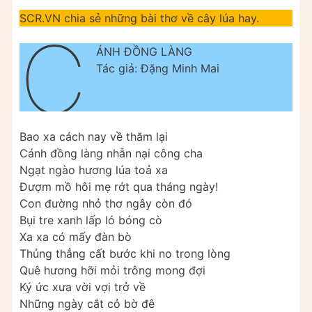
SCR.VN chia sẻ những bài thơ về cây lúa hay.
C
ÁNH ĐỒNG LÀNG
Tác giả: Đặng Minh Mai
Bao xa cách nay về thăm lại
Cánh đồng làng nhẫn nại công cha
Ngạt ngào hương lúa toả xa
Đượm mồ hôi mẹ rớt qua tháng ngày!
Con đường nhỏ thơ ngây còn đó
Bụi tre xanh lấp ló bóng cò
Xa xa có mấy đàn bò
Thủng thẳng cất bước khi no trong lòng
Quê hương hỡi mỏi trông mong đợi
Ký ức xưa vời vợi trở về
Những ngày cắt cỏ bờ đê