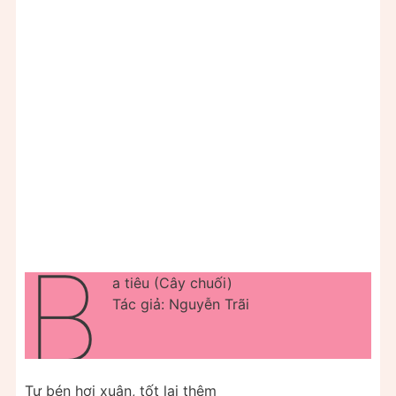
B
a tiêu (Cây chuối)
Tác giả: Nguyễn Trãi
Tự bén hơi xuân, tốt lại thêm