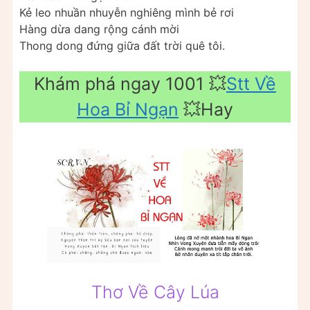
Kẻ leo nhuần nhuyễn nghiêng mình bẻ rơi
Hàng dừa dang rộng cánh mời
Thong dong đứng giữa đất trời quê tôi.
Khám phá ngay 1001 💥
Stt Về
Hoa Bỉ Ngạn
💥Hay
Thơ Về Cây Lúa