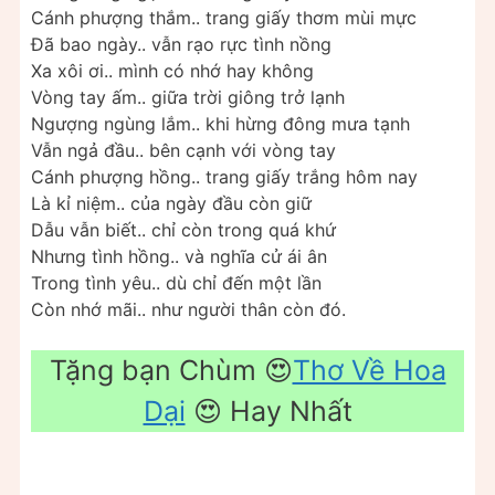
Cánh phượng thắm.. trang giấy thơm mùi mực
Đã bao ngày.. vẫn rạo rực tình nồng
Xa xôi ơi.. mình có nhớ hay không
Vòng tay ấm.. giữa trời giông trở lạnh
Ngượng ngùng lắm.. khi hừng đông mưa tạnh
Vẫn ngả đầu.. bên cạnh với vòng tay
Cánh phượng hồng.. trang giấy trắng hôm nay
Là kỉ niệm.. của ngày đầu còn giữ
Dẫu vẫn biết.. chỉ còn trong quá khứ
Nhưng tình hồng.. và nghĩa cử ái ân
Trong tình yêu.. dù chỉ đến một lần
Còn nhớ mãi.. như người thân còn đó.
Tặng bạn Chùm 😍
Thơ Về Hoa
Dại
😍 Hay Nhất