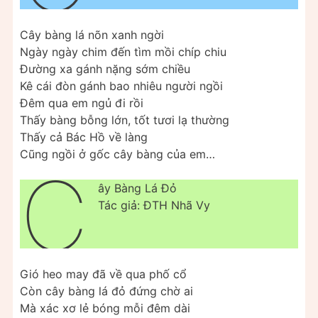
Cây bàng lá nõn xanh ngời
Ngày ngày chim đến tìm mồi chíp chiu
Đường xa gánh nặng sớm chiều
Kê cái đòn gánh bao nhiêu người ngồi
Đêm qua em ngủ đi rồi
Thấy bàng bỗng lớn, tốt tươi lạ thường
Thấy cả Bác Hồ về làng
Cũng ngồi ở gốc cây bàng của em…
C
ây Bàng Lá Đỏ
Tác giả: ĐTH Nhã Vy
Gió heo may đã về qua phố cổ
Còn cây bàng lá đỏ đứng chờ ai
Mà xác xơ lẻ bóng mỗi đêm dài