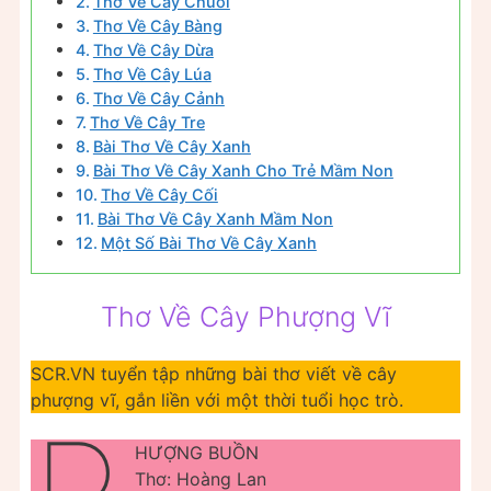
Thơ Về Cây Chuối
Thơ Về Cây Bàng
Thơ Về Cây Dừa
Thơ Về Cây Lúa
Thơ Về Cây Cảnh
Thơ Về Cây Tre
Bài Thơ Về Cây Xanh
Bài Thơ Về Cây Xanh Cho Trẻ Mầm Non
Thơ Về Cây Cối
Bài Thơ Về Cây Xanh Mầm Non
Một Số Bài Thơ Về Cây Xanh
Thơ Về Cây Phượng Vĩ
SCR.VN tuyển tập những bài thơ viết về cây
phượng vĩ, gắn liền với một thời tuổi học trò.
HƯỢNG BUỒN
Thơ: Hoàng Lan