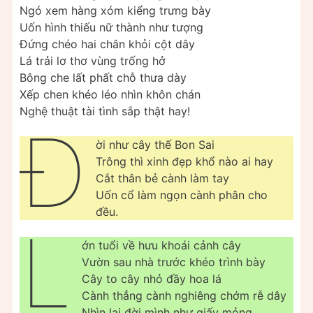
Ngó xem hàng xóm kiểng trưng bày
Uốn hình thiếu nữ thành như tượng
Đứng chéo hai chân khỏi cột dây
Lá trải lơ thơ vùng trống hở
Bông che lất phất chỗ thưa dày
Xếp chen khéo léo nhìn khôn chán
Nghệ thuật tài tình sắp thật hay!
Đ
ời như cây thế Bon Sai
Trông thì xinh đẹp khổ nào ai hay
Cắt thân bẻ cành làm tay
Uốn cổ làm ngọn cành phân cho
đều.
L
ớn tuổi về hưu khoái cảnh cây
Vườn sau nhà trước khéo trình bày
Cây to cây nhỏ đầy hoa lá
Cành thẳng cành nghiêng chớm rễ dây
Nhìn lại đời mình như giấy mỏng