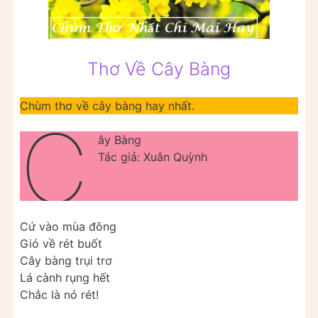
Thơ Về Cây Bàng
Chùm thơ về cây bàng hay nhất.
C
ây Bàng
Tác giả: Xuân Quỳnh
Cứ vào mùa đông
Gió về rét buốt
Cây bàng trụi trơ
Lá cành rụng hết
Chắc là nó rét!