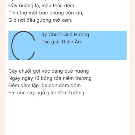
Đầy buồng lạ, mầu thâu đêm
Tình thư một bức phong còn kín,
Gió nơi đâu gượng mở xem.
C
ây Chuối Quê Hương
Tác giả: Thiên Ân
Cây chuối gợi vóc dáng quê hương
Ngày ngày rũ bóng tỏa niềm thương
Đêm đêm lập lòe con đom đóm
Em còn say ngủ giấc đêm trường