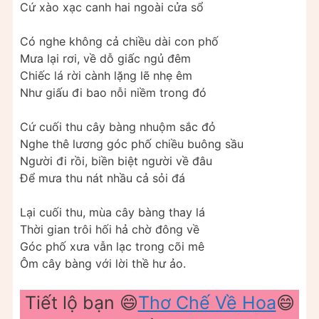
Cứ xào xạc canh hai ngoài cửa sổ
Có nghe không cả chiều dài con phố
Mưa lại rơi, về dỗ giấc ngủ đêm
Chiếc lá rời cành lặng lẽ nhẹ êm
Như giấu đi bao nỗi niềm trong đó
Cứ cuối thu cây bàng nhuộm sắc đỏ
Nghe thê lương góc phố chiều buông sầu
Người đi rồi, biền biệt người về đâu
Để mưa thu nát nhầu cả sỏi đá
Lại cuối thu, mùa cây bàng thay lá
Thời gian trôi hối hả chờ đông về
Góc phố xưa vẫn lạc trong cõi mê
Ôm cây bàng với lời thề hư ảo.
Tiết lộ bạn 😄
Thơ Chế Về Hoa
😄