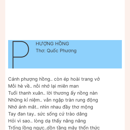
P
HƯỢNG HỒNG
Thơ: Quốc Phương
Cánh phượng hồng.. còn ép hoài trang vở
Mỗi hè về.. nỗi nhớ lại miên man
Tuổi thanh xuân.. lời thương ấy nồng nàn
Những kỉ niệm.. vẫn ngập tràn rung động
Nhớ ánh mắt.. nhìn nhau đầy thơ mộng
Tay đan tay.. sức sống cứ trào dâng
Hỏi vì sao.. lòng dạ thấy nâng nâng
Trống lồng ngực..dồn tầng mây thổn thức