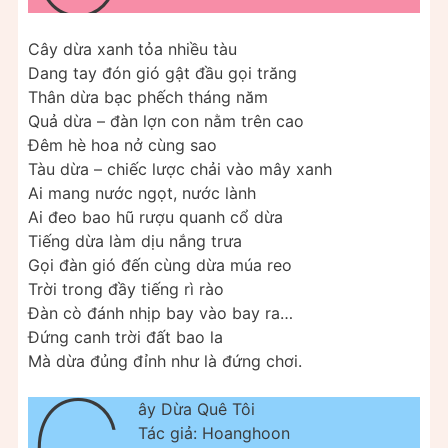
Cây dừa xanh tỏa nhiều tàu
Dang tay đón gió gật đầu gọi trăng
Thân dừa bạc phếch tháng năm
Quả dừa – đàn lợn con nằm trên cao
Đêm hè hoa nở cùng sao
Tàu dừa – chiếc lược chải vào mây xanh
Ai mang nước ngọt, nước lành
Ai đeo bao hũ rượu quanh cổ dừa
Tiếng dừa làm dịu nắng trưa
Gọi đàn gió đến cùng dừa múa reo
Trời trong đầy tiếng rì rào
Đàn cò đánh nhịp bay vào bay ra…
Đứng canh trời đất bao la
Mà dừa đủng đỉnh như là đứng chơi.
ây Dừa Quê Tôi
Tác giả: Hoanghoon