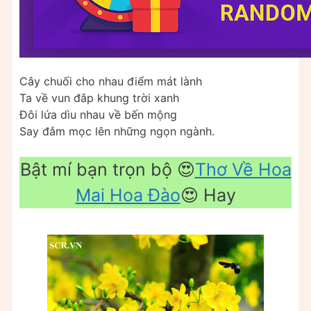
Cây chuối cho nhau điểm mát lành
Ta về vun đắp khung trời xanh
Đôi lứa dìu nhau về bến mộng
Say đắm mọc lên những ngọn ngành.
Bật mí bạn trọn bộ 😍
Thơ Về Hoa
Mai Hoa Đào
😍 Hay