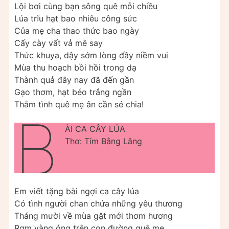
Lội bơi cùng bạn sông quê mỗi chiều
Lúa trĩu hạt bao nhiêu công sức
Của mẹ cha thao thức bao ngày
Cấy cày vất vả mê say
Thức khuya, dậy sớm lòng đầy niềm vui
Mùa thu hoạch bồi hồi trong dạ
Thành quả đây nay đã đến gần
Gạo thơm, hạt béo trắng ngần
Thắm tình quê mẹ ân cần sẻ chia!
B
ÀI CA CÂY LÚA
Thơ: Tím Bằng Lăng
Em viết tặng bài ngợi ca cây lúa
Có tình người chan chứa những yêu thương
Tháng mười về mùa gặt mới thơm hương
Rơm vàng óng trên con đường quê mẹ