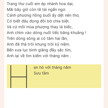
Trang thư cuối em ép nhành hoa dại,
Mãi bây giờ còn tê tái ngẩn ngơ.
Cánh phượng hồng buổi ấy dệt nên thơ,
Có biết đâu đọng đôi bờ chia biệt.
Và cứ mỗi mùa phượng thay lá biếc,
Anh chìm vào dòng nuối tiếc bâng khuâng !
Trên dòng sông ai có tắm hai lần,
Anh đã thả trôi khung trời kỷ niệm.
Bến xưa lục bình giăng đầy sắc tím,
Anh lại về tìm kiếm với tháng năm .
H
ẹn hò với tháng năm
Sưu tầm