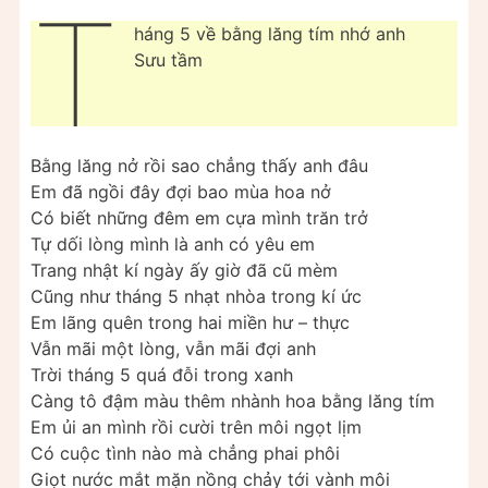
T
háng 5 về bằng lăng tím nhớ anh
Sưu tầm
Bằng lăng nở rồi sao chẳng thấy anh đâu
Em đã ngồi đây đợi bao mùa hoa nở
Có biết những đêm em cựa mình trăn trở
Tự dối lòng mình là anh có yêu em
Trang nhật kí ngày ấy giờ đã cũ mèm
Cũng như tháng 5 nhạt nhòa trong kí ức
Em lãng quên trong hai miền hư – thực
Vẫn mãi một lòng, vẫn mãi đợi anh
Trời tháng 5 quá đỗi trong xanh
Càng tô đậm màu thêm nhành hoa bằng lăng tím
Em ủi an mình rồi cười trên môi ngọt lịm
Có cuộc tình nào mà chẳng phai phôi
Giọt nước mắt mặn nồng chảy tới vành môi