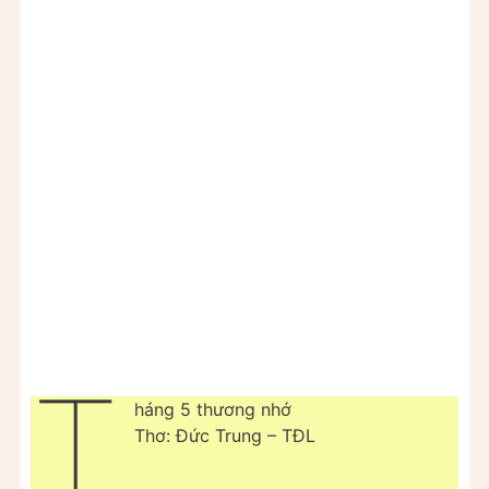
T
háng 5 thương nhớ
Thơ: Đức Trung – TĐL