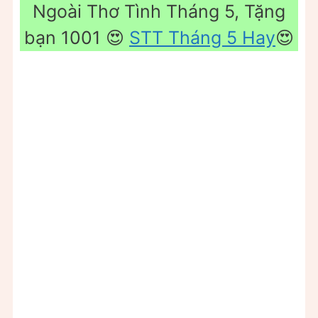
Ngoài Thơ Tình Tháng 5, Tặng
bạn 1001 😍
STT Tháng 5 Hay
😍