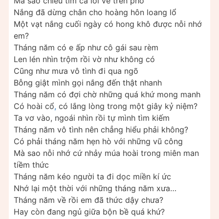
Mà sao chiều tím cả lối về trên phố
Nắng đã dừng chân cho hoàng hôn loang lổ
Một vạt nắng cuối ngày có hong khô được nỗi nhớ
em?
Tháng năm có e ấp như cô gái sau rèm
Len lén nhìn trộm rồi vờ như không có
Cũng như mưa vô tình đi qua ngõ
Bỗng giật mình gọi nắng đến thật nhanh
Tháng năm có đợi chờ những quá khứ mong manh
Có hoài cổ
,
có lắng lòng trong một giây kỷ niệm?
Ta vơ vào, ngoái nhìn rồi tự mình tìm kiếm
Tháng năm vô tình nên chẳng hiểu phải không?
Có phải tháng năm hẹn hò với những vũ công
Mà sao nỗi nhớ cứ nhảy múa hoài trong miên man
tiềm thức
Tháng năm kéo người ta đi dọc miền kí ức
Nhớ lại một thời với những tháng năm xưa…
Tháng năm về rồi em đã thức dậy chưa?
Hay còn đang ngủ giữa bộn bề quá khứ?