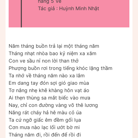
T
háng 5 Về
Tác giả : Huỳnh Minh Nhật
Năm tháng buồn trả lại một tháng năm
Tháng nhạt nhòa bao kỷ niệm xa xăm
Con ve sầu nỉ non lời than thở
Phượng buồn rơi trong tiếng khóc lặng thầm
Ta nhớ về tháng năm nào xa lắm
Em dang tay đón sợi gió giao mùa
Tơ nắng nhẹ khẽ khàng hôn vạt áo
Ai thẹn thùng sa mắt biếc vào mưa
Nay, chỉ con đường vàng võ thê lương
Nắng rát cháy hả hê màu cỏ úa
Ta cứ ngỡ giấc êm đềm gối lụa
Cơn mưa nào lạc lối ướt bờ mi
Tháng năm đi, rồi đến để rồi đi