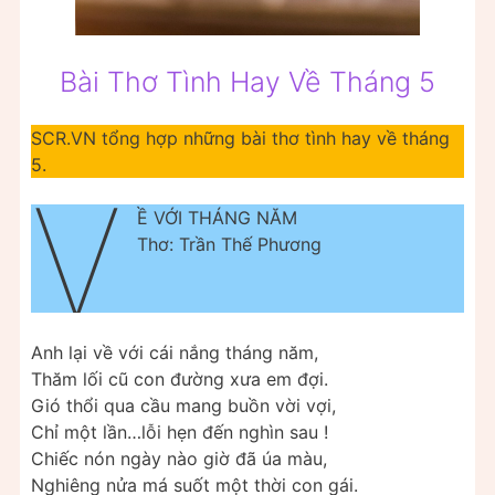
Bài Thơ Tình Hay Về Tháng 5
SCR.VN tổng hợp những bài thơ tình hay về tháng
5.
V
Ề VỚI THÁNG NĂM
Thơ: Trần Thế Phương
Anh lại về với cái nắng tháng năm,
Thăm lối cũ con đường xưa em đợi.
Gió thổi qua cầu mang buồn vời vợi,
Chỉ một lần…lỗi hẹn đến nghìn sau !
Chiếc nón ngày nào giờ đã úa màu,
Nghiêng nửa má suốt một thời con gái.