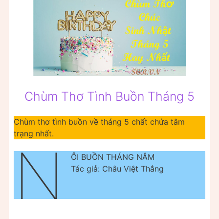
Chùm Thơ Tình Buồn Tháng 5
Chùm thơ tình buồn về tháng 5 chất chứa tâm
trạng nhất.
N
ỖI BUỒN THÁNG NĂM
Tác giả: Châu Việt Thắng