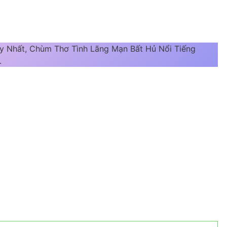
y Nhất, Chùm Thơ Tình Lãng Mạn Bất Hủ Nổi Tiếng
.