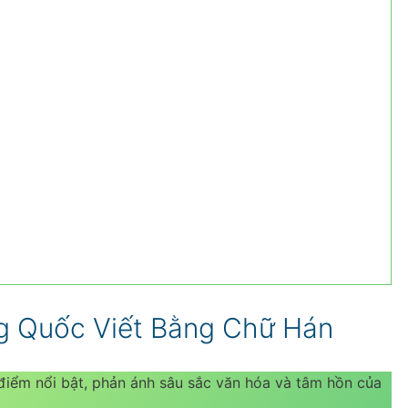
g Quốc Viết Bằng Chữ Hán
điểm nổi bật, phản ánh sâu sắc văn hóa và tâm hồn của