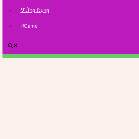
🔻Ứng Dụng
🖱Game