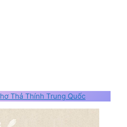
hơ Thả Thính Trung Quốc