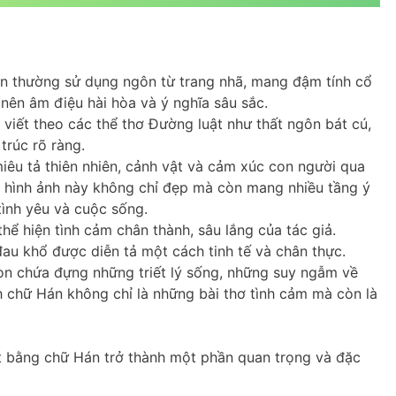
án thường sử dụng ngôn từ trang nhã, mang đậm tính cổ
nên âm điệu hài hòa và ý nghĩa sâu sắc.
iết theo các thể thơ Đường luật như thất ngôn bát cú,
trúc rõ ràng.
iêu tả thiên nhiên, cảnh vật và cảm xúc con người qua
 hình ảnh này không chỉ đẹp mà còn mang nhiều tầng ý
tình yêu và cuộc sống.
ể hiện tình cảm chân thành, sâu lắng của tác giả.
u khổ được diễn tả một cách tinh tế và chân thực.
còn chứa đựng những triết lý sống, những suy ngẫm về
h chữ Hán không chỉ là những bài thơ tình cảm mà còn là
t bằng chữ Hán trở thành một phần quan trọng và đặc