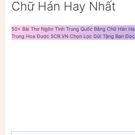
Chữ Hán Hay Nhất
50+ Bài Thơ Ngôn Tình Trung Quốc Bằng Chữ Hán Ha
Trung Hoa Được SCR.VN Chọn Lọc Gửi Tặng Bạn Đọc