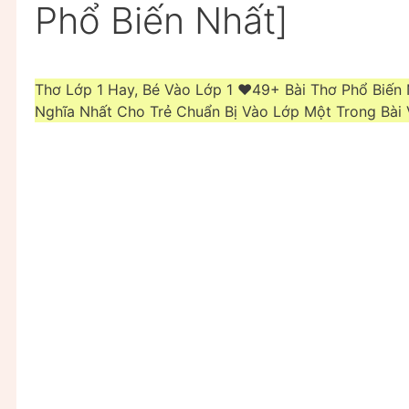
Phổ Biến Nhất]
Thơ Lớp 1 Hay, Bé Vào Lớp 1 ❤️49+ Bài Thơ Phổ Biế
Nghĩa Nhất Cho Trẻ Chuẩn Bị Vào Lớp Một Trong Bài 