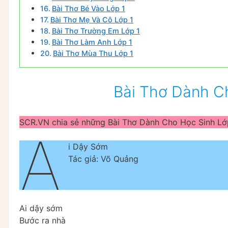
Bài Thơ Bé Vào Lớp 1
Bài Thơ Mẹ Và Cô Lớp 1
Bài Thơ Trường Em Lớp 1
Bài Thơ Làm Anh Lớp 1
Bài Thơ Mùa Thu Lớp 1
Bài Thơ Dành C
SCR.VN chia sẻ những Bài Thơ Dành Cho Học Sinh Lớp
A
i Dậy Sớm
Tác giả: Võ Quảng
Ai dậy sớm
Bước ra nhà