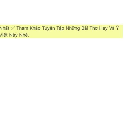
n Nhất ✅ Tham Khảo Tuyển Tập Những Bài Thơ Hay Và Ý
Viết Này Nhé.