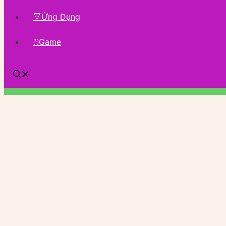
🔻Ứng Dụng
🖱Game