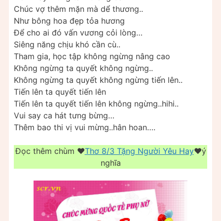
Chúc vợ thêm mặn mà dể thương..
Như bông hoa đẹp tỏa hương
Để cho ai đó vấn vương cỏi lòng…
Siêng năng chịu khó cần cù..
Tham gia, học tập không ngừng nâng cao
Không ngừng ta quyết không ngừng..
Không ngừng ta quyết không ngừng tiến lên..
Tiến lên ta quyết tiến lên
Tiến lên ta quyết tiến lên không ngừng..hihi..
Vui say ca hát tưng bừng…
Thêm bao thi vị vui mừng..hân hoan….
Đọc thêm chùm ❤️️
Thơ 8/3 Tặng Người Yêu Hay
❤️️ý
nghĩa