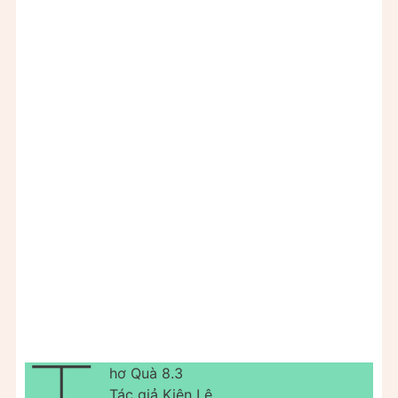
hơ Quà 8.3
Tác giả Kiên Lê