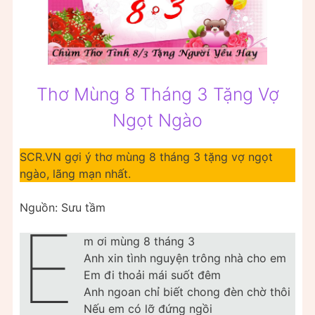
Thơ Mùng 8 Tháng 3 Tặng Vợ
Ngọt Ngào
SCR.VN gợi ý thơ mùng 8 tháng 3 tặng vợ ngọt
ngào, lãng mạn nhất.
Nguồn: Sưu tầm
E
m ơi mùng 8 tháng 3
Anh xin tình nguyện trông nhà cho em
Em đi thoải mái suốt đêm
Anh ngoan chỉ biết chong đèn chờ thôi
Nếu em có lỡ đứng ngồi