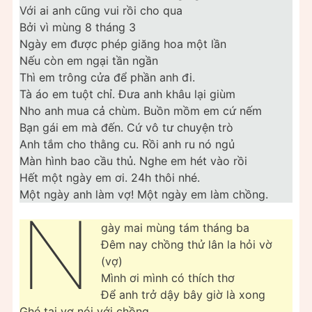
Với ai anh cũng vui rồi cho qua
Bởi vì mùng 8 tháng 3
Ngày em được phép giăng hoa một lần
Nếu còn em ngại tần ngần
Thì em trông cửa để phần anh đi.
Tà áo em tuột chỉ. Đưa anh khâu lại giùm
Nho anh mua cả chùm. Buồn mồm em cứ nếm
Bạn gái em mà đến. Cứ vô tư chuyện trò
Anh tắm cho thằng cu. Rồi anh ru nó ngủ
Màn hình bao cầu thủ. Nghe em hét vào rồi
Hết một ngày em ơi. 24h thôi nhé.
Một ngày anh làm vợ! Một ngày em làm chồng.
N
gày mai mùng tám tháng ba
Đêm nay chồng thử lân la hỏi vờ
(vợ)
Mình ơi mình có thích thơ
Để anh trở dậy bây giờ là xong
Ghé tai vợ nói với chồng