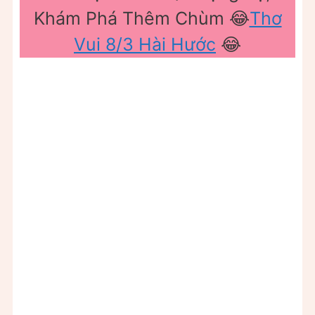
Khám Phá Thêm Chùm 😂
Thơ
Vui 8/3 Hài Hước
😂