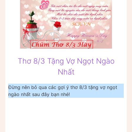
Thơ 8/3 Tặng Vợ Ngọt Ngào
Nhất
Đừng nên bỏ qua các gợi ý thơ 8/3 tặng vợ ngọt
ngào nhất sau đây bạn nhé!