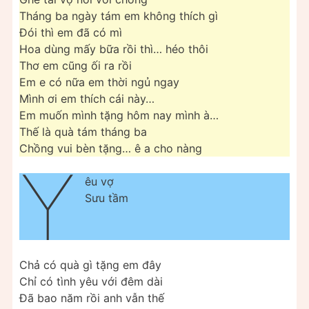
Tháng ba ngày tám em không thích gì
Đói thì em đã có mì
Hoa dùng mấy bữa rồi thì… héo thôi
Thơ em cũng ối ra rồi
Em e có nữa em thời ngủ ngay
Mình ơi em thích cái này…
Em muốn mình tặng hôm nay mình à…
Thế là quà tám tháng ba
Chồng vui bèn tặng… ê a cho nàng
Y
êu vợ
Sưu tầm
Chả có quà gì tặng em đây
Chỉ có tình yêu với đêm dài
Đã bao năm rồi anh vẫn thế