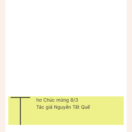
T
hơ Chúc mừng 8/3
Tác giả Nguyễn Tất Quế