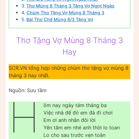
Thơ Mùng 8 Tháng 3 Tặng Vợ Ngọt Ngào
Chùm Thơ Tặng Vợ Mùng 8 Tháng 3
Bài Thơ Chế Mùng 8/3 Tặng Vợ
Thơ Tặng Vợ Mùng 8 Tháng 3
Hay
SCR.VN tổng hợp những chùm thơ tặng vợ mùng 8
tháng 3 hay nhất.
Nguồn: Sưu tầm
H
ôm nay ngày tám tháng ba
Việc nhà để đó em đà đi chơi
Em ơi anh nhắn đôi lời
Yên tâm em nhé anh thời lo toan
Lo cho sau trước vẹn toàn