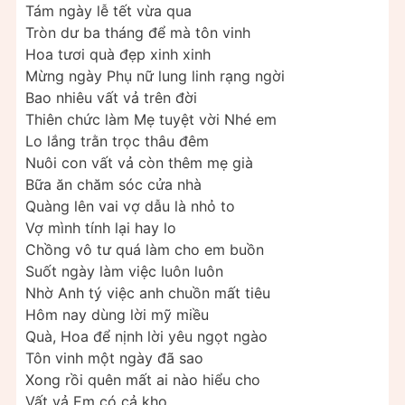
Tám ngày lễ tết vừa qua
Tròn dư ba tháng để mà tôn vinh
Hoa tươi quà đẹp xinh xinh
Mừng ngày Phụ nữ lung linh rạng ngời
Bao nhiêu vất vả trên đời
Thiên chức làm Mẹ tuyệt vời Nhé em
Lo lắng trằn trọc thâu đêm
Nuôi con vất vả còn thêm mẹ già
Bữa ăn chăm sóc cửa nhà
Quàng lên vai vợ dẫu là nhỏ to
Vợ mình tính lại hay lo
Chồng vô tư quá làm cho em buồn
Suốt ngày làm việc luôn luôn
Nhờ Anh tý việc anh chuồn mất tiêu
Hôm nay dùng lời mỹ miều
Quà, Hoa để nịnh lời yêu ngọt ngào
Tôn vinh một ngày đã sao
Xong rồi quên mất ai nào hiểu cho
Vất vả Em có cả kho