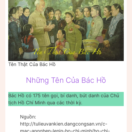
Tên Thật Của Bác Hồ
Những Tên Của Bác Hồ
Bác Hồ có 175 tên gọi, bí danh, bút danh của Chủ
tịch Hồ Chí Minh qua các thời kỳ.
Nguồn:
http://tulieuvankien.dangcongsan.vn/c-
mac-angghen-lenin-ho-chi-minh/ho-chi-