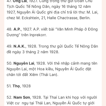
47.
Ông Lai
, 1927. Cũng trong thư gửi Đoàn Chủ
Tịch Quốc Tế Nông Dân, ngày 16 tháng 12 năm
1927, Nguyễn Ái Quốc ghi địa chỉ trả lời thư: M. Lai,
chez M. Eckshtein, 21, Halle Chactrasse, Berlin.
48.
A.P.
, 1927. A.P. viết bài “Văn Minh Pháp ở Đông
Dương” trên Inprekorr.
49.
N.A.K.
, 1928. Trong thư gửi Quốc Tế Nông Dân
đề ngày 3 tháng 2 năm 1928.
50.
Nguyễn Lai
, 1928. Với thẻ nhập cảnh mang tên
Nguyễn Lai, một Hoa kiều, Nguyễn Ái Quốc đặt
chân tới đất Xiêm (Thái Lan).
51.
Thọ
, 1928
52.
Nam Sơn
, 1928. Tại Thaí Lan khi họp với người
Việt cư ngụ tại Thái Lan, Nguyễn Ái Quốc tự giới