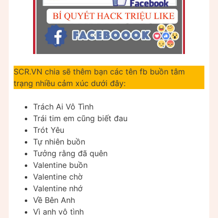
SCR.VN chia sẽ thêm bạn các tên fb buồn tâm
trạng nhiều cảm xúc dưới đây:
Trách Ai Vô Tình
Trái tim em cũng biết đau
Trót Yêu
Tự nhiên buồn
Tưởng rằng đã quên
Valentine buồn
Valentine chờ
Valentine nhớ
Về Bên Anh
Vì anh vô tình