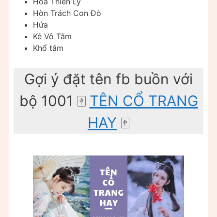
Hoa Thiên Lý
Hờn Trách Con Đò
Hứa
Kẻ Vô Tâm
Khổ tâm
Gợi ý đặt tên fb buồn với
bộ 1001 ️🀄️
TÊN CỔ TRANG
HAY
️🀄️