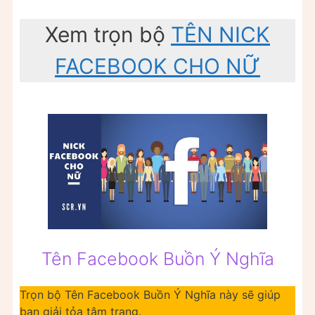
Xem trọn bộ
TÊN NICK
FACEBOOK CHO NỮ
Tên Facebook Buồn Ý Nghĩa
Trọn bộ Tên Facebook Buồn Ý Nghĩa này sẽ giúp
bạn giải tỏa tâm trạng.