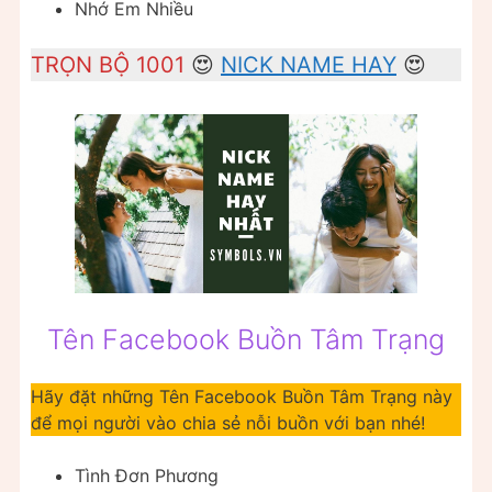
Nhớ Em Nhiều
TRỌN BỘ 1001
😍
NICK NAME HAY
😍
Tên Facebook Buồn Tâm Trạng
Hãy đặt những Tên Facebook Buồn Tâm Trạng này
để mọi người vào chia sẻ nỗi buồn với bạn nhé!
Tình Đơn Phương