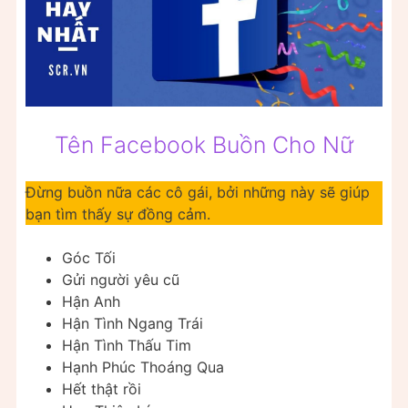
Tên Facebook Buồn Cho Nữ
Đừng buồn nữa các cô gái, bởi những này sẽ giúp
bạn tìm thấy sự đồng cảm.
Góc Tối
Gửi người yêu cũ
Hận Anh
Hận Tình Ngang Trái
Hận Tình Thấu Tim
Hạnh Phúc Thoáng Qua
Hết thật rồi