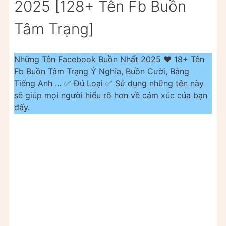
2025 [128+ Tên Fb Buồn
Tâm Trạng]
Những Tên Facebook Buồn Nhất 2025 ❤️ 18+ Tên
Fb Buồn Tâm Trạng Ý Nghĩa, Buồn Cười, Bằng
Tiếng Anh … ✅ Đủ Loại ✅ Sử dụng những tên này
sẽ giúp mọi người hiểu rõ hơn về cảm xúc của bạn
đấy.