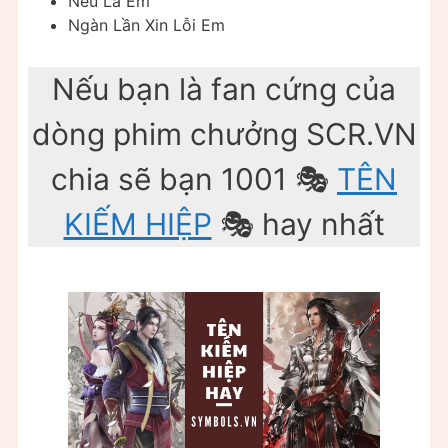
Nếu Là Em
Ngàn Lần Xin Lỗi Em
Nếu bạn là fan cứng của
dòng phim chưởng SCR.VN
chia sẽ bạn 1001 🎭
TÊN
KIẾM HIỆP
🎭 hay nhất