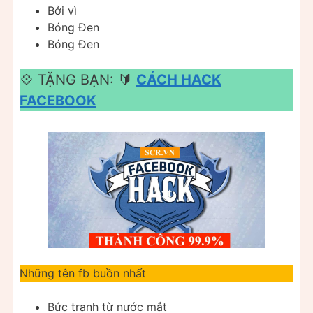
Bởi vì
Bóng Đen
Bóng Đen
💠 TẶNG BẠN: 🔰
CÁCH HACK
FACEBOOK
Những tên fb buồn nhất
Bức tranh từ nước mắt