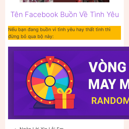
Tên Facebook Buồn Về Tình Yêu
Nếu bạn đang buồn vì tình yêu hay thất tình thì
đừng bỏ qua bộ này:
Ngàn Lời Xin Lỗi Em