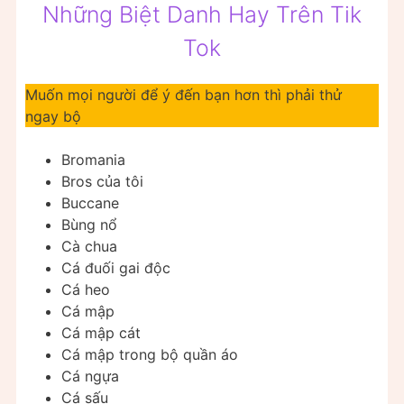
Những Biệt Danh Hay Trên Tik
Tok
Muốn mọi người để ý đến bạn hơn thì phải thử
ngay bộ
Bromania
Bros của tôi
Buccane
Bùng nổ
Cà chua
Cá đuối gai độc
Cá heo
Cá mập
Cá mập cát
Cá mập trong bộ quần áo
Cá ngựa
Cá sấu