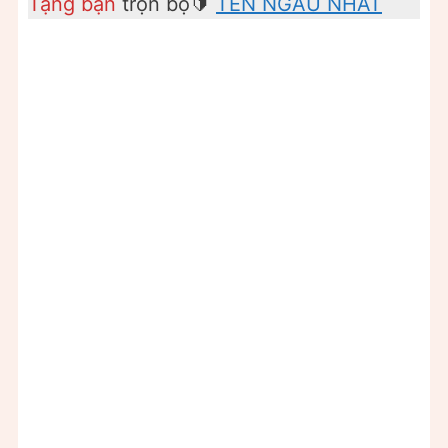
Tặng bạn
trọn bộ🔰
TÊN NGẦU NHẤT