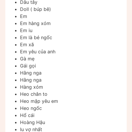
Dâu tây
Doll ( búp bê)
Em
Em hàng xóm
Em iu
Em là bé ngốc
Em xã
Em yêu của anh
Gà mẹ
Gái gọi
Hằng nga
Hằng nga
Hàng xóm
Heo chân to
Heo mập yêu em
Heo ngốc
Hổ cái
Hoàng Hậu
Iu vợ nhất