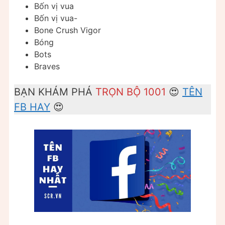
Bốn vị vua
Bốn vị vua-
Bone Crush Vigor
Bóng
Bots
Braves
BẠN KHÁM PHÁ
TRỌN BỘ 1001
😍
TÊN
FB HAY
😍