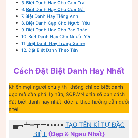
Biệt Danh Hay Cho Con Trai
Biệt Danh Hay Cho Con Gái
Biệt Danh Hay Tiếng Anh
Biệt Danh Cặp Cho Người Yêu
Biệt Danh Hay Cho Bạn Thân
Biệt Danh Hay Cho Người Yêu
Biệt Danh Hay Trong Game
Đặt Biệt Danh Theo Tên
Cách Đặt Biệt Danh Hay Nhất
Khiến mọi người chú ý thì không chỉ có biệt danh
đẹp mà cần phải lạ nữa, SCR.VN chia sẽ bạn cách
đặt biệt danh hay nhất, độc lạ theo hướng dẫn dưới
nhé!
▄︻┻═┳一•••••
TẠO TÊN KÍ TỰ ĐẶC
BIỆT
{Đẹp & Ngầu Nhất}