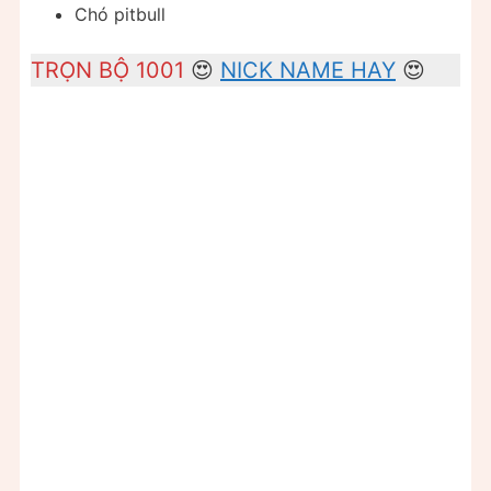
Chó pitbull
TRỌN BỘ 1001
😍
NICK NAME HAY
😍