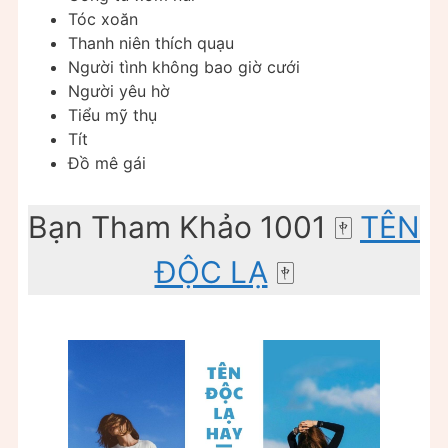
Tóc xoăn
Thanh niên thích quạu
Người tình không bao giờ cưới
Người yêu hờ
Tiểu mỹ thụ
Tít
Đồ mê gái
Bạn Tham Khảo 1001 ️🀄️
TÊN
ĐỘC LẠ
️🀄️