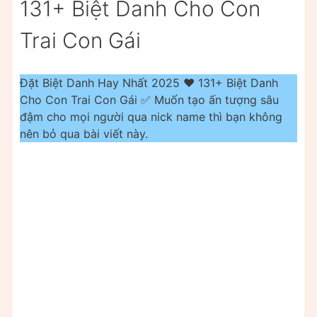
131+ Biệt Danh Cho Con
Trai Con Gái
Đặt Biệt Danh Hay Nhất 2025 ❤️ 131+ Biệt Danh
Cho Con Trai Con Gái ✅ Muốn tạo ấn tượng sâu
đậm cho mọi người qua nick name thì bạn không
nên bỏ qua bài viết này.