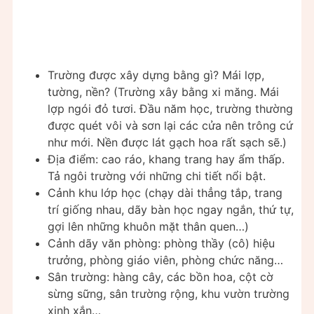
Trường được xây dựng bằng gì? Mái lợp,
tường, nền? (Trường xây bằng xi măng. Mái
lợp ngói đỏ tươi. Đầu năm học, trường thường
được quét vôi và sơn lại các cửa nên trông cứ
như mới. Nền được lát gạch hoa rất sạch sẽ.)
Địa điểm: cao ráo, khang trang hay ẩm thấp.
Tả ngôi trường với những chi tiết nổi bật.
Cảnh khu lớp học (chạy dài thẳng tắp, trang
trí giống nhau, dãy bàn học ngay ngắn, thứ tự,
gợi lên những khuôn mặt thân quen…)
Cảnh dãy văn phòng: phòng thầy (cô) hiệu
trưởng, phòng giáo viên, phòng chức năng…
Sân trường: hàng cây, các bồn hoa, cột cờ
sừng sững, sân trường rộng, khu vườn trường
xinh xắn…