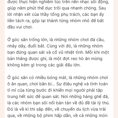
được thực hiện nghiêm túc trên nền nhạc sôi động,
giúp năm phút thể dục trôi qua nhanh chóng. Sau
lời nhận xét của thầy tổng phụ trách, các bạn ấy
liền tách ra, gộp lại thành từng nhóm nhỏ để bắt
đầu vui chơi.
Ở góc sân trống lớn, là những nhóm chơi đá cầu,
nhảy dây, đuổi bắt. Cùng với đó, là những nhóm
bạn đứng quan sát và cổ vũ nhiệt tình. Mỗi khi một
bàn thắng được ghi, là một đợt reo hò ăn mừng
không kém gì trong các giải đấu lớn.
Ở góc sân có nhiều bóng mát, là những nhóm chơi
ô ăn quan, chơi bắn bi… Sự điệu nghệ và tính toán
tỉ mỉ của từng bước đi khiến mọi người phải tập
trung hết sức để quan sát. Nơi những hàng ghế đá,
là các nhóm bạn sôi nổi bàn tán về đủ đề tài lý thú.
Đó là về kì thi sắp đến, về chuyến du lịch vừa trải
qua, về những bộ phim hấp dẫn, về cả những món