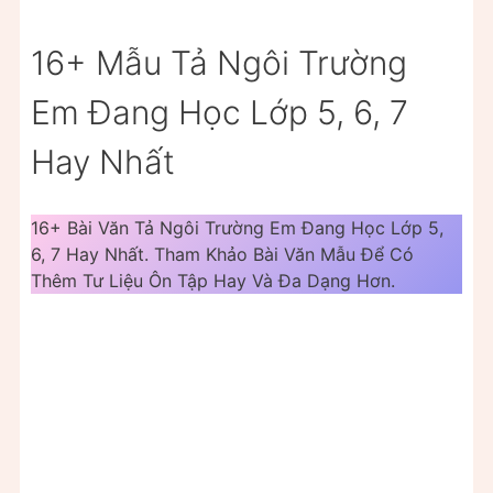
16+ Mẫu Tả Ngôi Trường
Em Đang Học Lớp 5, 6, 7
Hay Nhất
16+ Bài Văn Tả Ngôi Trường Em Đang Học Lớp 5,
6, 7 Hay Nhất. Tham Khảo Bài Văn Mẫu Để Có
Thêm Tư Liệu Ôn Tập Hay Và Đa Dạng Hơn.