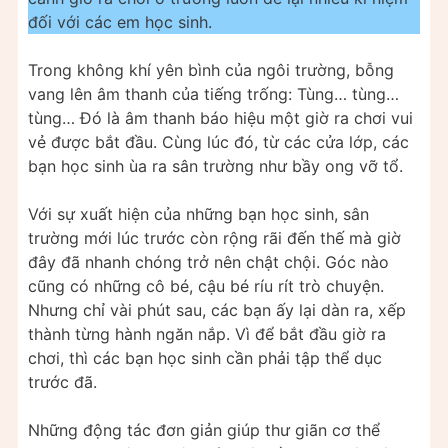
đối với các em học sinh.
Trong không khí yên bình của ngôi trường, bỗng
vang lên âm thanh của tiếng trống: Tùng… tùng…
tùng… Đó là âm thanh báo hiệu một giờ ra chơi vui
vẻ được bắt đầu. Cùng lúc đó, từ các cửa lớp, các
bạn học sinh ùa ra sân trường như bầy ong vỡ tổ.
Với sự xuất hiện của những bạn học sinh, sân
trường mới lúc trước còn rộng rãi đến thế mà giờ
đây đã nhanh chóng trở nên chật chội. Góc nào
cũng có những cô bé, cậu bé ríu rít trò chuyện.
Nhưng chỉ vài phút sau, các bạn ấy lại dàn ra, xếp
thành từng hành ngăn nắp. Vì để bắt đầu giờ ra
chơi, thì các bạn học sinh cần phải tập thể dục
trước đã.
Những động tác đơn giản giúp thư giãn cơ thể