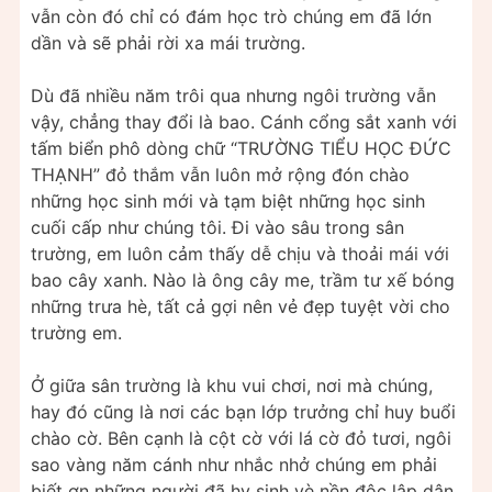
vẫn còn đó chỉ có đám học trò chúng em đã lớn
dần và sẽ phải rời xa mái trường.
Dù đã nhiều năm trôi qua nhưng ngôi trường vẫn
vậy, chẳng thay đổi là bao. Cánh cổng sắt xanh với
tấm biển phô dòng chữ “TRƯỜNG TIỂU HỌC ĐỨC
THẠNH” đỏ thắm vẫn luôn mở rộng đón chào
những học sinh mới và tạm biệt những học sinh
cuối cấp như chúng tôi. Đi vào sâu trong sân
trường, em luôn cảm thấy dễ chịu và thoải mái với
bao cây xanh. Nào là ông cây me, trầm tư xế bóng
những trưa hè, tất cả gợi nên vẻ đẹp tuyệt vời cho
trường em.
Ở giữa sân trường là khu vui chơi, nơi mà chúng,
hay đó cũng là nơi các bạn lớp trưởng chỉ huy buổi
chào cờ. Bên cạnh là cột cờ với lá cờ đỏ tươi, ngôi
sao vàng năm cánh như nhắc nhở chúng em phải
biết ơn những người đã hy sinh vè nền độc lập dân