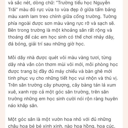
và sắc nét, dòng chữ: “Trường tiểu học Nguyễn
Trãi” màu đỏ rực vừa to vừa đẹp ở giữa tấm bảng
màu xanh lam treo chính giữa cổng trường. Tường
phía ngoài được sơn màu vàng rực rỡ và sạch sẽ.
Bên trong trường là một khoảng sân rất rộng và
thoáng để các em học sinh có thể chơi nhảy dây,
đá bóng, giải trí sau những giờ học.
Mỗi dãy nhà được quét vôi màu vàng tươi, từng
dãy nhà vẫn còn thơm mùi vôi mới, mỗi phòng học
được trang bị đầy đủ máy chiếu và bàn ghê mới
tinh phục vụ cho những tiết học vui nhộn và thú vị.
Trên sân trường cây phượng, cây bàng tán lá xum
xuê, xanh rợp cả một góc sân trường, trên sân
trường những em học sinh cười nói rộn ràng huyên
náo khắp sân.
Một góc sân là một vườn hoa nhỏ với đủ những
chậu hoa bé bé xinh xinh, nào hoa hồng, hoa cúc,