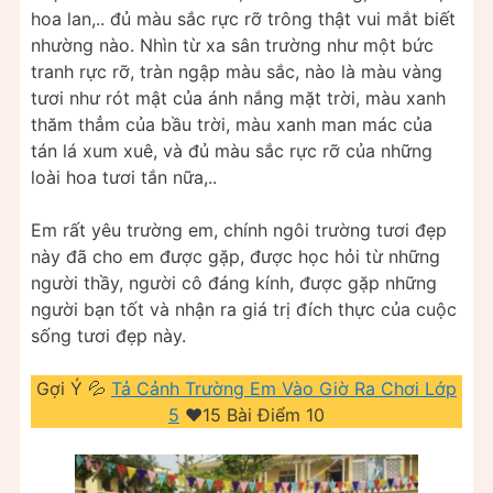
hoa lan,.. đủ màu sắc rực rỡ trông thật vui mắt biết
nhường nào. Nhìn từ xa sân trường như một bức
tranh rực rỡ, tràn ngập màu sắc, nào là màu vàng
tươi như rót mật của ánh nắng mặt trời, màu xanh
thăm thẳm của bầu trời, màu xanh man mác của
tán lá xum xuê, và đủ màu sắc rực rỡ của những
loài hoa tươi tắn nữa,..
Em rất yêu trường em, chính ngôi trường tươi đẹp
này đã cho em được gặp, được học hỏi từ những
người thầy, người cô đáng kính, được gặp những
người bạn tốt và nhận ra giá trị đích thực của cuộc
sống tươi đẹp này.
Gợi Ý 💦
Tả Cảnh Trường Em Vào Giờ Ra Chơi Lớp
5
❤️️15 Bài Điểm 10