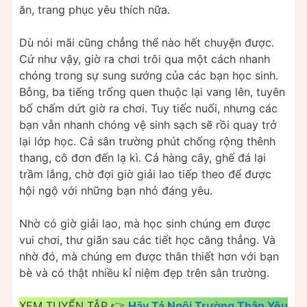
ăn, trang phục yêu thích nữa.
Dù nói mãi cũng chẳng thể nào hết chuyện được.
Cứ như vậy, giờ ra chơi trôi qua một cách nhanh
chóng trong sự sung sướng của các bạn học sinh.
Bỗng, ba tiếng trống quen thuộc lại vang lên, tuyên
bố chấm dứt giờ ra chơi. Tuy tiếc nuối, nhưng các
bạn vẫn nhanh chóng vệ sinh sạch sẽ rồi quay trở
lại lớp học. Cả sân trường phút chống rộng thênh
thang, cô đơn đến lạ kì. Cả hàng cây, ghế đá lại
trầm lắng, chờ đợi giờ giải lao tiếp theo để được
hội ngộ với những bạn nhỏ đáng yêu.
Nhờ có giờ giải lao, mà học sinh chúng em được
vui chơi, thư giãn sau các tiết học căng thẳng. Và
nhờ đó, mà chúng em được thân thiết hơn với bạn
bè và có thật nhiều kỉ niệm đẹp trên sân trường.
XEM TUYỂN TẬP 👉
Hãy Tả Ngôi Trường Thân Yêu