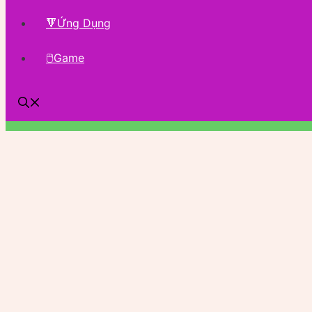
🔻Ứng Dụng
🖱Game