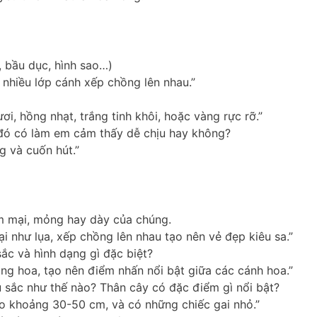
, bầu dục, hình sao…)
i nhiều lớp cánh xếp chồng lên nhau.”
i, hồng nhạt, trắng tinh khôi, hoặc vàng rực rỡ.”
đó có làm em cảm thấy dễ chịu hay không?
g và cuốn hút.”
m mại, mỏng hay dày của chúng.
như lụa, xếp chồng lên nhau tạo nên vẻ đẹp kiêu sa.”
c và hình dạng gì đặc biệt?
ng hoa, tạo nên điểm nhấn nổi bật giữa các cánh hoa.”
 sắc như thế nào? Thân cây có đặc điểm gì nổi bật?
o khoảng 30-50 cm, và có những chiếc gai nhỏ.”