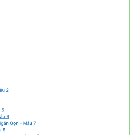
ẫu 2
 5
Mẫu 6
Ngắn Gọn – Mẫu 7
u 8