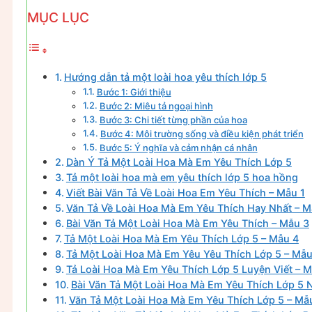
MỤC LỤC
Hướng dẫn tả một loài hoa yêu thích lớp 5
Bước 1: Giới thiệu
Bước 2: Miêu tả ngoại hình
Bước 3: Chi tiết từng phần của hoa
Bước 4: Môi trường sống và điều kiện phát triển
Bước 5: Ý nghĩa và cảm nhận cá nhân
Dàn Ý Tả Một Loài Hoa Mà Em Yêu Thích Lớp 5
Tả một loài hoa mà em yêu thích lớp 5 hoa hồng
Viết Bài Văn Tả Về Loài Hoa Em Yêu Thích – Mẫu 1
Văn Tả Về Loài Hoa Mà Em Yêu Thích Hay Nhất – M
Bài Văn Tả Một Loài Hoa Mà Em Yêu Thích – Mẫu 3
Tả Một Loài Hoa Mà Em Yêu Thích Lớp 5 – Mẫu 4
Tả Một Loài Hoa Mà Em Yêu Yêu Thích Lớp 5 – Mẫu
Tả Loài Hoa Mà Em Yêu Thích Lớp 5 Luyện Viết – 
Bài Văn Tả Một Loài Hoa Mà Em Yêu Thích Lớp 5 
Văn Tả Một Loài Hoa Mà Em Yêu Thích Lớp 5 – Mẫ