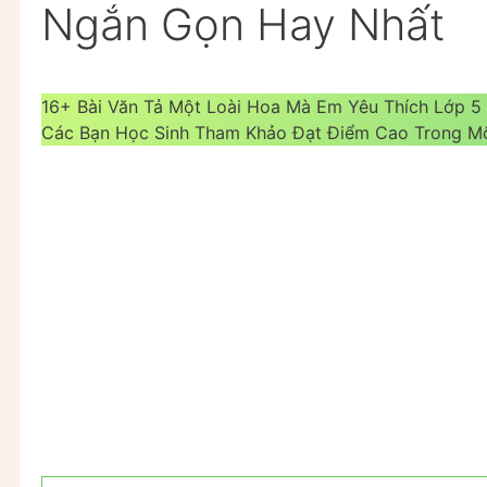
Ngắn Gọn Hay Nhất
16+ Bài Văn Tả Một Loài Hoa Mà Em Yêu Thích Lớp 5
Các Bạn Học Sinh Tham Khảo Đạt Điểm Cao Trong M