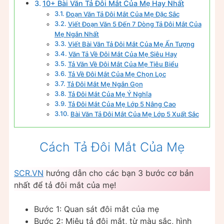
10+ Bài Văn Tả Đôi Mắt Của Mẹ Hay Nhất
Đoạn Văn Tả Đôi Mắt Của Mẹ Đặc Sắc
Viết Đoạn Văn 5 Đến 7 Dòng Tả Đôi Mắt Của
Mẹ Ngắn Nhất
Viết Bài Văn Tả Đôi Mắt Của Mẹ Ấn Tượng
Văn Tả Về Đôi Mắt Của Mẹ Siêu Hay
Tả Văn Về Đôi Mắt Của Mẹ Tiêu Biểu
Tả Về Đôi Mắt Của Mẹ Chọn Lọc
Tả Đôi Mắt Mẹ Ngắn Gọn
Tả Đôi Mắt Của Mẹ Ý Nghĩa
Tả Đôi Mắt Của Mẹ Lớp 5 Nâng Cao
Bài Văn Tả Đôi Mắt Của Mẹ Lớp 5 Xuất Sắc
Cách Tả Đôi Mắt Của Mẹ
SCR.VN
hướng dẫn cho các bạn 3 bước cơ bản
nhất để tả đôi mắt của mẹ!
Bước 1: Quan sát đôi mắt của mẹ
Bước 2: Miêu tả đôi mắt, từ màu sắc, hình