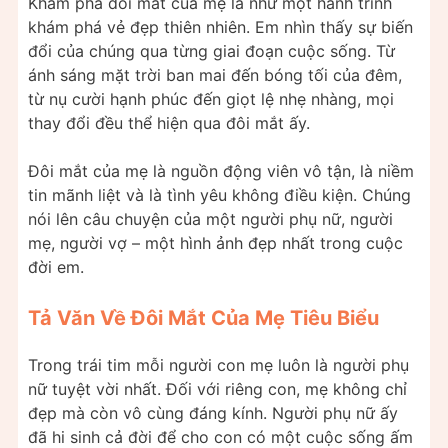
Khám phá đôi mắt của mẹ là như một hành trình
khám phá vẻ đẹp thiên nhiên. Em nhìn thấy sự biến
đổi của chúng qua từng giai đoạn cuộc sống. Từ
ánh sáng mặt trời ban mai đến bóng tối của đêm,
từ nụ cười hạnh phúc đến giọt lệ nhẹ nhàng, mọi
thay đổi đều thể hiện qua đôi mắt ấy.
Đôi mắt của mẹ là nguồn động viên vô tận, là niềm
tin mãnh liệt và là tình yêu không điều kiện. Chúng
nói lên câu chuyện của một người phụ nữ, người
mẹ, người vợ – một hình ảnh đẹp nhất trong cuộc
đời em.
Tả Văn Về Đôi Mắt Của Mẹ Tiêu Biểu
Trong trái tim mỗi người con mẹ luôn là người phụ
nữ tuyệt vời nhất. Đối với riêng con, mẹ không chỉ
đẹp mà còn vô cùng đáng kính. Người phụ nữ ấy
đã hi sinh cả đời để cho con có một cuộc sống ấm