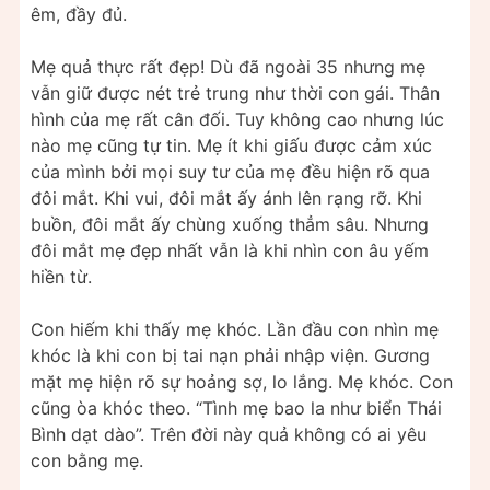
êm, đầy đủ.
Mẹ quả thực rất đẹp! Dù đã ngoài 35 nhưng mẹ
vẫn giữ được nét trẻ trung như thời con gái. Thân
hình của mẹ rất cân đối. Tuy không cao nhưng lúc
nào mẹ cũng tự tin. Mẹ ít khi giấu được cảm xúc
của mình bởi mọi suy tư của mẹ đều hiện rõ qua
đôi mắt. Khi vui, đôi mắt ấy ánh lên rạng rỡ. Khi
buồn, đôi mắt ấy chùng xuống thẳm sâu. Nhưng
đôi mắt mẹ đẹp nhất vẫn là khi nhìn con âu yếm
hiền từ.
Con hiếm khi thấy mẹ khóc. Lần đầu con nhìn mẹ
khóc là khi con bị tai nạn phải nhập viện. Gương
mặt mẹ hiện rõ sự hoảng sợ, lo lắng. Mẹ khóc. Con
cũng òa khóc theo. “Tình mẹ bao la như biển Thái
Bình dạt dào”. Trên đời này quả không có ai yêu
con bằng mẹ.