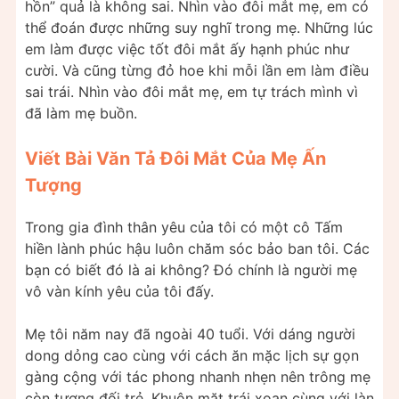
hồn” quả là không sai. Nhìn vào đôi mắt mẹ, em có
thể đoán được những suy nghĩ trong mẹ. Những lúc
em làm được việc tốt đôi mắt ấy hạnh phúc như
cười. Và cũng từng đỏ hoe khi mỗi lần em làm điều
sai trái. Nhìn vào đôi mắt mẹ, em tự trách mình vì
đã làm mẹ buồn.
Viết Bài Văn Tả Đôi Mắt Của Mẹ Ấn
Tượng
Trong gia đình thân yêu của tôi có một cô Tấm
hiền lành phúc hậu luôn chăm sóc bảo ban tôi. Các
bạn có biết đó là ai không? Đó chính là người mẹ
vô vàn kính yêu của tôi đấy.
Mẹ tôi năm nay đã ngoài 40 tuổi. Với dáng người
dong dỏng cao cùng với cách ăn mặc lịch sự gọn
gàng cộng với tác phong nhanh nhẹn nên trông mẹ
còn tương đối trẻ. Khuôn mặt trái xoan cùng với làn