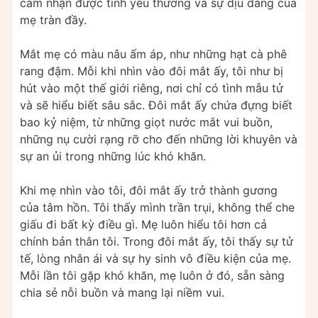
cảm nhận được tình yêu thương và sự dịu dàng của
mẹ tràn đầy.
Mắt mẹ có màu nâu ấm áp, như những hạt cà phê
rang đậm. Mỗi khi nhìn vào đôi mắt ấy, tôi như bị
hút vào một thế giới riêng, nơi chỉ có tình mẫu tử
và sẽ hiểu biết sâu sắc. Đôi mắt ấy chứa đựng biết
bao kỷ niệm, từ những giọt nước mắt vui buồn,
những nụ cười rạng rỡ cho đến những lời khuyên và
sự an ủi trong những lúc khó khăn.
Khi mẹ nhìn vào tôi, đôi mắt ấy trở thành gương
của tâm hồn. Tôi thấy mình trần trụi, không thể che
giấu đi bất kỳ điều gì. Mẹ luôn hiểu tôi hơn cả
chính bản thân tôi. Trong đôi mắt ấy, tôi thấy sự tử
tế, lòng nhân ái và sự hy sinh vô điều kiện của mẹ.
Mỗi lần tôi gặp khó khăn, mẹ luôn ở đó, sẵn sàng
chia sẻ nỗi buồn và mang lại niềm vui.