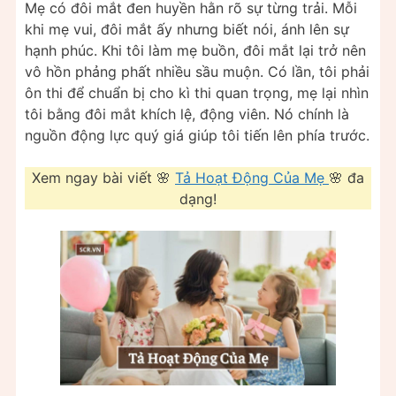
Mẹ có đôi mắt đen huyền hằn rõ sự từng trải. Mỗi
khi mẹ vui, đôi mắt ấy nhưng biết nói, ánh lên sự
hạnh phúc. Khi tôi làm mẹ buồn, đôi mắt lại trở nên
vô hồn phảng phất nhiều sầu muộn. Có lần, tôi phải
ôn thi để chuẩn bị cho kì thi quan trọng, mẹ lại nhìn
tôi bằng đôi mắt khích lệ, động viên. Nó chính là
nguồn động lực quý giá giúp tôi tiến lên phía trước.
Xem ngay bài viết 🌸
Tả Hoạt Động Của Mẹ
🌸 đa
dạng!