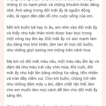
những kí ức hạnh phúc và những khoảnh khắc đáng
nhớ. Ánh sáng trong đôi mắt ấy là nguồn động
viên, là ngọn đèn dẫn lối cho cuộc sống của em.
Mỗi khi buồn bã hay lo âu, em nhìn vào đôi mắt ấy
và thấy như bản thân mình được bao bọc trong
một vòng tay ấm áp. Đôi mắt ấy có sức mạnh làm
dịu dàng mọi khó khăn, làm tan đi mọi nỗi buồn,
như những giọt sương mơ mộng trên cánh hoa.
Mẹ em có đôi mắt màu nâu, một màu nâu ấm áp và
đậm đà như màu trái cây chín mùa. Khi cười, đôi
mắt ấy như bật lên bằng những tia nắng, hồn nhiên
và tràn đầy niềm vui. Còn khi buồn, chúng trở nên
như những đám mây u ám, đậm chất tận thế, làm
cho em muốn làm mọi cách để làm cho đôi mắt ấy
sáng lên.