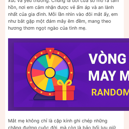
xúc và yêu thương. Chúng là đôi cửa sổ mở ra tâm
hồn, nơi em cảm nhận được vẻ ấm áp và an lành
nhất của gia đình. Mỗi lần nhìn vào đôi mắt ấy, em
như bắt gặp một đám mây êm đềm, mang theo
hương thơm ngọt ngào của tình mẹ.
Mắt mẹ không chỉ là cặp kính ghi chép những
chặng đường cuộc đời, mà còn là bảo bối lưu giữ