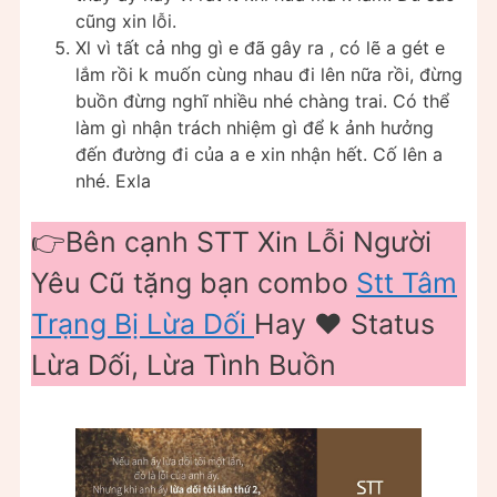
cũng xin lỗi.
Xl vì tất cả nhg gì e đã gây ra , có lẽ a gét e
lắm rồi k muốn cùng nhau đi lên nữa rồi, đừng
buồn đừng nghĩ nhiều nhé chàng trai. Có thể
làm gì nhận trách nhiệm gì để k ảnh hưởng
đến đường đi của a e xin nhận hết. Cố lên a
nhé. Exla
👉Bên cạnh STT Xin Lỗi Người
Yêu Cũ tặng bạn combo
Stt Tâm
Trạng Bị Lừa Dối
Hay ❤️️ Status
Lừa Dối, Lừa Tình Buồn