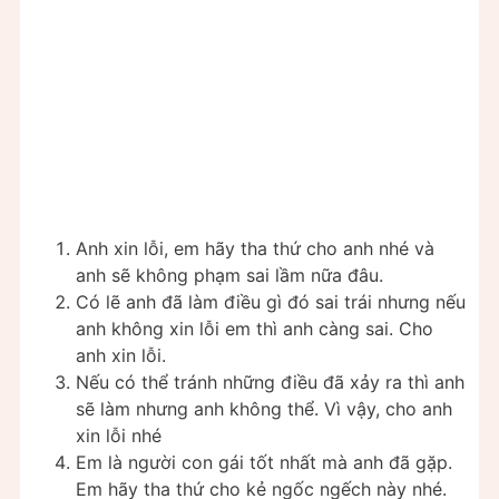
Anh xin lỗi, em hãy tha thứ cho anh nhé và
anh sẽ không phạm sai lầm nữa đâu.
Có lẽ anh đã làm điều gì đó sai trái nhưng nếu
anh không xin lỗi em thì anh càng sai. Cho
anh xin lỗi.
Nếu có thể tránh những điều đã xảy ra thì anh
sẽ làm nhưng anh không thể. Vì vậy, cho anh
xin lỗi nhé
Em là người con gái tốt nhất mà anh đã gặp.
Em hãy tha thứ cho kẻ ngốc ngếch này nhé.