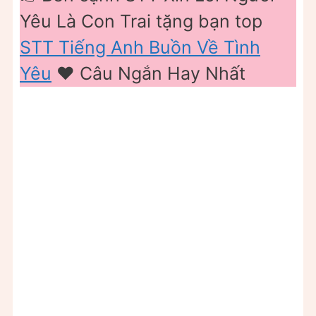
Yêu Là Con Trai tặng bạn top
STT Tiếng Anh Buồn Về Tình
Yêu
❤️️ Câu Ngắn Hay Nhất