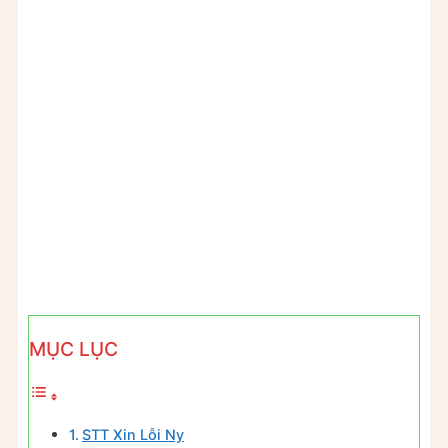
MỤC LỤC
STT Xin Lỗi Ny