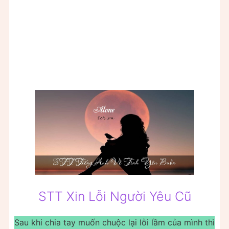
STT Xin Lỗi Người Yêu Cũ
Sau khi chia tay muốn chuộc lại lỗi lầm của mình thì