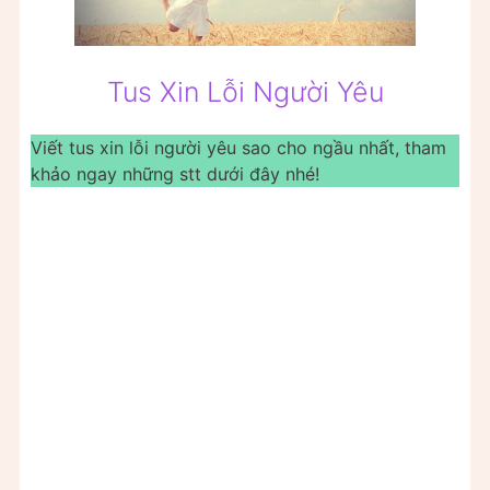
Tus Xin Lỗi Người Yêu
Viết tus xin lỗi người yêu sao cho ngầu nhất, tham
khảo ngay những stt dưới đây nhé!