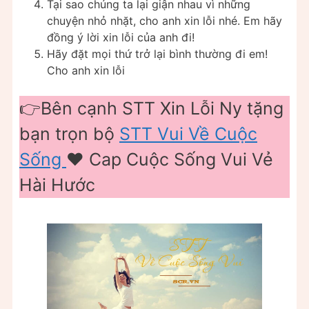
Tại sao chúng ta lại giận nhau vì những
chuyện nhỏ nhặt, cho anh xin lỗi nhé. Em hãy
đồng ý lời xin lỗi của anh đi!
Hãy đặt mọi thứ trở lại bình thường đi em!
Cho anh xin lỗi
👉Bên cạnh STT Xin Lỗi Ny tặng
bạn trọn bộ
STT Vui Về Cuộc
Sống
❤️️ Cap Cuộc Sống Vui Vẻ
Hài Hước