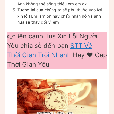
Anh không thể sống thiếu em em ak
Tương lai của chúng ta sẽ phụ thuộc vào lời
xin lỗi! Em làm ơn hãy chấp nhận nó và anh
hứa sẽ thay đổi vì em
👉Bên cạnh Tus Xin Lỗi Người
Yêu chia sẻ đến bạn
STT Về
Thời Gian Trôi Nhanh
Hay ❤️️ Cap
Thời Gian Yêu