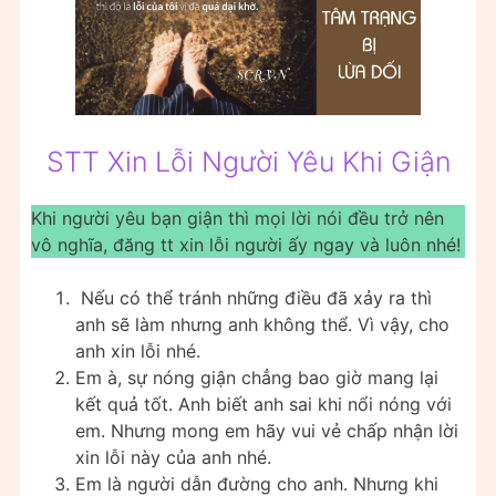
STT Xin Lỗi Người Yêu Khi Giận
Khi người yêu bạn giận thì mọi lời nói đều trở nên
vô nghĩa, đăng tt xin lỗi người ấy ngay và luôn nhé!
Nếu có thể tránh những điều đã xảy ra thì
anh sẽ làm nhưng anh không thể. Vì vậy, cho
anh xin lỗi nhé.
Em à, sự nóng giận chẳng bao giờ mang lại
kết quả tốt. Anh biết anh sai khi nổi nóng với
em. Nhưng mong em hãy vui vẻ chấp nhận lời
xin lỗi này của anh nhé.
Em là người dẫn đường cho anh. Nhưng khi