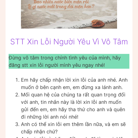
STT Xin Lỗi Người Yêu Vì Vô Tâm
Đừng vô tâm trong chính tình yêu của mình, hãy
đăng stt xin lỗi người mình yêu ngay nhé!
Em hãy chấp nhận lời xin lỗi của anh nhé. Anh
muốn ở bên cạnh em, em đừng xa lánh anh.
Mối quan hệ của chúng ta rất quan trọng đối
với anh, tin nhắn này là lời xin lỗi anh muốn
gửi đến em, em hãy tha thứ cho anh và quên
đi những lời anh nói nhé!
Anh có thể xin lỗi em thêm lần nữa, và em sẽ
chấp nhận chứ?