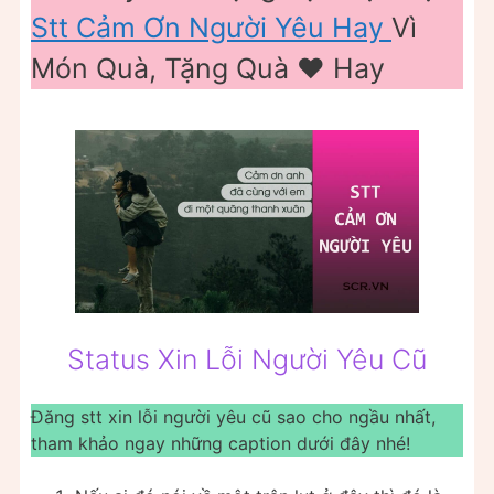
Stt Cảm Ơn Người Yêu Hay
Vì
Món Quà, Tặng Quà ❤️ Hay
Status Xin Lỗi Người Yêu Cũ
Đăng stt xin lỗi người yêu cũ sao cho ngầu nhất,
tham khảo ngay những caption dưới đây nhé!