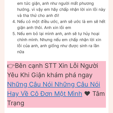
em tức giận, anh như người mất phương
hướng. vì vậy em hãy chấp nhận lời xin lỗi này
và tha thứ cho anh đi!
Nếu có một điều ước, anh sẽ ước là em sẽ hết
giận anh thôi. Anh xin lỗi em
Nếu em bỏ lại mình anh, anh sẽ tự hủy hoại
chính mình. Nhưng nếu em chấp nhận lời xin
lỗi của anh, anh giống như được sinh ra lần
nữa
👉Bên cạnh STT Xin Lỗi Người
Yêu Khi Giận khám phá ngay
Những Câu Nói Những Câu Nói
Hay Về Cô Đơn Một Mình
❤️ Tâm
Trạng