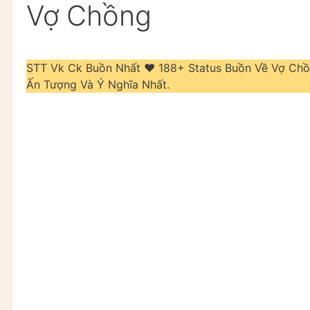
Vợ Chồng
STT Vk Ck Buồn Nhất ❤️️ 188+ Status Buồn Về Vợ C
Ấn Tượng Và Ý Nghĩa Nhất.