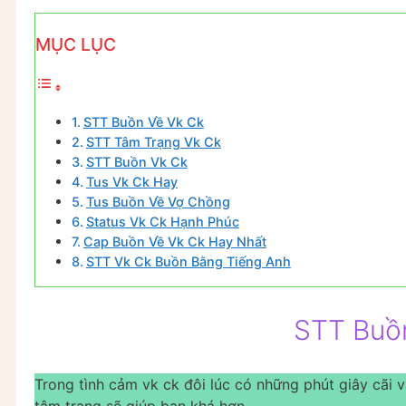
MỤC LỤC
STT Buồn Về Vk Ck
STT Tâm Trạng Vk Ck
STT Buồn Vk Ck
Tus Vk Ck Hay
Tus Buồn Về Vợ Chồng
Status Vk Ck Hạnh Phúc
Cap Buồn Về Vk Ck Hay Nhất
STT Vk Ck Buồn Bằng Tiếng Anh
STT Buồ
Trong tình cảm vk ck đôi lúc có những phút giây cãi v
tâm trạng sẽ giúp bạn khá hơn.