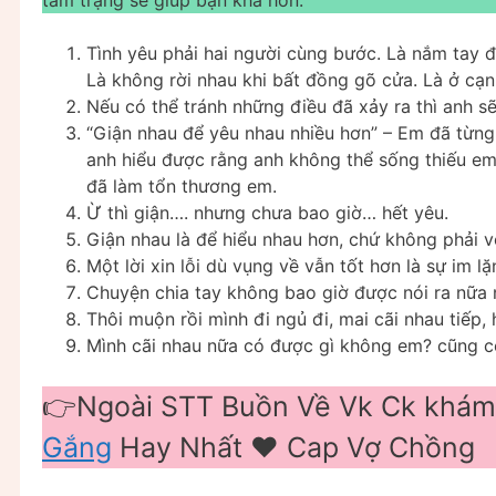
Tình yêu phải hai người cùng bước. Là nắm tay 
Là không rời nhau khi bất đồng gõ cửa. Là ở cạ
Nếu có thể tránh những điều đã xảy ra thì anh sẽ
“Giận nhau để yêu nhau nhiều hơn” – Em đã từng
anh hiểu được rằng anh không thể sống thiếu em,
đã làm tổn thương em.
Ừ thì giận…. nhưng chưa bao giờ… hết yêu.
Giận nhau là để hiểu nhau hơn, chứ không phải v
Một lời xin lỗi dù vụng về vẫn tốt hơn là sự im lặ
Chuyện chia tay không bao giờ được nói ra nữa 
Thôi muộn rồi mình đi ngủ đi, mai cãi nhau tiếp,
Mình cãi nhau nữa có được gì không em? cũng c
👉Ngoài STT Buồn Về Vk Ck khám
Gắng
Hay Nhất ❤️️ Cap Vợ Chồng