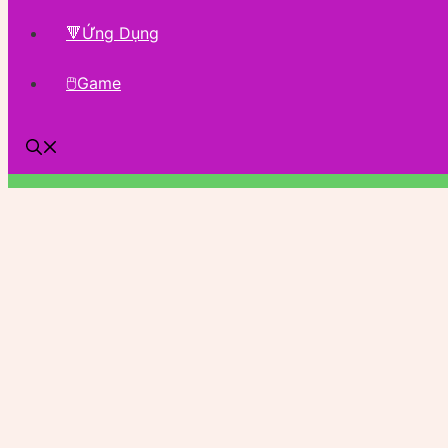
🔻Ứng Dụng
🖱Game