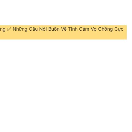
hồng ✅ Những Câu Nói Buồn Về Tình Cảm Vợ Chồng Cực