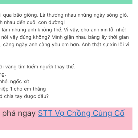
đi qua bão giông. Là thương nhau những ngày sóng gió.
nh nhau đến cuối con đường!
 làm nhưng anh không thể. Vì vậy, cho anh xin lỗi nhé!
 nói vậy đúng không? Mình giận nhau bằng ấy thời gian
 càng ngày anh càng yêu em hơn. Anh thật sự xin lỗi vì
ội vàng tìm kiếm người thay thế.
ng.
nhé, ngốc xít
 hiệp 1 cho em thắng
ó chia tay được đâu?
 phá ngay
STT Vợ Chồng Cùng Cố