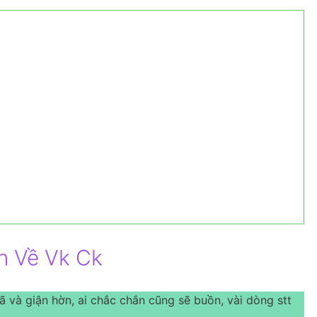
n Về Vk Ck
ã và giận hờn, ai chắc chắn cũng sẽ buồn, vài dòng stt