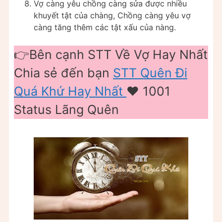
Vợ càng yêu chồng càng sửa được nhiều
khuyết tật của chàng, Chồng càng yêu vợ
càng tăng thêm các tật xấu của nàng.
👉Bên cạnh STT Về Vợ Hay Nhất
Chia sẻ đến bạn
STT Quên Đi
Quá Khứ Hay Nhất
❤️️ 1001
Status Lãng Quên