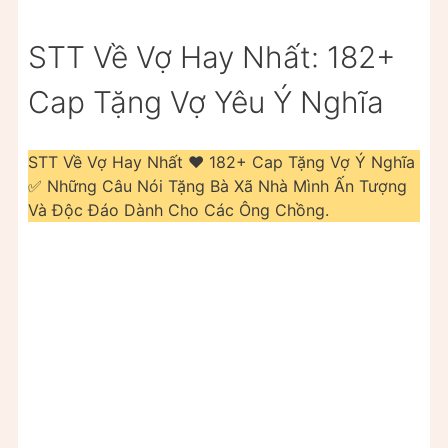
STT Về Vợ Hay Nhất: 182+
Cap Tặng Vợ Yêu Ý Nghĩa
STT Về Vợ Hay Nhất ❤️️ 182+ Cap Tặng Vợ Ý Nghĩa
✅ Những Câu Nói Tặng Bà Xã Nhà Mình Ấn Tượng
Và Độc Đáo Dành Cho Các Ông Chồng.