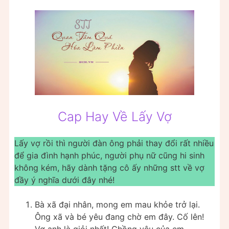
Cap Hay Về Lấy Vợ
Lấy vợ rồi thì người đàn ông phải thay đổi rất nhiều
để gia đình hạnh phúc, người phụ nữ cũng hi sinh
không kém, hãy dành tặng cô ấy những stt về vợ
đầy ý nghĩa dưới đây nhé!
Bà xã đại nhân, mong em mau khỏe trở lại.
Ông xã và bé yêu đang chờ em đây. Cố lên!
Vợ anh là giỏi nhất! Chồng yêu của em.