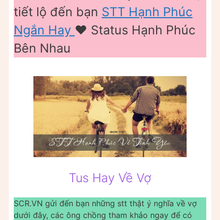
tiết lộ đến bạn
STT Hạnh Phúc
Ngắn Hay
❤️️ Status Hạnh Phúc
Bên Nhau
Tus Hay Về Vợ
SCR.VN gửi đến bạn những stt thật ý nghĩa về vợ
dưới đây, các ông chồng tham khảo ngay để có