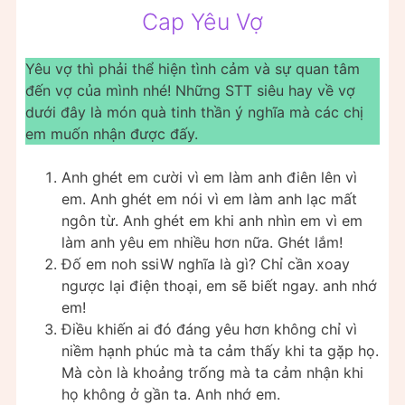
Cap Yêu Vợ
Yêu vợ thì phải thể hiện tình cảm và sự quan tâm
đến vợ của mình nhé! Những STT siêu hay về vợ
dưới đây là món quà tinh thần ý nghĩa mà các chị
em muốn nhận được đấy.
Anh ghét em cười vì em làm anh điên lên vì
em. Anh ghét em nói vì em làm anh lạc mất
ngôn từ. Anh ghét em khi anh nhìn em vì em
làm anh yêu em nhiều hơn nữa. Ghét lắm!
Đố em noh ssiW nghĩa là gì? Chỉ cần xoay
ngược lại điện thoại, em sẽ biết ngay. anh nhớ
em!
Điều khiến ai đó đáng yêu hơn không chỉ vì
niềm hạnh phúc mà ta cảm thấy khi ta gặp họ.
Mà còn là khoảng trống mà ta cảm nhận khi
họ không ở gần ta. Anh nhớ em.