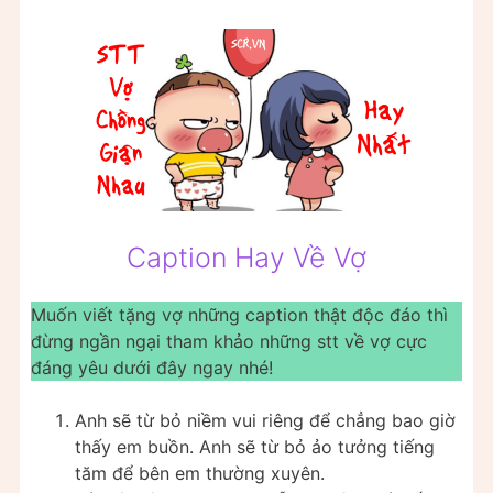
Caption Hay Về Vợ
Muốn viết tặng vợ những caption thật độc đáo thì
đừng ngần ngại tham khảo những stt về vợ cực
đáng yêu dưới đây ngay nhé!
Anh sẽ từ bỏ niềm vui riêng để chẳng bao giờ
thấy em buồn. Anh sẽ từ bỏ ảo tưởng tiếng
tăm để bên em thường xuyên.