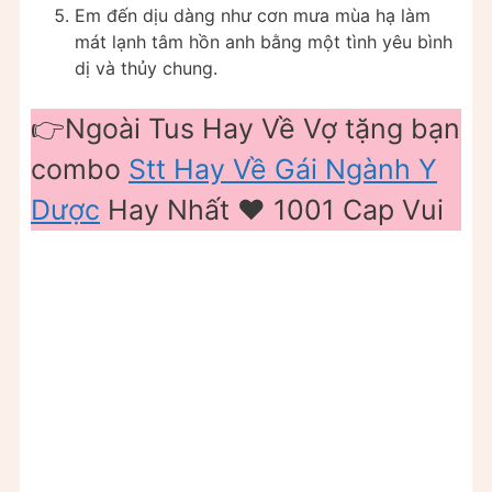
Em đến dịu dàng như cơn mưa mùa hạ làm
mát lạnh tâm hồn anh bằng một tình yêu bình
dị và thủy chung.
👉Ngoài Tus Hay Về Vợ tặng bạn
combo
Stt Hay Về Gái Ngành Y
Dược
Hay Nhất ❤️️ 1001 Cap Vui