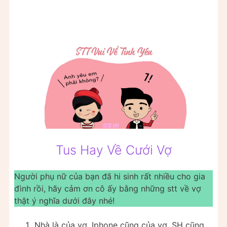
Tus Hay Về Cưới Vợ
Người phụ nữ của bạn đã hi sinh rất nhiều cho gia
đình rồi, hãy cảm ơn cô ấy bằng những stt về vợ
thật ý nghĩa dưới đây nhé!
Nhà là của vợ, Iphone cũng của vợ, SH cũng