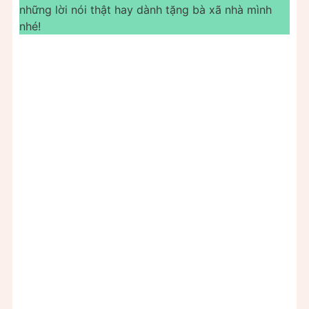
những lời nói thật hay dành tặng bà xã nhà mình
nhé!