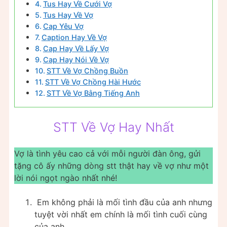
Tus Hay Về Cưới Vợ
Tus Hay Về Vợ
Cap Yêu Vợ
Caption Hay Về Vợ
Cap Hay Về Lấy Vợ
Cap Hay Nói Về Vợ
STT Về Vợ Chồng Buồn
STT Về Vợ Chồng Hài Hước
STT Về Vợ Bằng Tiếng Anh
STT Về Vợ Hay Nhất
Vợ là tình yêu cao cả với mỗi người đàn ông, gửi
tặng cô ấy những dòng stt thật hay về vợ như một
lời nói ngọt ngào nhất nhé!
Em không phải là mối tình đầu của anh nhưng
tuyệt vời nhất em chính là mối tình cuối cùng
của anh