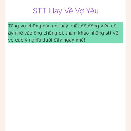
STT Hay Về Vợ Yêu
Tặng vợ những câu nói hay nhất để động viên cô
ấy nhé các ông chồng ơi, tham khảo những stt về
vợ cực ý nghĩa dưới đây ngay nhé!