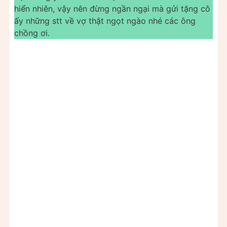
hiển nhiên, vậy nên đừng ngần ngại mà gửi tặng cô
ấy những stt về vợ thật ngọt ngào nhé các ông
chồng ơi.