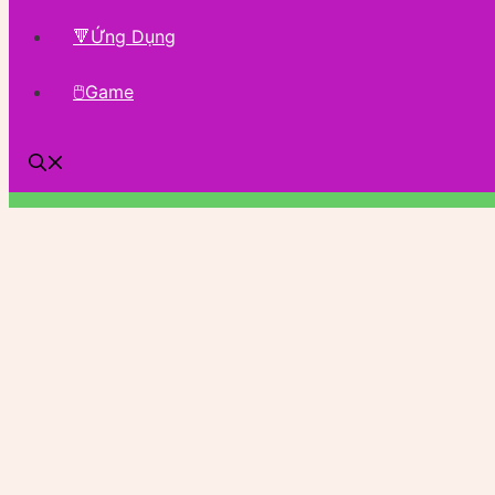
🔻Ứng Dụng
🖱Game