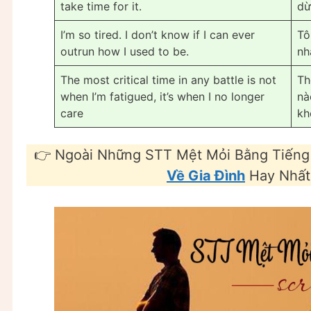
take time for it.
dừ
I’m so tired. I don’t know if I can ever
Tô
outrun how I used to be.
nh
The most critical time in any battle is not
Th
when I’m fatigued, it’s when I no longer
nà
care
kh
👉 Ngoài Những STT Mệt Mỏi Bằng Tiếng
Về Gia Đình
Hay Nhất 