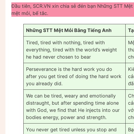
Đầu tiên, SCR.VN xin chia sẻ đén bạn Những STT Mệt
mệt mỏi, bế tắc.
Những STT Mệt Mỏi Bằng Tiếng Anh
Tạ
Tired, tired with nothing, tired with
Mệ
everything, tired with the world’s weight
th
he had never chosen to bear
ch
Perseverance is the hard work you do
Ki
after you get tired of doing the hard work
cả
you already did.
đã
We can be tired, weary and emotionally
Ch
distraught, but after spending time alone
cả
with God, we find that He injects into our
vớ
bodies energy, power and strength.
ch
You never get tired unless you stop and
Bạ