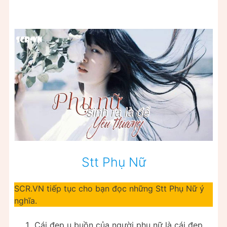
Stt Phụ Nữ
SCR.VN tiếp tục cho bạn đọc những Stt Phụ Nữ ý
nghĩa.
Cái đẹp u buồn của người phụ nữ là cái đẹp