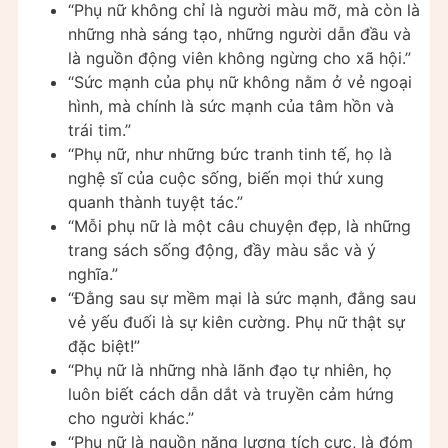
“Phụ nữ không chỉ là người màu mỡ, mà còn là
những nhà sáng tạo, những người dẫn đầu và
là nguồn động viên không ngừng cho xã hội.”
“Sức mạnh của phụ nữ không nằm ở vẻ ngoại
hình, mà chính là sức mạnh của tâm hồn và
trái tim.”
“Phụ nữ, như những bức tranh tinh tế, họ là
nghệ sĩ của cuộc sống, biến mọi thứ xung
quanh thành tuyệt tác.”
“Mỗi phụ nữ là một câu chuyện đẹp, là những
trang sách sống động, đầy màu sắc và ý
nghĩa.”
“Đằng sau sự mềm mại là sức mạnh, đằng sau
vẻ yếu đuối là sự kiên cường. Phụ nữ thật sự
đặc biệt!”
“Phụ nữ là những nhà lãnh đạo tự nhiên, họ
luôn biết cách dẫn dắt và truyền cảm hứng
cho người khác.”
“Phụ nữ là nguồn năng lượng tích cực, là đóm