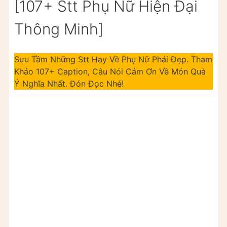
[107+ Stt Phụ Nữ Hiện Đại
Thông Minh]
Sưu Tầm Những Stt Hay Về Phụ Nữ Phái Đẹp. Tham
Khảo 107+ Caption, Câu Nói Cảm Ơn Về Món Quà
Ý Nghĩa Nhất. Đón Đọc Nhé!