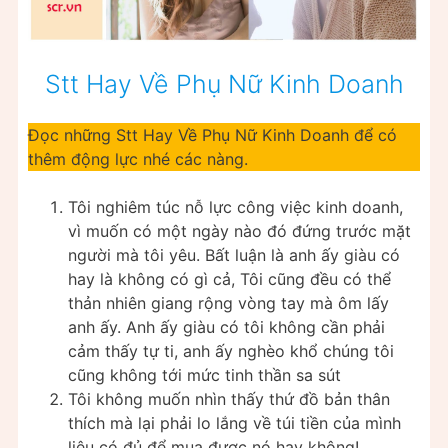
Stt Hay Về Phụ Nữ Kinh Doanh
Đọc những Stt Hay Về Phụ Nữ Kinh Doanh để có
thêm động lực nhé các nàng.
Tôi nghiêm túc nỗ lực công việc kinh doanh,
vì muốn có một ngày nào đó đứng trước mặt
người mà tôi yêu. Bất luận là anh ấy giàu có
hay là không có gì cả, Tôi cũng đều có thể
thản nhiên giang rộng vòng tay mà ôm lấy
anh ấy. Anh ấy giàu có tôi không cần phải
cảm thấy tự ti, anh ấy nghèo khổ chúng tôi
cũng không tới mức tinh thần sa sút
Tôi không muốn nhìn thấy thứ đồ bản thân
thích mà lại phải lo lắng về túi tiền của mình
liệu có đủ để mua được nó hay không!