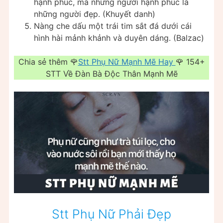
hạnh phúc, mà những người hạnh phúc là
những người đẹp. (Khuyết danh)
Nàng che dấu một trái tim sắt đá dưới cái
hình hài mảnh khảnh và duyên dáng. (Balzac)
Chia sẻ thêm 🌹
Stt Phụ Nữ Mạnh Mẽ Hay
🌹 154+
STT Về Đàn Bà Độc Thân Mạnh Mẽ
Stt Phụ Nữ Phải Đẹp