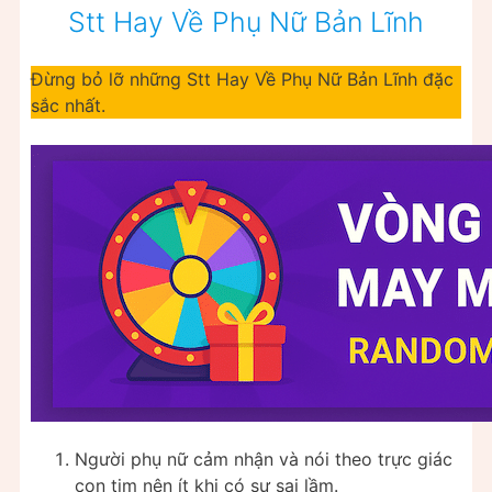
Stt Hay Về Phụ Nữ Bản Lĩnh
Đừng bỏ lỡ những Stt Hay Về Phụ Nữ Bản Lĩnh đặc
sắc nhất.
Người phụ nữ cảm nhận và nói theo trực giác
con tim nên ít khi có sự sai lầm.