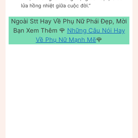
lửa hồng nhiệt giữa cuộc đời.”
Ngoài Stt Hay Về Phụ Nữ Phái Đẹp, Mời
Bạn Xem Thêm 🌹
Những Câu Nói Hay
Về Phụ Nữ Mạnh Mẽ
🌹