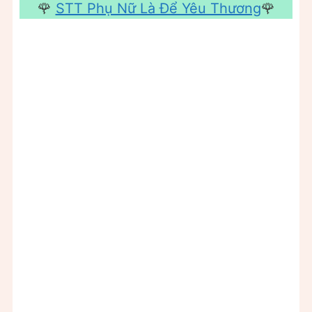
🌹
STT Phụ Nữ Là Để Yêu Thương
🌹