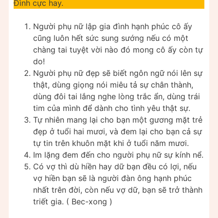
Đình cực hay.
Người phụ nữ lập gia đình hạnh phúc cô ấy
cũng luôn hết sức sung sướng nếu có một
chàng tai tuyệt vời nào đó mong cô ấy còn tự
do!
Người phụ nữ đẹp sẽ biết ngôn ngữ nói lên sự
thật, dùng giọng nói miêu tả sự chân thành,
dùng đôi tai lắng nghe lòng trắc ẩn, dùng trái
tim của mình để dành cho tình yêu thật sự.
Tự nhiên mang lại cho bạn một gương mặt trẻ
đẹp ở tuổi hai mươi, và đem lại cho bạn cả sự
tự tin trên khuôn mặt khi ở tuổi năm mươi.
Im lặng đem đến cho người phụ nữ sự kính nể.
Có vợ thì dù hiền hay dữ bạn đều có lợi, nếu
vợ hiền bạn sẽ là người đàn ông hạnh phúc
nhất trên đời, còn nếu vợ dữ, bạn sẽ trở thành
triết gia. ( Bec-xong )