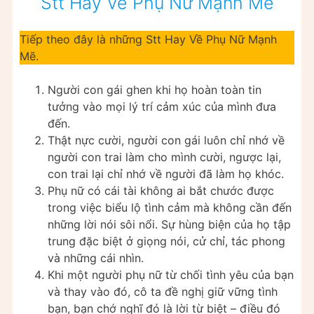
Stt Hay Về Phụ Nữ Mạnh Mẽ
Tiếp theo đây là những Stt Hay Về Phụ Nữ Mạnh
Mẽ.
Người con gái ghen khi họ hoàn toàn tin
tưởng vào mọi lý trí cảm xúc của mình đưa
đến.
Thật nực cười, người con gái luôn chỉ nhớ về
người con trai làm cho mình cười, ngược lại,
con trai lại chỉ nhớ về người đã làm họ khóc.
Phụ nữ có cái tài không ai bắt chước được
trong việc biểu lộ tình cảm mà không cần đến
những lời nói sôi nổi. Sự hùng biện của họ tập
trung đặc biệt ở giọng nói, cử chỉ, tác phong
và những cái nhìn.
Khi một người phụ nữ từ chối tình yêu của bạn
và thay vào đó, cô ta đề nghị giữ vững tình
bạn, bạn chớ nghĩ đó là lời từ biệt – điều đó