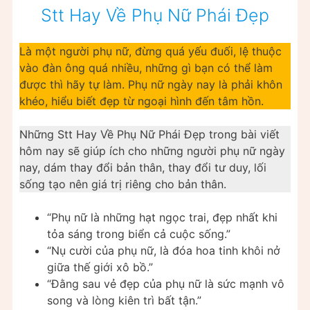
Stt Hay Về Phụ Nữ Phái Đẹp
Là một người phụ nữ, đừng quá yếu đuối, lệ thuộc
vào đàn ông quá nhiều, những gì bạn có thể làm
được thì hãy tự làm. Phụ nữ ngày nay là phải khôn
khéo, hiểu biết đẹp từ ngoại hình đến tâm hồn.
Những Stt Hay Về Phụ Nữ Phái Đẹp trong bài viết
hôm nay sẽ giúp ích cho những người phụ nữ ngày
nay, dám thay đổi bản thân, thay đổi tư duy, lối
sống tạo nên giá trị riêng cho bản thân.
“Phụ nữ là những hạt ngọc trai, đẹp nhất khi
tỏa sáng trong biển cả cuộc sống.”
“Nụ cười của phụ nữ, là đóa hoa tinh khôi nở
giữa thế giới xô bồ.”
“Đằng sau vẻ đẹp của phụ nữ là sức mạnh vô
song và lòng kiên trì bất tận.”