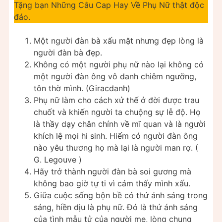
Tặng bạn Những Câu Cap Hay Về Phụ Nữ thật độc
đáo.
Một người đàn bà xấu mặt nhưng đẹp lòng là
người đàn bà đẹp.
Không có một người phụ nữ nào lại không có
một người đàn ông vô danh chiêm ngưỡng,
tôn thờ mình. (Giracdanh)
Phụ nữ làm cho cách xử thế ở đời được trau
chuốt và khiến người ta chuộng sự lễ độ. Họ
là thầy dạy chân chính về mĩ quan và là người
khích lệ mọi hi sinh. Hiếm có người đàn ông
nào yêu thương họ mà lại là người man rợ. (
G. Legouve )
Hãy trở thành người đàn bà soi gương mà
không bao giờ tự ti vì cảm thấy mình xấu.
Giữa cuộc sống bộn bề có thứ ánh sáng trong
sáng, hiền dịu là phụ nữ. Đó là thứ ánh sáng
của tình mẫu tử của người mẹ, lòng chung