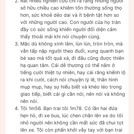
Rất nhiều nghiên cứu chỉ ra rằng những người
sở hữu chiều cao khiêm tốn thường sống thọ
hơn, sức khoẻ dẻo dai và ít bệnh tật hơn so
với những người cao. Con người của họ tràn
đầy có sức sống khiến người đối diện cảm
thấy thoải mái khi nói chuyện cùng.
Mặc dù không xinh lắm, lùn lùn, tròn tròn, mà
vẫn tấp nập người theo đuổi, xung quanh bạn
bè sao mà tốt quá xá, đi đâu cũng được thiên
hạ quan tâm. Cái dễ thương có thể nằm ở
tiếng cười thiệt tự nhiên, hay cái răng khểnh lộ
ra khi cười, cách nói chuyện lý lẽ, thân hình
mụp mụp, hay sự hiểu biết và khéo léo trong
giao tiếp, biết cái gì cần nói, nên nói và không
nên nói.
Tôi 1m56. Bạn trai tôi 1m78. Có lần hai đứa
hẹn hò, đi xe bus, lúc chen chân lên xe do tôi
nhỏ người nên không cần mất sức đã chui tọt
lên xe. Tôi còn phấn khởi vẫy tay với bạn trai