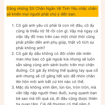
Đăng những Stt Chân Ngắn Về Tình Yêu chắc chắn
sẽ khiến mọi người phải chú ý đến bạn.
Cô gái anh yêu có phải là con nít đâu, cô ấy
cũng là thiếu nữ 18 rồi còn gì. Vậy mà ngay cả
việc lấy đồ treo trên cao một chút thôi cũng
phải phiền đến anh phụ giúp, thật vô tích sự
phải không anh?
Cô gái ấy dẫu không có đôi chân dài miên
man như bao cô gái ngoài kia nhưng sẽ luôn
sẵn sàng cùng anh sánh bước trên mọi chặn
đường. Cô gái ấy không thể quàng tay qua cổ
anh nhưng sẽ cố gắng hết sức để nhón chân
lên hôn môi anh bất cứ khi nào có thể.
Mặc dù không xinh lắm, lùn lùn, tròn tròn, mà
vẫn tấp nập người theo đuổi, xung quanh bạn
bè sao mà tốt quá xá, đi đâu cũng được thiên
hạ quan tâm. Cái dễ thương có thể nằm ở