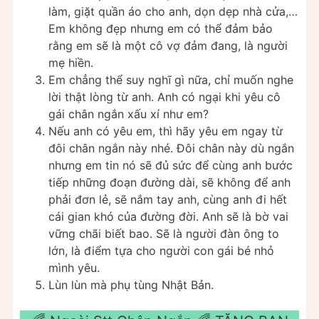
làm, giặt quần áo cho anh, dọn dẹp nhà cửa,…
Em không đẹp nhưng em có thể đảm bảo
rằng em sẽ là một cô vợ đảm đang, là người
mẹ hiền.
Em chẳng thể suy nghĩ gì nữa, chỉ muốn nghe
lời thật lòng từ anh. Anh có ngại khi yêu cô
gái chân ngắn xấu xí như em?
Nếu anh có yêu em, thì hãy yêu em ngay từ
đôi chân ngắn này nhé. Đôi chân này dù ngắn
nhưng em tin nó sẽ đủ sức để cùng anh bước
tiếp những đoạn đường dài, sẽ không để anh
phải đơn lẻ, sẽ nắm tay anh, cùng anh đi hết
cái gian khó của đường đời. Anh sẽ là bờ vai
vững chãi biết bao. Sẽ là người đàn ông to
lớn, là điểm tựa cho người con gái bé nhỏ
mình yêu.
Lùn lùn mà phụ tùng Nhật Bản.