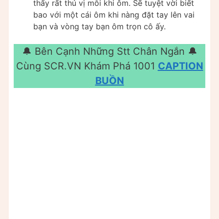
thấy rất thú vị mỗi khi ôm. Sẽ tuyệt vời biết
bao với một cái ôm khi nàng đặt tay lên vai
bạn và vòng tay bạn ôm trọn cô ấy.
🔔 Bên Cạnh Những Stt Chân Ngắn 🔔
Cùng SCR.VN Khám Phá 1001
CAPTION
BUỒN