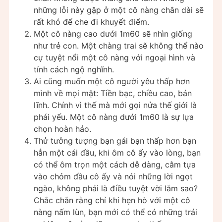
những lỗi này gặp ở một cô nàng chân dài sẽ
rất khó để che đi khuyết điểm.
Một cô nàng cao dưới 1m60 sẽ nhìn giống
như trẻ con. Một chàng trai sẽ không thể nào
cự tuyệt nổi một cô nàng với ngoại hình và
tính cách ngộ nghĩnh.
Ai cũng muốn một cô người yêu thấp hơn
mình về mọi mặt: Tiền bạc, chiều cao, bản
lĩnh. Chính vì thế mà mới gọi nửa thế giới là
phái yếu. Một cô nàng dưới 1m60 là sự lựa
chọn hoàn hảo.
Thử tưởng tượng bạn gái bạn thấp hơn bạn
hẳn một cái đầu, khi ôm cô ấy vào lòng, bạn
có thể ôm trọn một cách dễ dàng, cằm tựa
vào chỏm đầu cô ấy và nói những lời ngọt
ngào, không phải là điều tuyệt vời lắm sao?
Chắc chắn rằng chỉ khi hẹn hò với một cô
nàng nấm lùn, bạn mới có thể có những trải