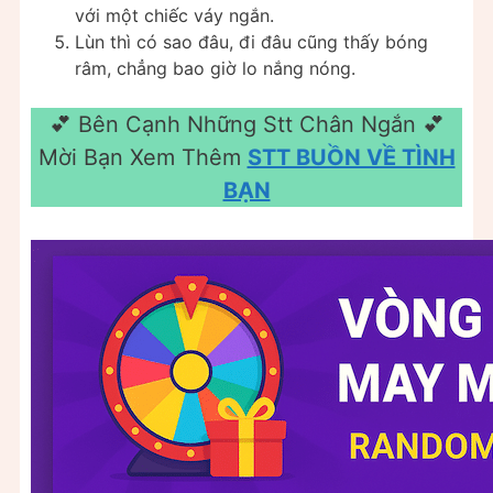
với một chiếc váy ngắn.
Lùn thì có sao đâu, đi đâu cũng thấy bóng
râm, chẳng bao giờ lo nắng nóng.
💕 Bên Cạnh Những Stt Chân Ngắn ️💕
Mời Bạn Xem Thêm
STT BUỒN VỀ TÌNH
BẠN