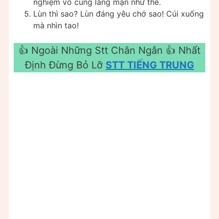
nghiệm vô cùng lãng mạn như thế.
Lùn thì sao? Lùn đáng yêu chớ sao! Cúi xuống
mà nhìn tao!
👍 Ngoài Những Stt Chân Ngắn ️👍 Nhất
Định Đừng Bỏ Lỡ
STT TIẾNG TRUNG