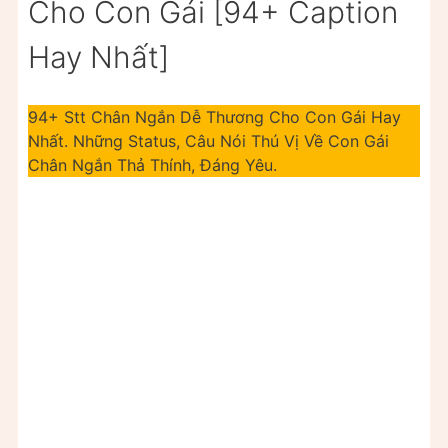
Cho Con Gái [94+ Caption
Hay Nhất]
94+ Stt Chân Ngắn Dễ Thương Cho Con Gái Hay
Nhất. Những Status, Câu Nói Thú Vị Về Con Gái
Chân Ngắn Thả Thính, Đáng Yêu.