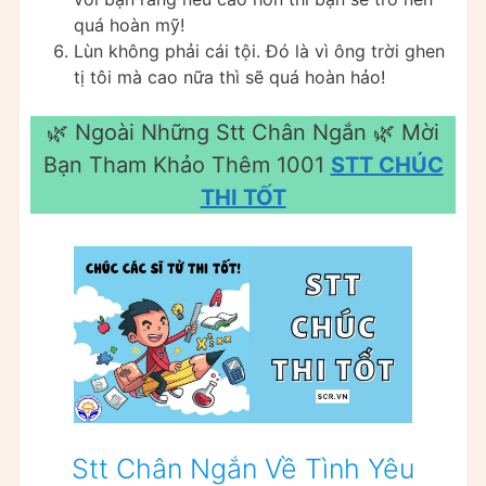
quá hoàn mỹ!
Lùn không phải cái tội. Đó là vì ông trời ghen
tị tôi mà cao nữa thì sẽ quá hoàn hảo!
🌿 Ngoài Những Stt Chân Ngắn 🌿 Mời
Bạn Tham Khảo Thêm 1001
STT CHÚC
THI TỐT
Stt Chân Ngắn Về Tình Yêu