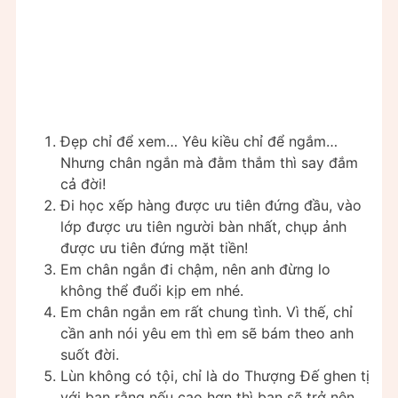
Đẹp chỉ để xem… Yêu kiều chỉ để ngắm…
Nhưng chân ngắn mà đằm thắm thì say đắm
cả đời!
Đi học xếp hàng được ưu tiên đứng đầu, vào
lớp được ưu tiên người bàn nhất, chụp ảnh
được ưu tiên đứng mặt tiền!
Em chân ngắn đi chậm, nên anh đừng lo
không thể đuổi kịp em nhé.
Em chân ngắn em rất chung tình. Vì thế, chỉ
cần anh nói yêu em thì em sẽ bám theo anh
suốt đời.
Lùn không có tội, chỉ là do Thượng Đế ghen tị
với bạn rằng nếu cao hơn thì bạn sẽ trở nên