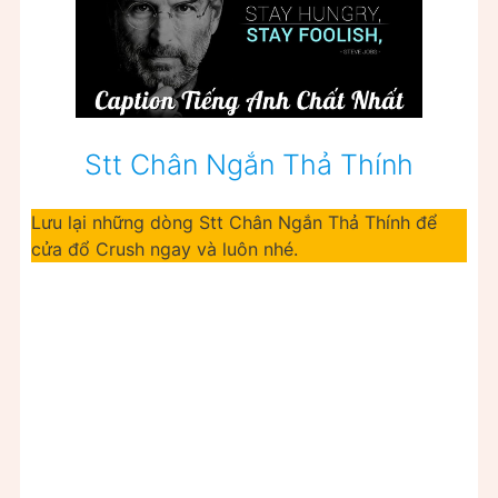
Stt Chân Ngắn Thả Thính
Lưu lại những dòng Stt Chân Ngắn Thả Thính để
cửa đổ Crush ngay và luôn nhé.