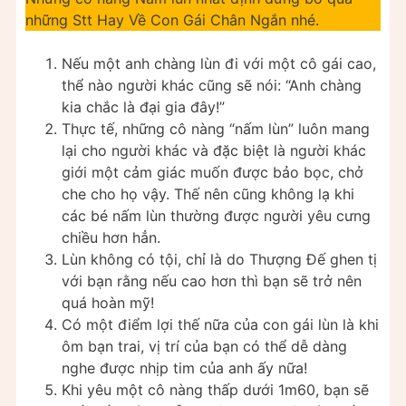
những Stt Hay Về Con Gái Chân Ngắn nhé.
Nếu một anh chàng lùn đi với một cô gái cao,
thể nào người khác cũng sẽ nói: “Anh chàng
kia chắc là đại gia đây!”
Thực tế, những cô nàng “nấm lùn” luôn mang
lại cho người khác và đặc biệt là người khác
giới một cảm giác muốn được bảo bọc, chở
che cho họ vậy. Thế nên cũng không lạ khi
các bé nấm lùn thường được người yêu cưng
chiều hơn hẳn.
Lùn không có tội, chỉ là do Thượng Đế ghen tị
với bạn rằng nếu cao hơn thì bạn sẽ trở nên
quá hoàn mỹ!
Có một điểm lợi thế nữa của con gái lùn là khi
ôm bạn trai, vị trí của bạn có thể dễ dàng
nghe được nhịp tim của anh ấy nữa!
Khi yêu một cô nàng thấp dưới 1m60, bạn sẽ