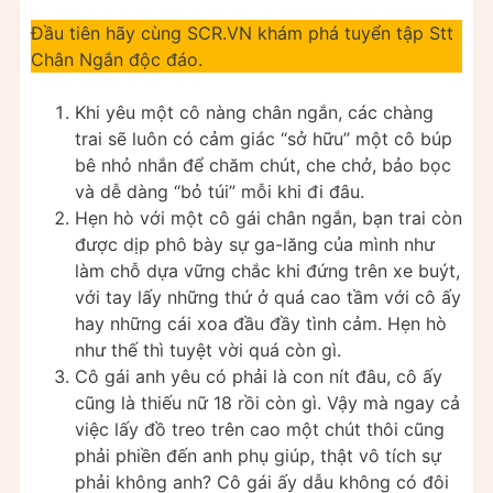
Đầu tiên hãy cùng SCR.VN khám phá tuyển tập Stt
Chân Ngắn độc đáo.
Khi yêu một cô nàng chân ngắn, các chàng
trai sẽ luôn có cảm giác “sở hữu” một cô búp
bê nhỏ nhắn để chăm chút, che chở, bảo bọc
và dễ dàng “bỏ túi” mỗi khi đi đâu.
Hẹn hò với một cô gái chân ngắn, bạn trai còn
được dịp phô bày sự ga-lăng của mình như
làm chỗ dựa vững chắc khi đứng trên xe buýt,
với tay lấy những thứ ở quá cao tầm với cô ấy
hay những cái xoa đầu đầy tình cảm. Hẹn hò
như thế thì tuyệt vời quá còn gì.
Cô gái anh yêu có phải là con nít đâu, cô ấy
cũng là thiếu nữ 18 rồi còn gì. Vậy mà ngay cả
việc lấy đồ treo trên cao một chút thôi cũng
phải phiền đến anh phụ giúp, thật vô tích sự
phải không anh? Cô gái ấy dẫu không có đôi