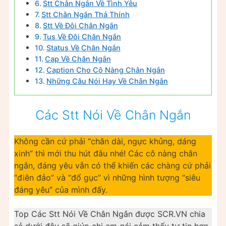
Stt Chân Ngắn Về Tình Yêu
Stt Chân Ngắn Thả Thính
Stt Về Đôi Chân Ngắn
Tus Về Đôi Chân Ngắn
Status Về Chân Ngắn
Cap Về Chân Ngắn
Caption Cho Cô Nàng Chân Ngắn
Những Câu Nói Hay Về Chân Ngắn
Các Stt Nói Về Chân Ngắn
Không cần cứ phải “chân dài, ngực khủng, dáng
xinh” thì mới thu hút đâu nhé! Các cô nàng chân
ngắn, đáng yêu vẫn có thể khiến các chàng cứ phải
“điên đảo” và “đổ gục” vì những hình tượng “siêu
đáng yêu” của mình đấy.
Top Các Stt Nói Về Chân Ngắn được SCR.VN chia
sẻ dưới đây sẽ giúp chị em gái cảm thấy tự tin hơn