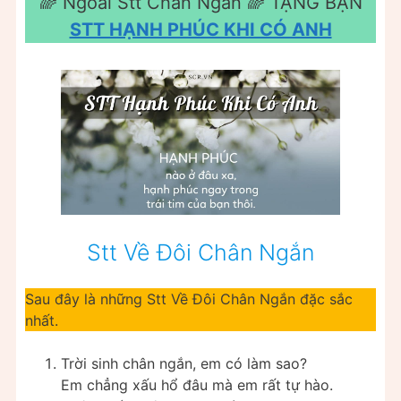
🌈 Ngoài Stt Chân Ngắn ️🌈 TẶNG BẠN
STT HẠNH PHÚC KHI CÓ ANH
Stt Về Đôi Chân Ngắn
Sau đây là những Stt Về Đôi Chân Ngắn đặc sắc
nhất.
Trời sinh chân ngắn, em có làm sao?
Em chẳng xấu hổ đâu mà em rất tự hào.