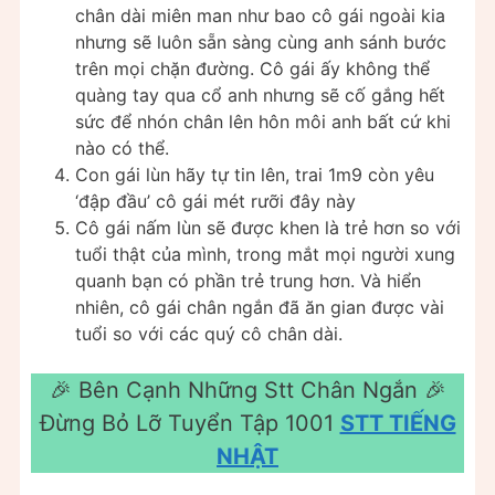
chân dài miên man như bao cô gái ngoài kia
nhưng sẽ luôn sẵn sàng cùng anh sánh bước
trên mọi chặn đường. Cô gái ấy không thể
quàng tay qua cổ anh nhưng sẽ cố gắng hết
sức để nhón chân lên hôn môi anh bất cứ khi
nào có thể.
Con gái lùn hãy tự tin lên, trai 1m9 còn yêu
‘đập đầu’ cô gái mét rưỡi đây này
Cô gái nấm lùn sẽ được khen là trẻ hơn so với
tuổi thật của mình, trong mắt mọi người xung
quanh bạn có phần trẻ trung hơn. Và hiển
nhiên, cô gái chân ngắn đã ăn gian được vài
tuổi so với các quý cô chân dài.
️🎉 Bên Cạnh Những Stt Chân Ngắn ️🎉
Đừng Bỏ Lỡ Tuyển Tập 1001
STT TIẾNG
NHẬT