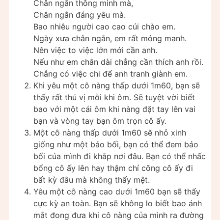
Chân ngắn thông minh mà,
Chân ngắn đáng yêu mà.
Bao nhiêu người cao cao cúi chào em.
Ngày xưa chân ngắn, em rất mỏng manh.
Nên việc to việc lớn mới cần anh.
Nếu như em chân dài chẳng cần thích anh rồi.
Chẳng có việc chi để anh tranh giành em.
Khi yêu một cô nàng thấp dưới 1m60, bạn sẽ
thấy rất thú vị mỗi khi ôm. Sẽ tuyệt vời biết
bao với một cái ôm khi nàng đặt tay lên vai
bạn và vòng tay bạn ôm trọn cô ấy.
Một cô nàng thấp dưới 1m60 sẽ nhỏ xinh
giống như một bảo bối, bạn có thể đem bảo
bối của mình đi khắp nơi đâu. Bạn có thể nhấc
bổng cô ấy lên hay thậm chí cõng cô ấy đi
bất kỳ đâu mà không thấy mệt.
Yêu một cô nàng cao dưới 1m60 bạn sẽ thấy
cực kỳ an toàn. Bạn sẽ không lo biết bao ánh
mắt đong đưa khi cô nàng của mình ra đường