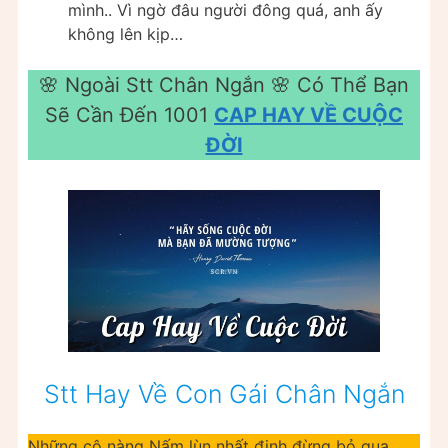
mình.. Vì ngờ đâu người đông quá, anh ấy
không lên kịp…
🌸 Ngoài Stt Chân Ngắn 🌸 Có Thể Bạn
Sẽ Cần Đến 1001
CAP HAY VỀ CUỘC
ĐỜI
Stt Hay Về Con Gái Chân Ngắn
Những cô nàng Nấm lùn nhất định đừng bỏ qua