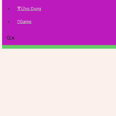
🔻Ứng Dụng
🖱Game