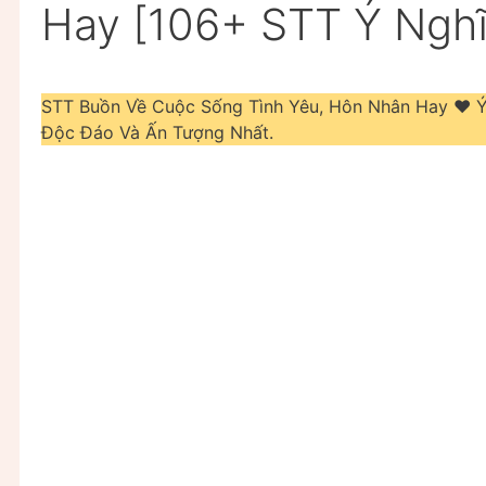
Hay [106+ STT Ý Nghĩ
STT Buồn Về Cuộc Sống Tình Yêu, Hôn Nhân Hay ❤️️
Độc Đáo Và Ấn Tượng Nhất.