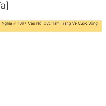
a]
 Ý Nghĩa ✅ 106+ Câu Nói Cực Tâm Trạng Về Cuộc Sống