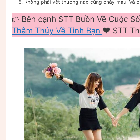
Không phải vết thương nào cũng chảy máu. Và c
👉Bên cạnh STT Buồn Về Cuộc Số
Thâm Thúy Về Tình Bạn
❤️️ STT T