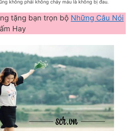
ũng không phải không chảy máu là không bị đau.
ng tặng bạn trọn bộ
Những Câu Nói
hấm Hay