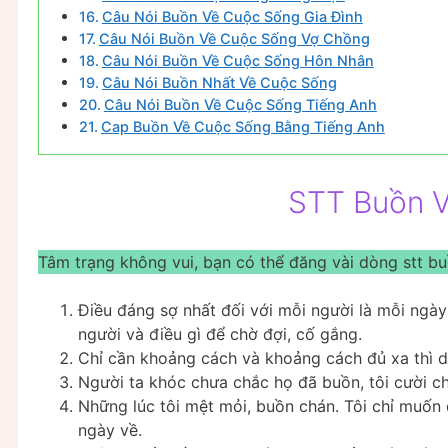
Câu Nói Buồn Về Cuộc Sống Gia Đình
Câu Nói Buồn Về Cuộc Sống Vợ Chồng
Câu Nói Buồn Về Cuộc Sống Hôn Nhân
Câu Nói Buồn Nhất Về Cuộc Sống
Câu Nói Buồn Về Cuộc Sống Tiếng Anh
Cap Buồn Về Cuộc Sống Bằng Tiếng Anh
STT Buồn 
Tâm trạng không vui, bạn có thể đăng vài dòng stt bu
Điều đáng sợ nhất đối với mỗi người là mỗi ngà
người và điều gì để chờ đợi, cố gắng.
Chỉ cần khoảng cách và khoảng cách đủ xa thì dù
Người ta khóc chưa chắc họ đã buồn, tôi cười ch
Những lúc tôi mệt mỏi, buồn chán. Tôi chỉ muốn 
ngày về.