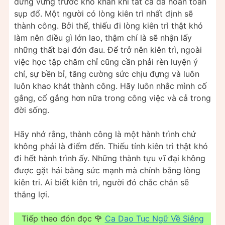
đứng vững trước khó khăn khi tất cả đã hoàn toàn
sụp đổ. Một người có lòng kiên trì nhất định sẽ
thành công. Bởi thế, thiếu đi lòng kiên trì thật khó
làm nên điều gì lớn lao, thậm chí là sẽ nhận lấy
những thất bại đớn đau. Để trở nên kiên trì, ngoài
việc học tập chăm chỉ cũng cần phải rèn luyện ý
chí, sự bền bỉ, tăng cường sức chịu đựng và luôn
luôn khao khát thành công. Hãy luôn nhắc mình cố
gắng, cố gắng hơn nữa trong công việc và cả trong
đời sống.
Hãy nhớ rằng, thành công là một hành trình chứ
không phải là điểm đến. Thiếu tính kiên trì thật khó
đi hết hành trình ấy. Những thành tựu vĩ đại không
được gặt hái bằng sức mạnh mà chính bằng lòng
kiên tri. Ai biết kiên trì, người đó chắc chắn sẽ
thắng lợi.
Tiếp theo đón đọc 🌹
Ca Dao Tục Ngữ Về Siêng