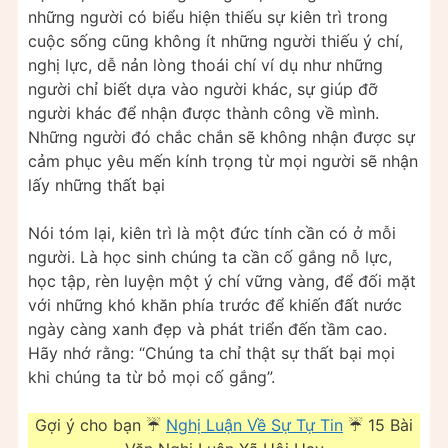
những người có biểu hiện thiếu sự kiên trì trong
cuộc sống cũng không ít những người thiếu ý chí,
nghị lực, dễ nản lòng thoái chí ví dụ như những
người chỉ biết dựa vào người khác, sự giúp đỡ
người khác để nhận được thành công về mình.
Những người đó chắc chắn sẽ không nhận được sự
cảm phục yêu mến kính trọng từ mọi người sẽ nhận
lấy những thất bại
Nói tóm lại, kiên trì là một đức tính cần có ở mỗi
người. Là học sinh chúng ta cần cố gắng nỗ lực,
học tập, rèn luyện một ý chí vững vàng, để đối mặt
với những khó khăn phía trước để khiến đất nước
ngày càng xanh đẹp và phát triển đến tầm cao.
Hãy nhớ rằng: “Chúng ta chỉ thật sự thất bại mọi
khi chúng ta từ bỏ mọi cố gắng”.
Gợi ý cho bạn ☔
Nghị Luận Về Sự Tự Tin
☔ 15 Bài