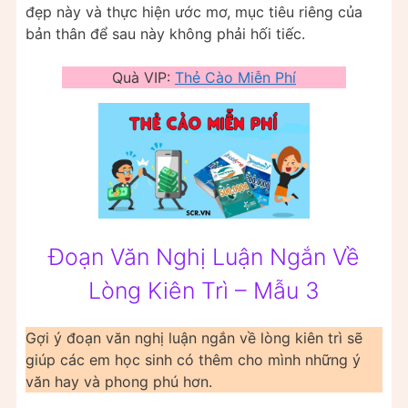
đẹp này và thực hiện ước mơ, mục tiêu riêng của
bản thân để sau này không phải hối tiếc.
Quà VIP:
Thẻ Cào Miễn Phí
Đoạn Văn Nghị Luận Ngắn Về
Lòng Kiên Trì – Mẫu 3
Gợi ý đoạn văn nghị luận ngắn về lòng kiên trì sẽ
giúp các em học sinh có thêm cho mình những ý
văn hay và phong phú hơn.