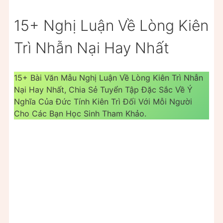
15+ Nghị Luận Về Lòng Kiên
Trì Nhẫn Nại Hay Nhất
15+ Bài Văn Mẫu Nghị Luận Về Lòng Kiên Trì Nhẫn
Nại Hay Nhất, Chia Sẻ Tuyển Tập Đặc Sắc Về Ý
Nghĩa Của Đức Tính Kiên Trì Đối Với Mỗi Người
Cho Các Bạn Học Sinh Tham Khảo.