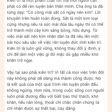
Kiên trì là một phẩm chất tốt mà mỗi người cần
phải có để rèn luyện bản thân mình. Cha ông ta đã
từng dạy: “Có công mài sắt có ngày nên kim”. Lời
khuyên trên hoàn toàn đúng. Sắt là một kim loại
cứng nhưng nếu ra sức mài dũa lâu ngày thì có thể
trở thành một cây kim sáng bóng, hữu dụng. Từ
việc mài sắt nên kim nhân dân ta đã nêu lên một
bài học sâu sắc về việc rèn luyện đức tính kiên trì.
Kiên trì là luôn giữ vững, không thay đổi ý định, ý
chí để làm một việc gì đó mặc dù gặp nhiều khó
khăn trở ngại.
Vậy tại sao phải kiên trì? Vì tất cả mọi việc trên đời
này không phải dễ dàng mà thành công được. Nó
là kết quả của một quá trình rèn luyện phấn đấu
không ngừng. Hơn nữa, trong cuộc sống con người
luôn phải đương đầu với biết bao thử thách, khó
khăn, nếu nản lòng, thoái chí chắc chắn chúng ta
chỉ nhận được sự thất bại, cay đắng.