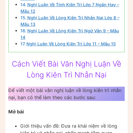
Nghị Luận Về Tính Kiên Trì Lớp 7 Ngắn Hay –
Mẫu 12
Nghị Luận Về Lòng Kiên Trì Nhẫn Nại Lớp 8 –
Mẫu 13
Nghị Luận Về Lòng Kiên Trì Ngữ Văn 9 – Mẫu
14
Nghị Luận Về Lòng Kiên Trì Lớp 11 – Mẫu 15
Cách Viết Bài Văn Nghị Luận Về
Lòng Kiên Trì Nhẫn Nại
Để viết một bài văn nghị luận về lòng kiên trì nhẫn
nại, bạn có thể làm theo các bước sau:
Mở bài
Giới thiệu vấn đề: Đưa ra khái niệm về lòng
kiên trì và nhẫn nại, nhấn mạnh tầm quan